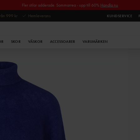
Fler stilar adderade. Sommarrea - upp till 60%
Handla nu
 från 999 kr
Hemleverans
KUNDSERVICE
OR
SKOR
VÄSKOR
ACCESSOARER
VARUMÄRKEN