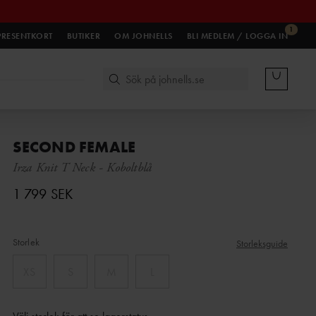
1
PRESENTKORT
BUTIKER
OM JOHNELLS
BLI MEDLEM / LOGGA IN
SECOND FEMALE
Irza Knit T Neck
-
Koboltblå
1 799 SEK
Storlek
Storleksguide
XS
S
M
L