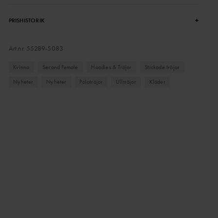
+
PRISHISTORIK
Art.nr.
55289-5083
Kvinna
Second Female
Hoodies & Tröjor
Stickade tröjor
Nyheter
Nyheter
Polotröjor
Ulltröjor
Kläder