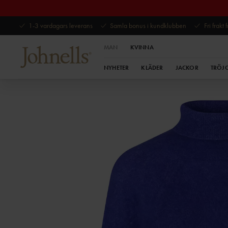
1-3 vardagars leverans
Samla bonus i kundklubben
Fri frakt
MAN
KVINNA
NYHETER
KLÄDER
JACKOR
TRÖJ