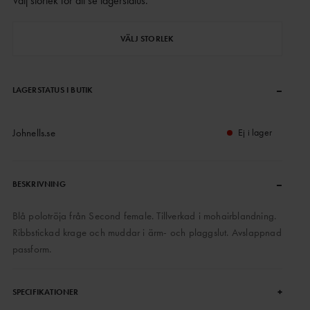
Välj storlek för att se lagerstatus
.
VÄLJ STORLEK
–
LAGERSTATUS I BUTIK
Johnells.se
Ej i lager
–
BESKRIVNING
Blå polotröja från Second female. Tillverkad i mohairblandning.
Ribbstickad krage och muddar i ärm- och plaggslut. Avslappnad
passform.
+
SPECIFIKATIONER