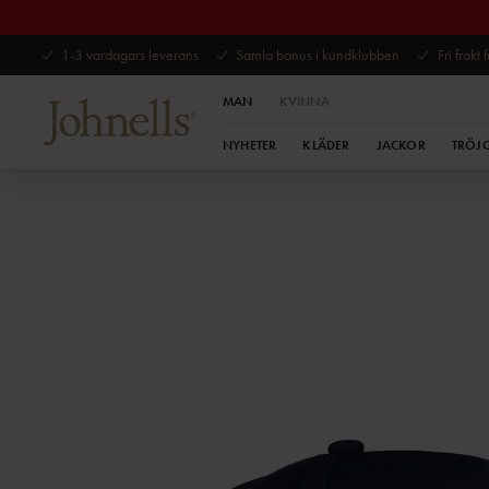
1-3 vardagars leverans
Samla bonus i kundklubben
Fri frakt
MAN
KVINNA
NYHETER
KLÄDER
JACKOR
TRÖJ