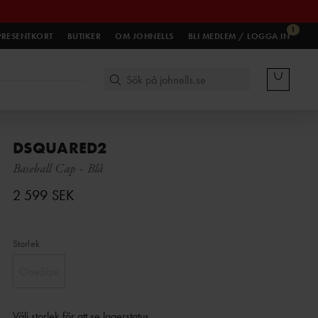
1
PRESENTKORT
BUTIKER
OM JOHNELLS
BLI MEDLEM / LOGGA IN
DSQUARED2
Baseball Cap
-
Blå
2 599 SEK
Storlek
OneSize
Välj storlek för att se lagerstatus
.