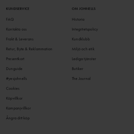
KUNDSERVICE
OM JOHNELLS
FAQ
Historia
Kontakta oss
Integritetspolicy
Frakt & Leverans
Kundklubb
Retur, Byte & Reklammation
Miljö och etik
Presentkort
Lediga tjänster
Dunguide
Butiker
#yesjohnells
The Journal
Cookies
Köpvillkor
Kampanjvillkor
Ångra ditt köp