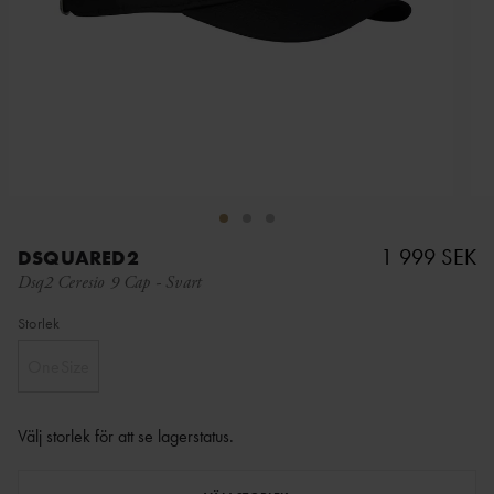
1 999 SEK
DSQUARED2
Dsq2 Ceresio 9 Cap
-
Svart
Storlek
OneSize
Välj storlek för att se lagerstatus
.