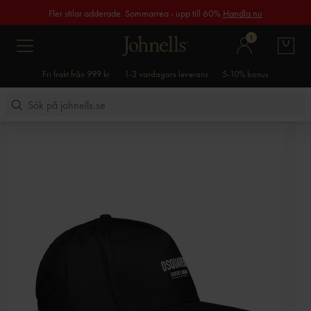
Fler stilar adderade. Sommarrea - upp till 60%
Handla nu
1
Fri frakt från 999 kr
1-3 vardagars leverans
5-10% bonus