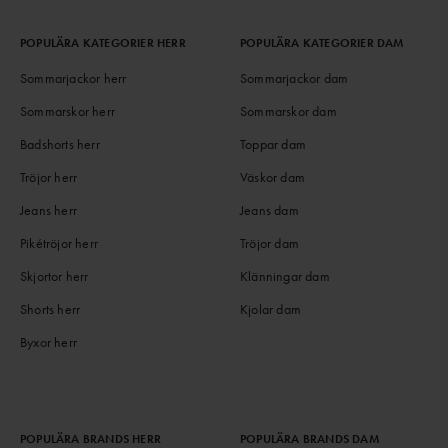
POPULÄRA KATEGORIER HERR
POPULÄRA KATEGORIER DAM
Sommarjackor herr
Sommarjackor dam
Sommarskor herr
Sommarskor dam
Badshorts herr
Toppar dam
Tröjor herr
Väskor dam
Jeans herr
Jeans dam
Pikétröjor herr
Tröjor dam
Skjortor herr
Klänningar dam
Shorts herr
Kjolar dam
Byxor herr
POPULÄRA BRANDS HERR
POPULÄRA BRANDS DAM