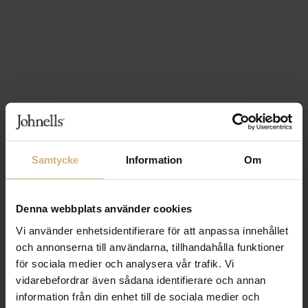
1-3 VARDAGARS LEVERANS
Samtycke
Information
Om
FRI FRAKT FRÅN 999 KR
SAMLA BONUS I KUNDKLUBBEN
Denna webbplats använder cookies
Vi använder enhetsidentifierare för att anpassa innehållet
och annonserna till användarna, tillhandahålla funktioner
Håll dig uppdaterad
för sociala medier och analysera vår trafik. Vi
PRENUMERERA PÅ VÅRT NYHETSBREV
vidarebefordrar även sådana identifierare och annan
information från din enhet till de sociala medier och