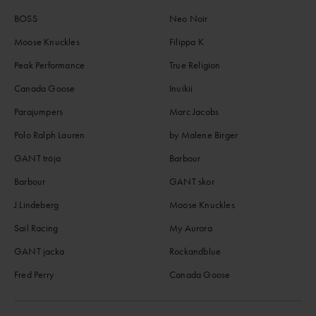
BOSS
Neo Noir
Moose Knuckles
Filippa K
Peak Performance
True Religion
Canada Goose
Inuikii
Parajumpers
Marc Jacobs
Polo Ralph Lauren
by Malene Birger
GANT tröja
Barbour
Barbour
GANT skor
J.Lindeberg
Moose Knuckles
Sail Racing
My Aurora
GANT jacka
Rockandblue
Fred Perry
Canada Goose