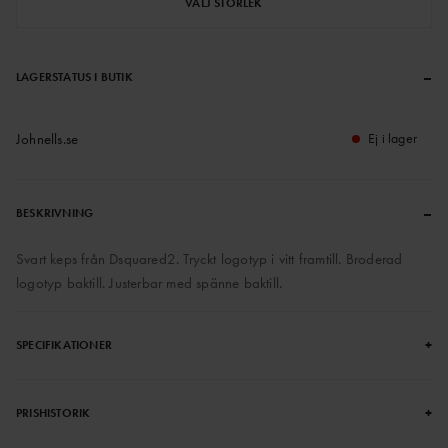
VÄLJ STORLEK
–
LAGERSTATUS I BUTIK
Johnells.se
Ej i lager
–
BESKRIVNING
Svart keps från Dsquared2. Tryckt logotyp i vitt framtill. Broderad
logotyp baktill. Justerbar med spänne baktill.
+
SPECIFIKATIONER
+
PRISHISTORIK