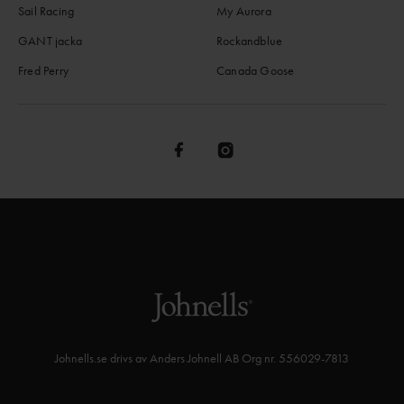
Sail Racing
My Aurora
GANT jacka
Rockandblue
Fred Perry
Canada Goose
Johnells.se drivs av Anders Johnell AB Org nr. 556029-7813