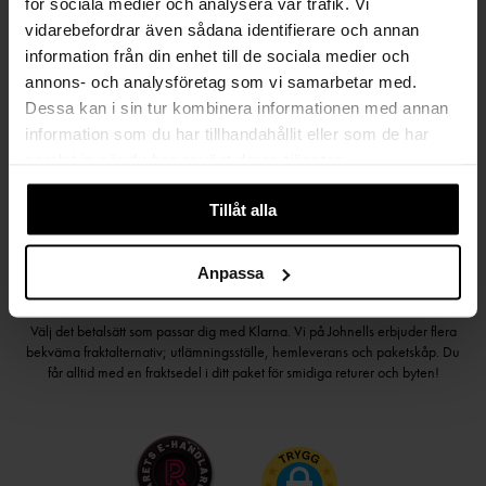
för sociala medier och analysera vår trafik. Vi
vidarebefordrar även sådana identifierare och annan
information från din enhet till de sociala medier och
Håll dig uppdaterad
annons- och analysföretag som vi samarbetar med.
PRENUMERERA PÅ VÅRT NYHETSBREV
Dessa kan i sin tur kombinera informationen med annan
information som du har tillhandahållit eller som de har
Kvinna
Man
samlat in när du har använt deras tjänster.
PRENUMERERA
Tillåt alla
Anpassa
HANDLA TRYGGT OCH SMIDIGT
Välj det betalsätt som passar dig med Klarna. Vi på Johnells erbjuder flera
bekväma fraktalternativ; utlämningsställe, hemleverans och paketskåp. Du
får alltid med en fraktsedel i ditt paket för smidiga returer och byten!