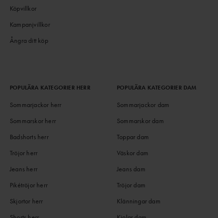
Köpvillkor
Kampanjvillkor
Ångra ditt köp
POPULÄRA KATEGORIER HERR
POPULÄRA KATEGORIER DAM
Sommarjackor herr
Sommarjackor dam
Sommarskor herr
Sommarskor dam
Badshorts herr
Toppar dam
Tröjor herr
Väskor dam
Jeans herr
Jeans dam
Pikétröjor herr
Tröjor dam
Skjortor herr
Klänningar dam
Shorts herr
Kjolar dam