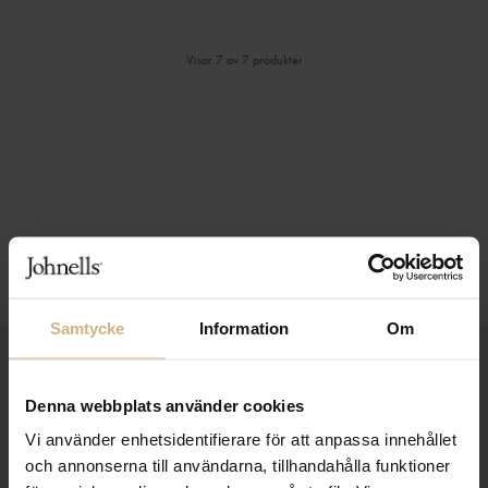
Visar 7 av 7 produkter
⌄
⌄
VISA MER
Samtycke
Information
Om
1-3 VARDAGARS LEVERANS
Denna webbplats använder cookies
FRI FRAKT FRÅN 999 KR
Vi använder enhetsidentifierare för att anpassa innehållet
SAMLA BONUS I KUNDKLUBBEN
och annonserna till användarna, tillhandahålla funktioner