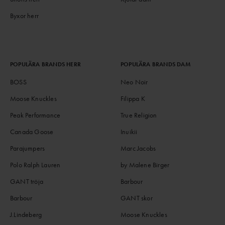
Byxor herr
POPULÄRA BRANDS HERR
POPULÄRA BRANDS DAM
BOSS
Neo Noir
Moose Knuckles
Filippa K
Peak Performance
True Religion
Canada Goose
Inuikii
Parajumpers
Marc Jacobs
Polo Ralph Lauren
by Malene Birger
GANT tröja
Barbour
Barbour
GANT skor
J.Lindeberg
Moose Knuckles