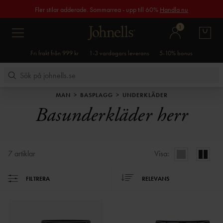
Fler stilar adderade. Sommarrea - upp till 60%
Handla nu
1
Fri frakt från 999 kr
1-3 vardagars leverans
5-10% bonus
MAN
BASPLAGG
UNDERKLÄDER
Basunderkläder herr
7
artiklar
Visa:
FILTRERA
RELEVANS