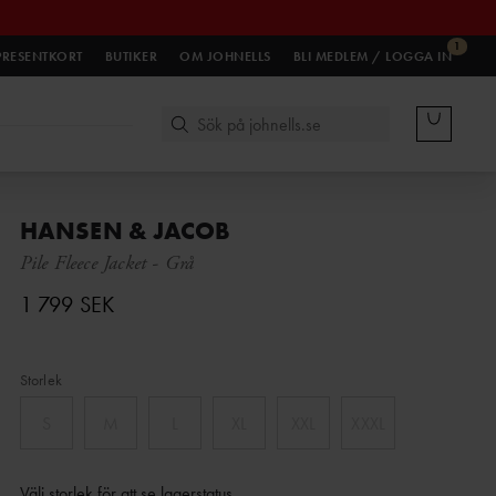
1
PRESENTKORT
BUTIKER
OM JOHNELLS
BLI MEDLEM / LOGGA IN
HANSEN & JACOB
Pile Fleece Jacket
-
Grå
1 799 SEK
Storlek
S
M
L
XL
XXL
XXXL
Välj storlek för att se lagerstatus
.