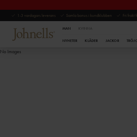
1-3 vardagars leverans
Samla bonus i kundklubben
Fri frakt
MAN
KVINNA
NYHETER
KLÄDER
JACKOR
TRÖJ
No Images