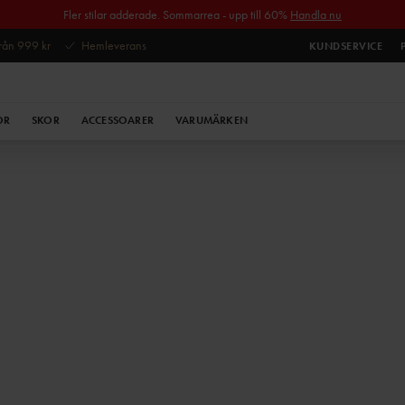
Fler stilar adderade. Sommarrea - upp till 60%
Handla nu
 från 999 kr
Hemleverans
KUNDSERVICE
OR
SKOR
ACCESSOARER
VARUMÄRKEN