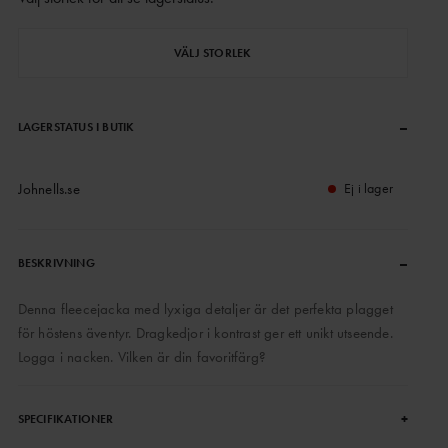
VÄLJ STORLEK
–
LAGERSTATUS I BUTIK
Johnells.se
Ej i lager
–
BESKRIVNING
Denna fleecejacka med lyxiga detaljer är det perfekta plagget
för höstens äventyr. Dragkedjor i kontrast ger ett unikt utseende.
Logga i nacken. Vilken är din favoritfärg?
+
SPECIFIKATIONER