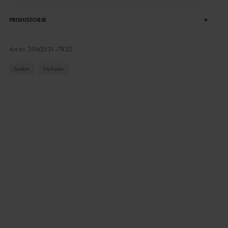
+
PRISHISTORIK
Art.nr.
3062531-7832
Jackor
Nyheter