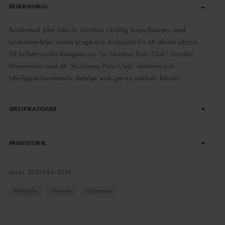
–
BESKRIVNING
Kortärmad piké från La Martina i kraftig bomullsjersey med
kontrastdetaljer under krage och knäppslå för ett stilrent uttryck.
På bröstet pryds designen av “La Martina Polo Club”-broderi
tillsammans med ett “Academy Polo Club”-emblem och
ytterligare broderade detaljer som ger en exklusiv känsla.
+
SPECIFIKATIONER
+
PRISHISTORIK
Art.nr.
3081664-3031
Pikétröjor
Nyheter
La Martina