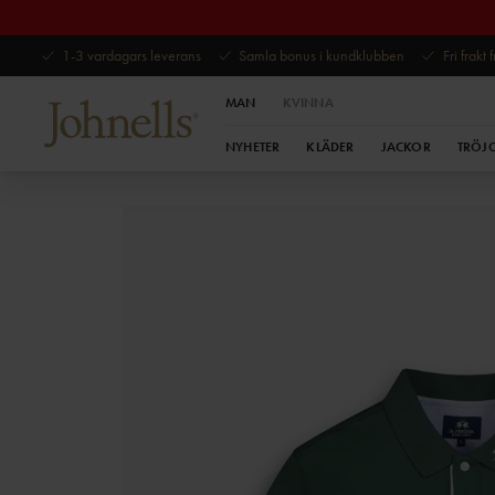
1-3 vardagars leverans
Samla bonus i kundklubben
Fri frakt
MAN
KVINNA
NYHETER
KLÄDER
JACKOR
TRÖJ