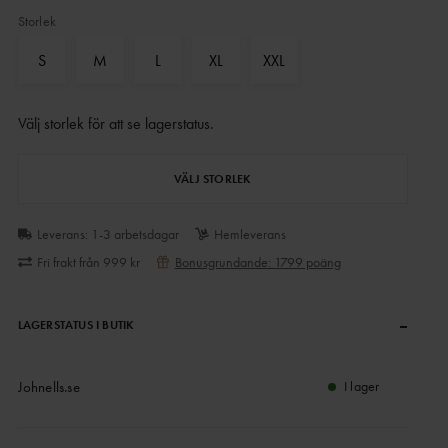
Storlek
S
M
L
XL
XXL
Välj storlek för att se lagerstatus
.
VÄLJ STORLEK
Leverans: 1-3 arbetsdagar
Hemleverans
Fri frakt från 999 kr
Bonusgrundande: 1799 poäng
–
LAGERSTATUS I BUTIK
Johnells.se
I lager