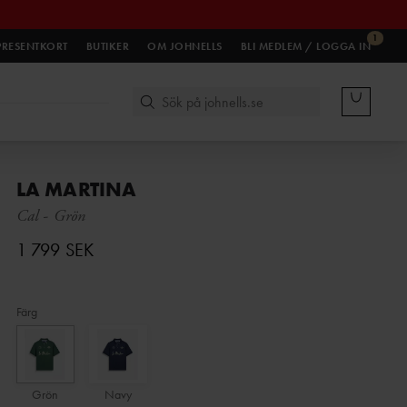
1
PRESENTKORT
BUTIKER
OM JOHNELLS
BLI MEDLEM / LOGGA IN
LA MARTINA
Cal
-
Grön
1 799 SEK
Färg
Grön
Navy