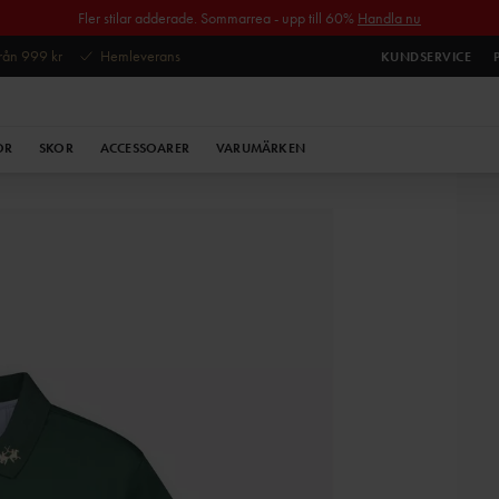
Fler stilar adderade. Sommarrea - upp till 60%
Handla nu
 från 999 kr
Hemleverans
KUNDSERVICE
OR
SKOR
ACCESSOARER
VARUMÄRKEN