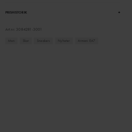
+
PRISHISTORIK
Art.nr.
3084281-3001
Man
Skor
Sneakers
Nyheter
Armani EA7