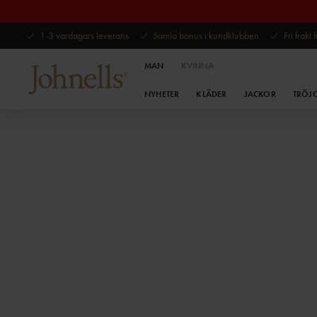
1-3 vardagars leverans
Samla bonus i kundklubben
Fri frakt
MAN
KVINNA
NYHETER
KLÄDER
JACKOR
TRÖJ