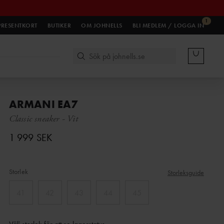
1
PRESENTKORT
BUTIKER
OM JOHNELLS
BLI MEDLEM / LOGGA IN
ARMANI EA7
Classic sneaker
-
Vit
1 999 SEK
Storlek
Storleksguide
41
42
43
44
45