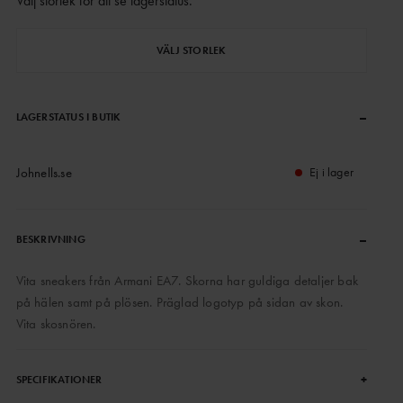
Välj storlek för att se lagerstatus
.
VÄLJ STORLEK
–
LAGERSTATUS I BUTIK
Johnells.se
Ej i lager
–
BESKRIVNING
Vita sneakers från Armani EA7. Skorna har guldiga detaljer bak
på hälen samt på plösen. Präglad logotyp på sidan av skon.
Vita skosnören.
+
SPECIFIKATIONER