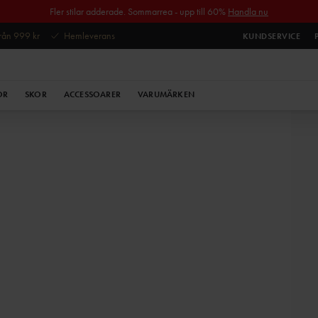
Fler stilar adderade. Sommarrea - upp till 60%
Handla nu
 från 999 kr
Hemleverans
KUNDSERVICE
OR
SKOR
ACCESSOARER
VARUMÄRKEN