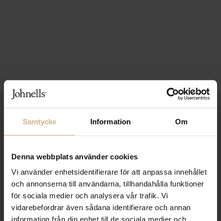
1-3 VARDAGARS LEVERANS
Samtycke
Information
Om
FRI FRAKT FRÅN 999 KR
SAMLA BONUS I KUNDKLUBBEN
Denna webbplats använder cookies
Vi använder enhetsidentifierare för att anpassa innehållet
och annonserna till användarna, tillhandahålla funktioner
för sociala medier och analysera vår trafik. Vi
Håll dig uppdaterad
vidarebefordrar även sådana identifierare och annan
PRENUMERERA PÅ VÅRT NYHETSBREV
information från din enhet till de sociala medier och