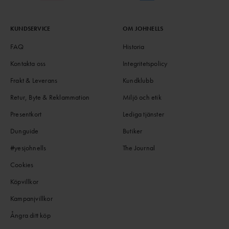
KUNDSERVICE
OM JOHNELLS
FAQ
Historia
Kontakta oss
Integritetspolicy
Frakt & Leverans
Kundklubb
Retur, Byte & Reklammation
Miljö och etik
Presentkort
Lediga tjänster
Dunguide
Butiker
#yesjohnells
The Journal
Cookies
Köpvillkor
Kampanjvillkor
Ångra ditt köp