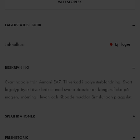
VÄLJ STORLEK
–
LAGERSTATUS I BUTIK
Johnells.se
Ej i lager
–
BESKRIVNING
Svart hoodie från Armani EA7. Tillverkad i polyesterblandning. Svart
logotyp tryckt över bröstet med svarta strasstenar, känguruficka på
magen, snörning i luvan och ribbade muddar ärmslut och plaggslut.
+
SPECIFIKATIONER
+
PRISHISTORIK