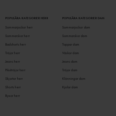
POPULÄRA KATEGORIER HERR
POPULÄRA KATEGORIER DAM
Sommarjackor herr
Sommarjackor dam
Sommarskor herr
Sommarskor dam
Badshorts herr
Toppar dam
Tröjor herr
Väskor dam
Jeans herr
Jeans dam
Pikétröjor herr
Tröjor dam
Skjortor herr
Klänningar dam
Shorts herr
Kjolar dam
Byxor herr