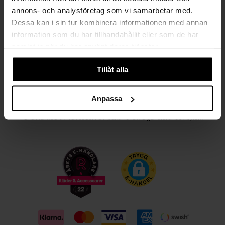
annons- och analysföretag som vi samarbetar med.
Kvinna
Man
Dessa kan i sin tur kombinera informationen med annan
information som du har tillhandahållit eller som de har
PRENUMERERA
samlat in när du har använt deras tjänster.
Tillåt alla
HANDLA TRYGGT OCH SMIDIGT
Välj det betalsätt som passar dig med Klarna. Vi på Johnells erbjuder flera
Anpassa
bekväma fraktalternativ; utlämningsställe, hemleverans och paketskåp. Du
får alltid med en fraktsedel i ditt paket för smidiga returer och byten!