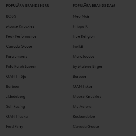
POPULÄRA BRANDS HERR
POPULÄRA BRANDS DAM
BOSS
Neo Noir
Moose Knuckles
Filippa K
Peak Performance
True Religion
Canada Goose
Inuikii
Parajumpers
Marc Jacobs
Polo Ralph Lauren
by Malene Birger
GANT tröja
Barbour
Barbour
GANT skor
J.Lindeberg
Moose Knuckles
Sail Racing
My Aurora
GANT jacka
Rockandblue
Fred Perry
Canada Goose