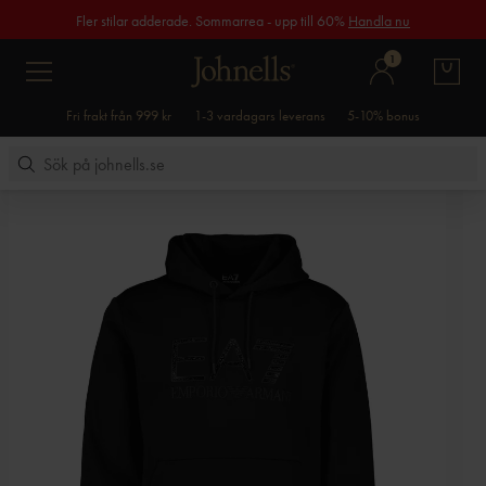
Fler stilar adderade. Sommarrea - upp till 60%
Handla nu
1
Fri frakt från 999 kr
1-3 vardagars leverans
5-10% bonus