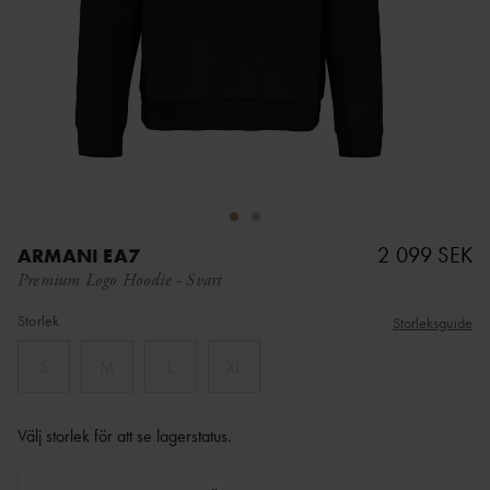
2 099 SEK
ARMANI EA7
Premium Logo Hoodie
-
Svart
Storlek
Storleksguide
S
M
L
XL
Välj storlek för att se lagerstatus
.