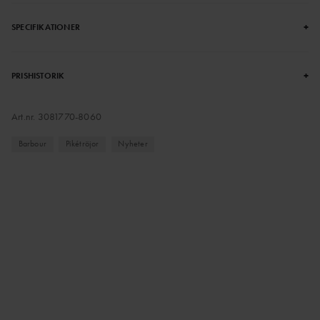
+
SPECIFIKATIONER
+
PRISHISTORIK
Art.nr.
3081770-8060
Barbour
Pikétröjor
Nyheter