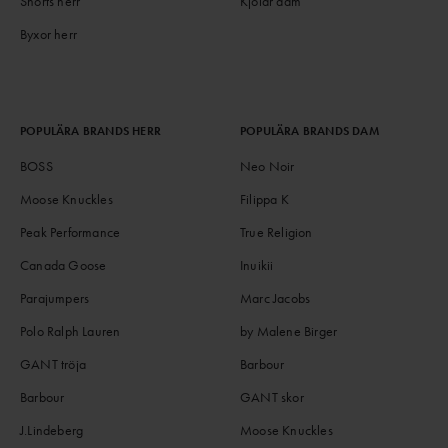
Shorts herr
Kjolar dam
Byxor herr
POPULÄRA BRANDS HERR
POPULÄRA BRANDS DAM
BOSS
Neo Noir
Moose Knuckles
Filippa K
Peak Performance
True Religion
Canada Goose
Inuikii
Parajumpers
Marc Jacobs
Polo Ralph Lauren
by Malene Birger
GANT tröja
Barbour
Barbour
GANT skor
J.Lindeberg
Moose Knuckles