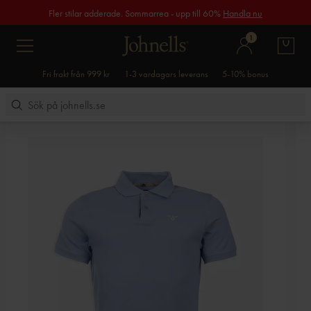
Fler stilar adderade. Sommarrea - upp till 60%
Handla nu
1
Fri frakt från 999 kr
1-3 vardagars leverans
5-10% bonus