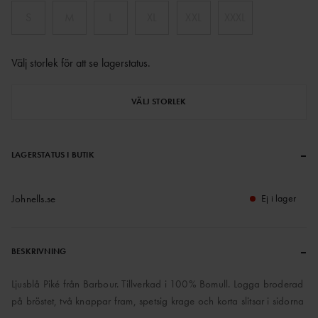
S
M
L
XL
XXL
XXXL
Välj storlek för att se lagerstatus
.
VÄLJ STORLEK
–
LAGERSTATUS I BUTIK
Johnells.se
Ej i lager
–
BESKRIVNING
Ljusblå Piké från Barbour. Tillverkad i 100% Bomull. Logga broderad
på bröstet, två knappar fram, spetsig krage och korta slitsar i sidorna