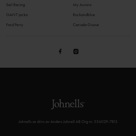
Sail Racing
My Aurora
GANT jacka
Rockandblue
Fred Perry
Canada Goose
Johnells.se drivs av Anders Johnell AB Org nr. 556029-7813