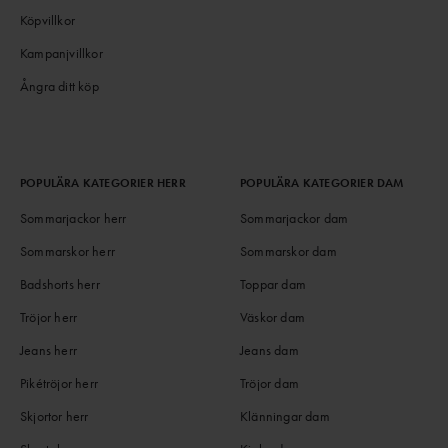
Köpvillkor
Kampanjvillkor
Ångra ditt köp
POPULÄRA KATEGORIER HERR
POPULÄRA KATEGORIER DAM
Sommarjackor herr
Sommarjackor dam
Sommarskor herr
Sommarskor dam
Badshorts herr
Toppar dam
Tröjor herr
Väskor dam
Jeans herr
Jeans dam
Pikétröjor herr
Tröjor dam
Skjortor herr
Klänningar dam