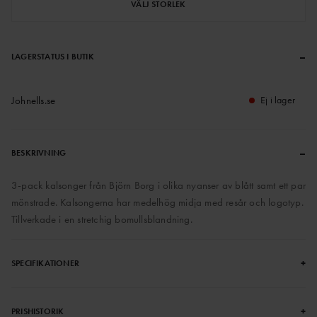
VÄLJ STORLEK
–
LAGERSTATUS I BUTIK
Johnells.se
Ej i lager
–
BESKRIVNING
3-pack kalsonger från Björn Borg i olika nyanser av blått samt ett par
mönstrade. Kalsongerna har medelhög midja med resår och logotyp.
Tillverkade i en stretchig bomullsblandning.
+
SPECIFIKATIONER
+
PRISHISTORIK