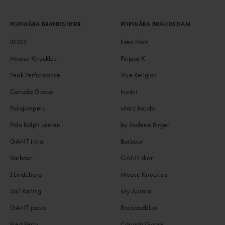
POPULÄRA BRANDS HERR
POPULÄRA BRANDS DAM
BOSS
Neo Noir
Moose Knuckles
Filippa K
Peak Performance
True Religion
Canada Goose
Inuikii
Parajumpers
Marc Jacobs
Polo Ralph Lauren
by Malene Birger
GANT tröja
Barbour
Barbour
GANT skor
J.Lindeberg
Moose Knuckles
Sail Racing
My Aurora
GANT jacka
Rockandblue
Fred Perry
Canada Goose