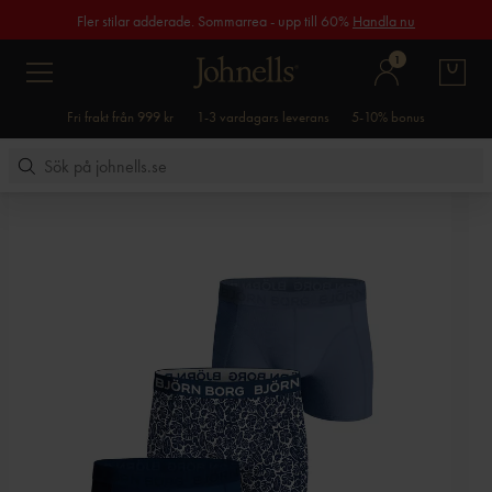
Fler stilar adderade. Sommarrea - upp till 60%
Handla nu
1
Fri frakt från 999 kr
1-3 vardagars leverans
5-10% bonus