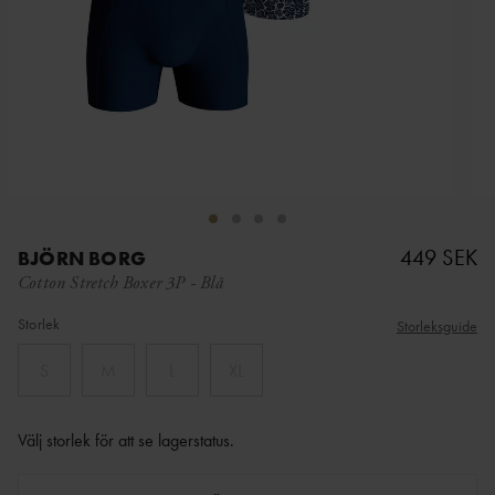
449 SEK
BJÖRN BORG
Cotton Stretch Boxer 3P
-
Blå
Storlek
Storleksguide
S
M
L
XL
Välj storlek för att se lagerstatus
.