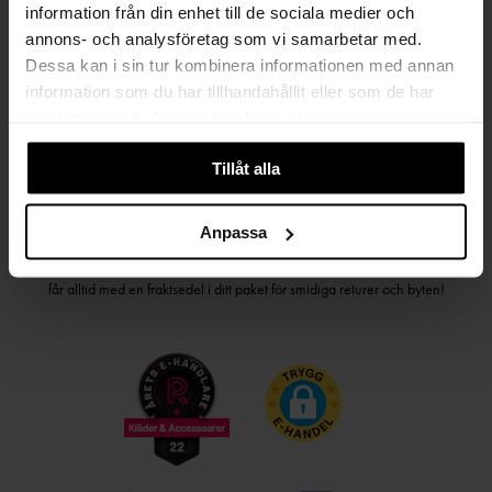
information från din enhet till de sociala medier och
PRENUMERERA PÅ VÅRT NYHETSBREV
annons- och analysföretag som vi samarbetar med.
Dessa kan i sin tur kombinera informationen med annan
Kvinna
Man
information som du har tillhandahållit eller som de har
samlat in när du har använt deras tjänster.
PRENUMERERA
Tillåt alla
HANDLA TRYGGT OCH SMIDIGT
Anpassa
Välj det betalsätt som passar dig med Klarna. Vi på Johnells erbjuder flera
bekväma fraktalternativ; utlämningsställe, hemleverans och paketskåp. Du
får alltid med en fraktsedel i ditt paket för smidiga returer och byten!