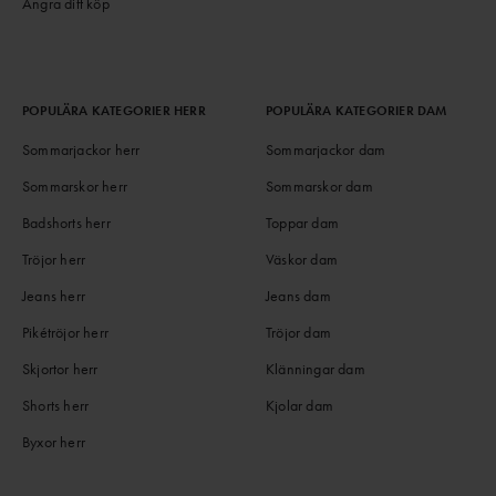
Ångra ditt köp
POPULÄRA KATEGORIER HERR
POPULÄRA KATEGORIER DAM
Sommarjackor herr
Sommarjackor dam
Sommarskor herr
Sommarskor dam
Badshorts herr
Toppar dam
Tröjor herr
Väskor dam
Jeans herr
Jeans dam
Pikétröjor herr
Tröjor dam
Skjortor herr
Klänningar dam
Shorts herr
Kjolar dam
Byxor herr