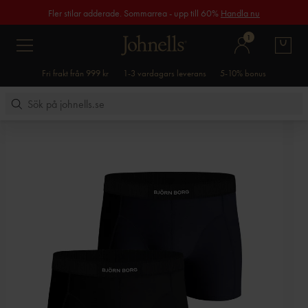
Fler stilar adderade. Sommarrea - upp till 60%
Handla nu
1
Fri frakt från 999 kr
1-3 vardagars leverans
5-10% bonus