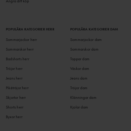
Ångra ditt köp
POPULÄRA KATEGORIER HERR
POPULÄRA KATEGORIER DAM
Sommarjackor herr
Sommarjackor dam
Sommarskor herr
Sommarskor dam
Badshorts herr
Toppar dam
Tröjor herr
Väskor dam
Jeans herr
Jeans dam
Pikétröjor herr
Tröjor dam
Skjortor herr
Klänningar dam
Shorts herr
Kjolar dam
Byxor herr