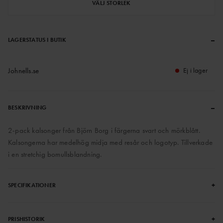
VÄLJ STORLEK
–
LAGERSTATUS I BUTIK
Johnells.se
Ej i lager
–
BESKRIVNING
2-pack kalsonger från Björn Borg i färgerna svart och mörkblått.
Kalsongerna har medelhög midja med resår och logotyp. Tillverkade
i en stretchig bomullsblandning.
+
SPECIFIKATIONER
+
PRISHISTORIK