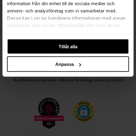
information från din enhet till de sociala medier och
PRENUMERERA PÅ VÅRT NYHETSBREV
annons- och analysföretag som vi samarbetar med.
Dessa kan i sin tur kombinera informationen med annan
Kvinna
Man
information som du har tillhandahållit eller som de har
samlat in när du har använt deras tjänster.
PRENUMERERA
Tillåt alla
HANDLA TRYGGT OCH SMIDIGT
Anpassa
Välj det betalsätt som passar dig med Klarna. Vi på Johnells erbjuder flera
bekväma fraktalternativ; utlämningsställe, hemleverans och paketskåp. Du
får alltid med en fraktsedel i ditt paket för smidiga returer och byten!