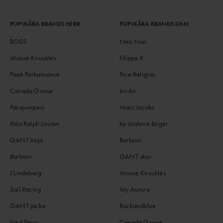
POPULÄRA BRANDS HERR
POPULÄRA BRANDS DAM
BOSS
Neo Noir
Moose Knuckles
Filippa K
Peak Performance
True Religion
Canada Goose
Inuikii
Parajumpers
Marc Jacobs
Polo Ralph Lauren
by Malene Birger
GANT tröja
Barbour
Barbour
GANT skor
J.Lindeberg
Moose Knuckles
Sail Racing
My Aurora
GANT jacka
Rockandblue
Fred Perry
Canada Goose