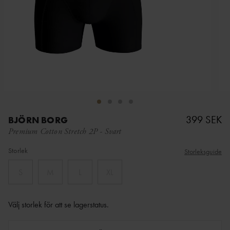
399 SEK
BJÖRN BORG
Premium Cotton Stretch 2P
-
Svart
Storlek
Storleksguide
S
M
L
XL
Välj storlek för att se lagerstatus
.