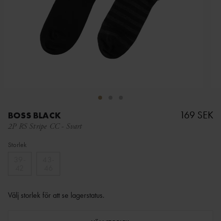
169 SEK
BOSS BLACK
2P RS Stripe CC
-
Svart
Storlek
39-
43-
42
46
Välj storlek för att se lagerstatus
.