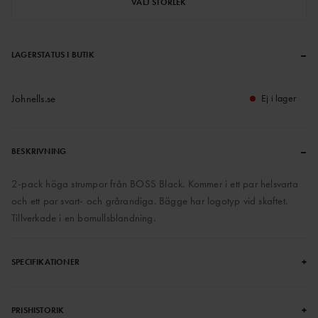
VÄLJ STORLEK
–
LAGERSTATUS I BUTIK
Johnells.se
Ej i lager
–
BESKRIVNING
2-pack höga strumpor från BOSS Black. Kommer i ett par helsvarta
och ett par svart- och grårandiga. Bägge har logotyp vid skaftet.
Tillverkade i en bomullsblandning.
+
SPECIFIKATIONER
+
PRISHISTORIK