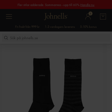
Fler stilar adderade. Sommarrea - upp till 60%
Handla nu
1
Fri frakt från 999 kr
1-3 vardagars leverans
5-10% bonus