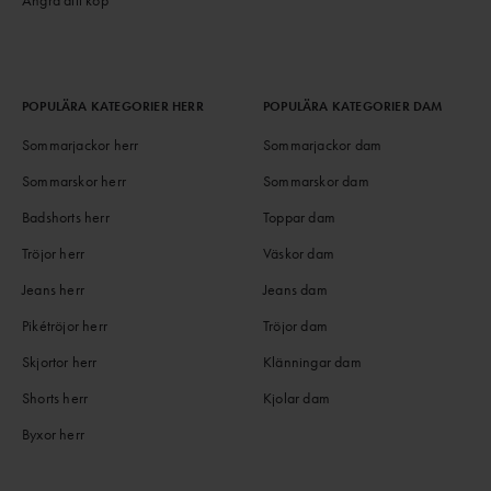
POPULÄRA KATEGORIER HERR
POPULÄRA KATEGORIER DAM
Sommarjackor herr
Sommarjackor dam
Sommarskor herr
Sommarskor dam
Badshorts herr
Toppar dam
Tröjor herr
Väskor dam
Jeans herr
Jeans dam
Pikétröjor herr
Tröjor dam
Skjortor herr
Klänningar dam
Shorts herr
Kjolar dam
Byxor herr