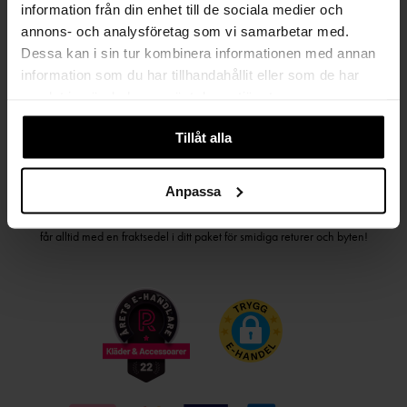
information från din enhet till de sociala medier och
PRENUMERERA PÅ VÅRT NYHETSBREV
annons- och analysföretag som vi samarbetar med.
Kvinna
Man
Dessa kan i sin tur kombinera informationen med annan
information som du har tillhandahållit eller som de har
samlat in när du har använt deras tjänster.
PRENUMERERA
Tillåt alla
HANDLA TRYGGT OCH SMIDIGT
Anpassa
Välj det betalsätt som passar dig med Klarna. Vi på Johnells erbjuder flera
bekväma fraktalternativ; utlämningsställe, hemleverans och paketskåp. Du
får alltid med en fraktsedel i ditt paket för smidiga returer och byten!