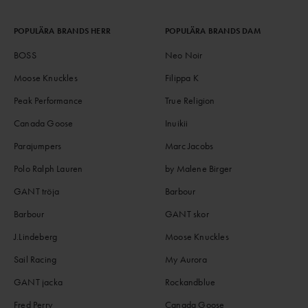
POPULÄRA BRANDS HERR
POPULÄRA BRANDS DAM
BOSS
Neo Noir
Moose Knuckles
Filippa K
Peak Performance
True Religion
Canada Goose
Inuikii
Parajumpers
Marc Jacobs
Polo Ralph Lauren
by Malene Birger
GANT tröja
Barbour
Barbour
GANT skor
J.Lindeberg
Moose Knuckles
Sail Racing
My Aurora
GANT jacka
Rockandblue
Fred Perry
Canada Goose