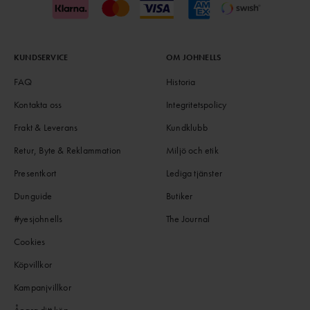
KUNDSERVICE
OM JOHNELLS
FAQ
Historia
Kontakta oss
Integritetspolicy
Frakt & Leverans
Kundklubb
Retur, Byte & Reklammation
Miljö och etik
Presentkort
Lediga tjänster
Dunguide
Butiker
#yesjohnells
The Journal
Cookies
Köpvillkor
Kampanjvillkor
Ångra ditt köp