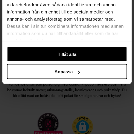
vidarebefordrar även sådana identifierare och annan
information från din enhet till de sociala medier och
Håll dig uppdaterad
annons- och analysföretag som vi samarbetar med.
PRENUMERERA PÅ VÅRT NYHETSBREV
Dessa kan i sin tur kombinera informationen med annan
information som du har tillhandahållit eller som de har
Kvinna
Man
samlat in när du har använt deras tjänster.
PRENUMERERA
Tillåt alla
Anpassa
HANDLA TRYGGT OCH SMIDIGT
Välj det betalsätt som passar dig med Klarna. Vi på Johnells erbjuder flera
bekväma fraktalternativ; utlämningsställe, hemleverans och paketskåp. Du
får alltid med en fraktsedel i ditt paket för smidiga returer och byten!