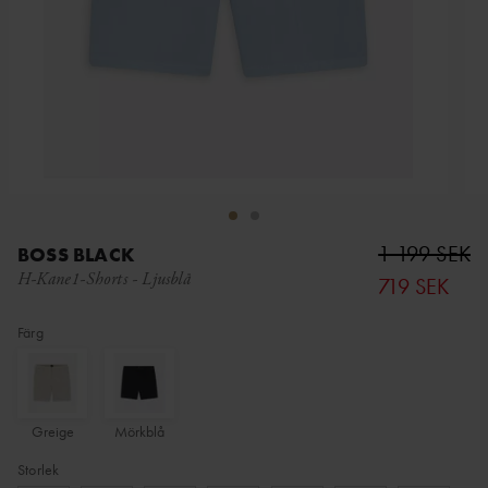
1 199 SEK
BOSS BLACK
H-Kane1-Shorts
-
Ljusblå
719 SEK
Färg
Greige
Mörkblå
Storlek