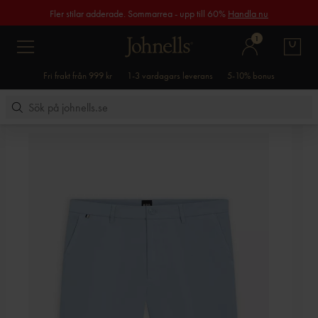
Fler stilar adderade. Sommarrea - upp till 60%
Handla nu
1
Fri frakt från 999 kr
1-3 vardagars leverans
5-10% bonus