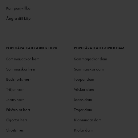
Kampanjvillkor
Ångra ditt köp
POPULÄRA KATEGORIER HERR
POPULÄRA KATEGORIER DAM
Sommarjackor herr
Sommarjackor dam
Sommarskor herr
Sommarskor dam
Badshorts herr
Toppar dam
Tröjor herr
Väskor dam
Jeans herr
Jeans dam
Pikétröjor herr
Tröjor dam
Skjortor herr
Klänningar dam
Shorts herr
Kjolar dam