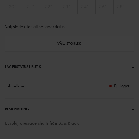
30"
31"
32"
33"
34"
36"
38"
Välj storlek för att se lagerstatus
.
VÄLJ STORLEK
–
LAGERSTATUS I BUTIK
Johnells.se
Ej i lager
–
BESKRIVNING
Ljusblå, dressade shorts från Boss Black.