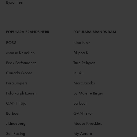
Byxor herr
POPULÄRA BRANDS HERR
POPULÄRA BRANDS DAM
BOSS
Neo Noir
Moose Knuckles
Filippa K
Peak Performance
True Religion
Canada Goose
Inuikii
Parajumpers
Marc Jacobs
Polo Ralph Lauren
by Malene Birger
GANT tröja
Barbour
Barbour
GANT skor
J.Lindeberg
Moose Knuckles
Sail Racing
My Aurora