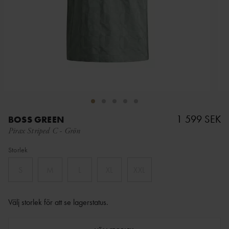
1 599 SEK
BOSS GREEN
Pirax Striped C
-
Grön
Storlek
S
M
L
XL
XXL
Välj storlek för att se lagerstatus
.