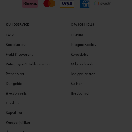
KUNDSERVICE
OM JOHNELLS
FAQ
Historia
Kontakta oss
Integritetspolicy
Frakt & Leverans
Kundklubb
Retur, Byte & Reklammation
Miljö och etik
Presentkort
Lediga tjänster
Dunguide
Butiker
#yesjohnells
The Journal
Cookies
Köpvillkor
Kampanjvillkor
Ångra ditt köp