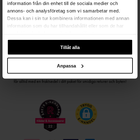
information från din enhet till de sociala medier och
PRENUMERERA PÅ VÅRT NYHETSBREV
annons- och analysföretag som vi samarbetar med.
Kvinna
Man
Dessa kan i sin tur kombinera informationen med annan
information som du har tillhandahållit eller som de har
samlat in när du har använt deras tjänster.
PRENUMERERA
Tillåt alla
HANDLA TRYGGT OCH SMIDIGT
Anpassa
Välj det betalsätt som passar dig med Klarna. Vi på Johnells erbjuder flera
bekväma fraktalternativ; utlämningsställe, hemleverans och paketskåp. Du
får alltid med en fraktsedel i ditt paket för smidiga returer och byten!