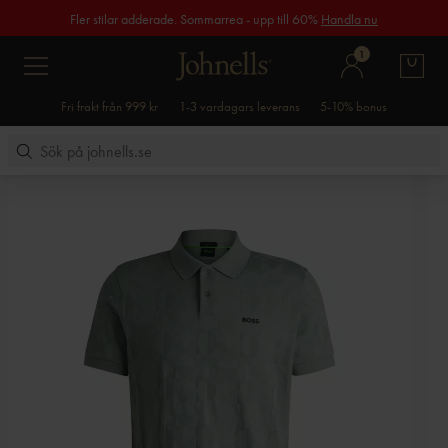
Fler stilar adderade. Sommarrea - upp till 60%
Handla nu
1
Fri frakt från 999 kr
1-3 vardagars leverans
5-10% bonus