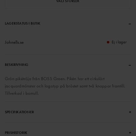
VÄLJ STORLEK
–
LAGERSTATUS I BUTIK
Johnells.se
Ej i lager
–
BESKRIVNING
Grön pikétröja från BOSS Green. Pikén har ett cirkulärt
jacquardmönster och logotyp på bröstet samt två knappar framtill.
Tillverkad i bomull.
+
SPECIFIKATIONER
+
PRISHISTORIK