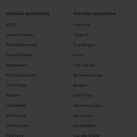
POPULÄRA BRANDS HERR
POPULÄRA BRANDS DAM
BOSS
Neo Noir
Moose Knuckles
Filippa K
Peak Performance
True Religion
Canada Goose
Inuikii
Parajumpers
Marc Jacobs
Polo Ralph Lauren
by Malene Birger
GANT tröja
Barbour
Barbour
GANT skor
J.Lindeberg
Moose Knuckles
Sail Racing
My Aurora
GANT jacka
Rockandblue
Fred Perry
Canada Goose