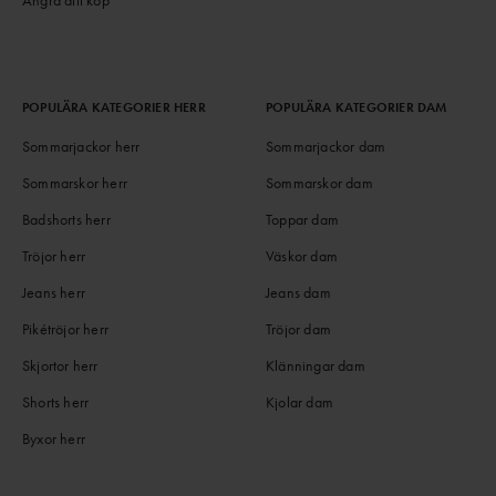
POPULÄRA KATEGORIER HERR
POPULÄRA KATEGORIER DAM
Sommarjackor herr
Sommarjackor dam
Sommarskor herr
Sommarskor dam
Badshorts herr
Toppar dam
Tröjor herr
Väskor dam
Jeans herr
Jeans dam
Pikétröjor herr
Tröjor dam
Skjortor herr
Klänningar dam
Shorts herr
Kjolar dam
Byxor herr