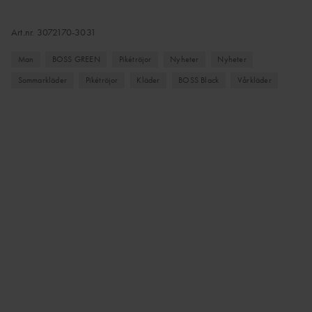
Art.nr.
3072170-3031
Man
BOSS GREEN
Pikétröjor
Nyheter
Nyheter
Sommarkläder
Pikétröjor
Kläder
BOSS Black
Vårkläder