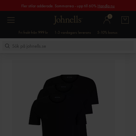
Fler stilar adderade. Sommarrea - upp till 60%
Handla nu
1
Fri frakt från 999 kr
1-3 vardagars leverans
5-10% bonus