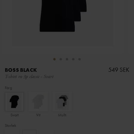
549 SEK
BOSS BLACK
T-shirt rn 3p classic
-
Svart
Färg
Svart
Vit
Multi
Storlek