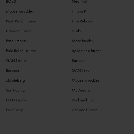
BOSS
Neo Noir
Moose Knuckles
Filippa K
Peak Performance
True Religion
Canada Goose
Inuikii
Parajumpers
Marc Jacobs
Polo Ralph Lauren
by Malene Birger
GANT tröja
Barbour
Barbour
GANT skor
J.Lindeberg
Moose Knuckles
Sail Racing
My Aurora
GANT jacka
Rockandblue
Fred Perry
Canada Goose