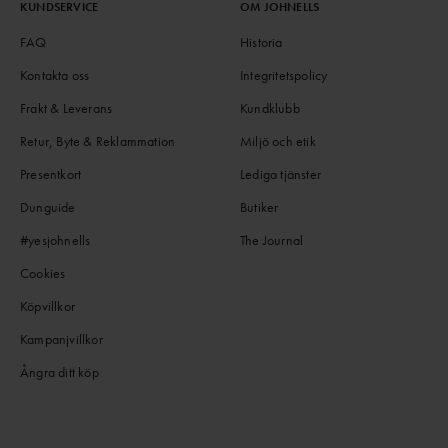
KUNDSERVICE
OM JOHNELLS
FAQ
Historia
Kontakta oss
Integritetspolicy
Frakt & Leverans
Kundklubb
Retur, Byte & Reklammation
Miljö och etik
Presentkort
Lediga tjänster
Dunguide
Butiker
#yesjohnells
The Journal
Cookies
Köpvillkor
Kampanjvillkor
Ångra ditt köp