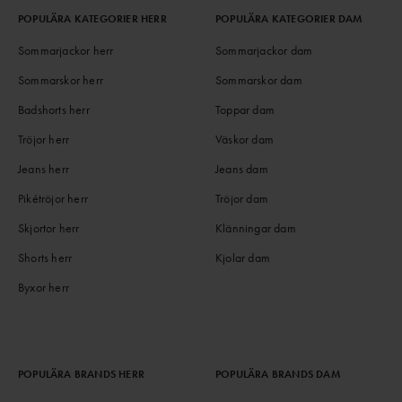
POPULÄRA KATEGORIER HERR
POPULÄRA KATEGORIER DAM
Sommarjackor herr
Sommarjackor dam
Sommarskor herr
Sommarskor dam
Badshorts herr
Toppar dam
Tröjor herr
Väskor dam
Jeans herr
Jeans dam
Pikétröjor herr
Tröjor dam
Skjortor herr
Klänningar dam
Shorts herr
Kjolar dam
Byxor herr
POPULÄRA BRANDS HERR
POPULÄRA BRANDS DAM