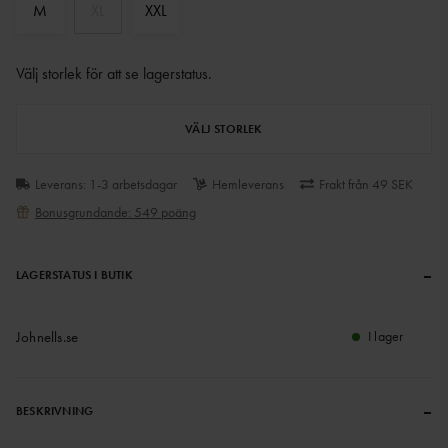
M
XL
XXL
Välj storlek för att se lagerstatus
.
VÄLJ STORLEK
Leverans: 1-3 arbetsdagar
Hemleverans
Frakt från 49 SEK
Bonusgrundande: 549 poäng
–
LAGERSTATUS I BUTIK
Johnells.se
I lager
–
BESKRIVNING