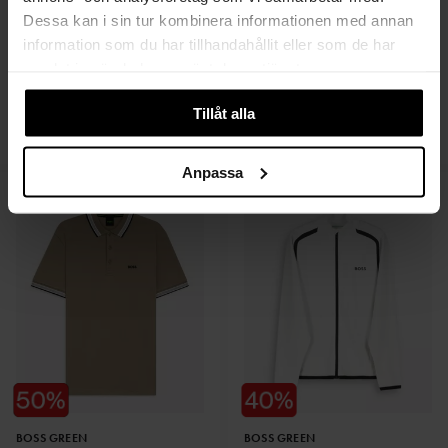
Dessa kan i sin tur kombinera informationen med annan
information som du har tillhandahållit eller som de har
samlat in när du har använt deras tjänster.
BOSS GREEN
BOSS GREEN
Paddy
Paddy
Tillåt alla
1 199 SEK
1 199 SEK
600 SEK
600 SEK
Anpassa
BOSS GREEN
BOSS GREEN