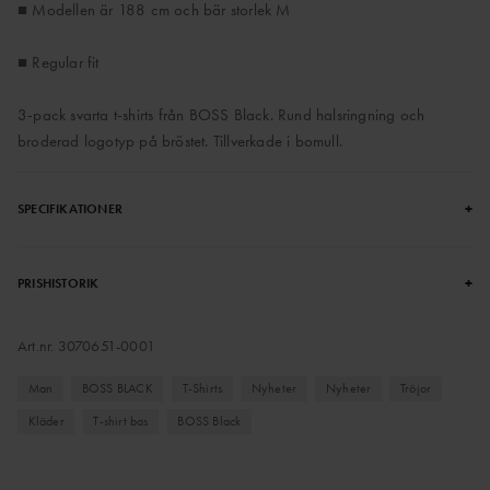
■ Modellen är 188 cm och bär storlek M
■ Regular fit
3-pack svarta t-shirts från BOSS Black. Rund halsringning och
broderad logotyp på bröstet. Tillverkade i bomull.
+
SPECIFIKATIONER
+
PRISHISTORIK
Art.nr.
3070651-0001
Man
BOSS BLACK
T-Shirts
Nyheter
Nyheter
Tröjor
Kläder
T-shirt bas
BOSS Black