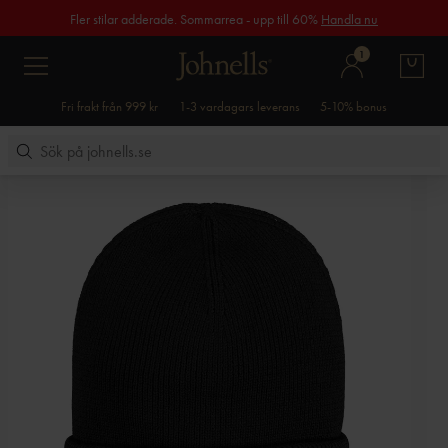
Fler stilar adderade. Sommarrea - upp till 60%
Handla nu
1
Fri frakt från 999 kr
1-3 vardagars leverans
5-10% bonus