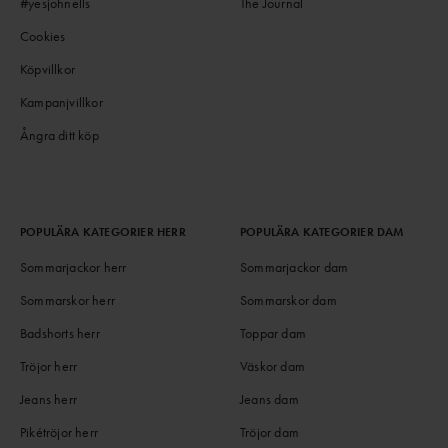
#yesjohnells
The Journal
Cookies
Köpvillkor
Kampanjvillkor
Ångra ditt köp
POPULÄRA KATEGORIER HERR
POPULÄRA KATEGORIER DAM
Sommarjackor herr
Sommarjackor dam
Sommarskor herr
Sommarskor dam
Badshorts herr
Toppar dam
Tröjor herr
Väskor dam
Jeans herr
Jeans dam
Pikétröjor herr
Tröjor dam