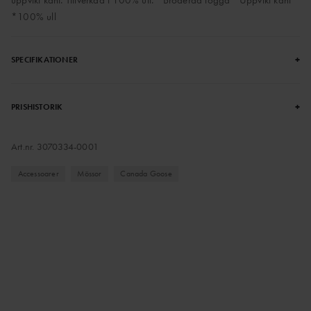
uppvikt kant. Tillverkad i 100% ull. *Broderad logga *Uppvikt kant
*100% ull
+
SPECIFIKATIONER
+
PRISHISTORIK
Art.nr.
3070334-0001
Accessoarer
Mössor
Canada Goose