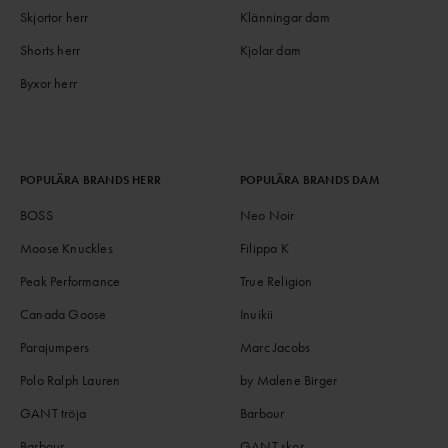
Skjortor herr
Klänningar dam
Shorts herr
Kjolar dam
Byxor herr
POPULÄRA BRANDS HERR
POPULÄRA BRANDS DAM
BOSS
Neo Noir
Moose Knuckles
Filippa K
Peak Performance
True Religion
Canada Goose
Inuikii
Parajumpers
Marc Jacobs
Polo Ralph Lauren
by Malene Birger
GANT tröja
Barbour
Barbour
GANT skor