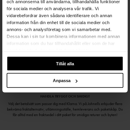
och annonserna till användarna, tillhandahålla funktioner
SAMLA BONUS I KUNDKLUBBEN
för sociala medier och analysera vår trafik. Vi
vidarebefordrar även sådana identifierare och annan
information från din enhet till de sociala medier och
annons- och analysföretag som vi samarbetar med.
Håll dig uppdaterad
Dessa kan i sin tur kombinera informationen med annan
PRENUMERERA PÅ VÅRT NYHETSBREV
information som du har tillhandahållit eller som de har
samlat in när du har använt deras tjänster.
Kvinna
Man
Tillåt alla
PRENUMERERA
Anpassa
HANDLA TRYGGT OCH SMIDIGT
Välj det betalsätt som passar dig med Klarna. Vi på Johnells erbjuder flera
bekväma fraktalternativ; utlämningsställe, hemleverans och paketskåp. Du
får alltid med en fraktsedel i ditt paket för smidiga returer och byten!