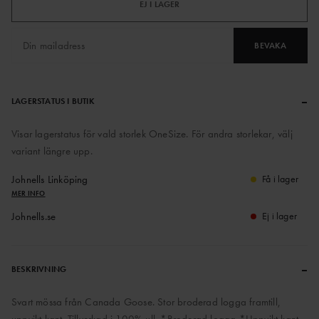
EJ I LAGER
BEVAKA
–
LAGERSTATUS I BUTIK
Visar lagerstatus för vald storlek OneSize. För andra storlekar, välj
variant längre upp.
Johnells Linköping
Få i lager
MER INFO
Johnells.se
Ej i lager
–
BESKRIVNING
Svart mössa från Canada Goose. Stor broderad logga framtill,