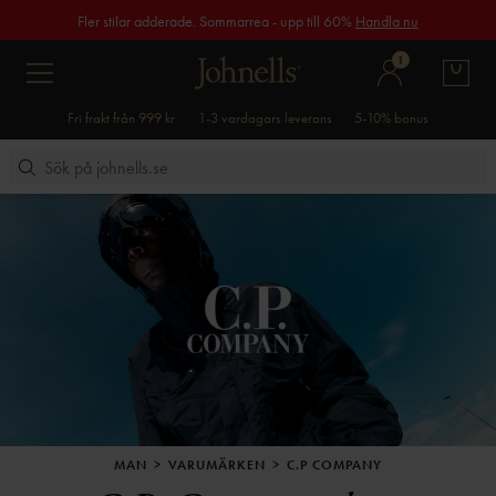
Fler stilar adderade. Sommarrea - upp till 60%
Handla nu
1
Fri frakt från 999 kr
1-3 vardagars leverans
5-10% bonus
MAN
VARUMÄRKEN
C.P COMPANY