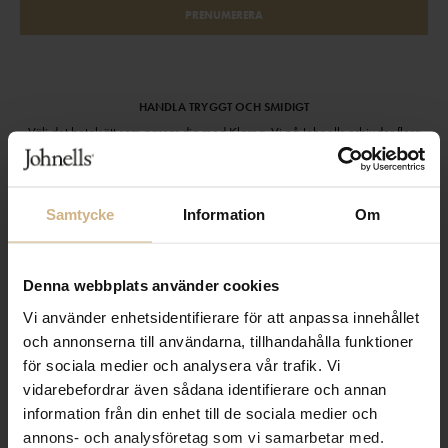
PRENUMERERA
HANDLA TRYGGT OCH SMIDIGT
Välj det betalsätt som passar dig med Klarna. Vi på Johnells erbjuder flera
bekväma fraktalternativ; utlämningsställe, hemleverans och paketskåp. Du
får alltid med en fraktsedel i ditt paket för smidiga returer och byten!
Samtycke
Information
Om
Denna webbplats använder cookies
Vi använder enhetsidentifierare för att anpassa innehållet
och annonserna till användarna, tillhandahålla funktioner
för sociala medier och analysera vår trafik. Vi
vidarebefordrar även sådana identifierare och annan
information från din enhet till de sociala medier och
annons- och analysföretag som vi samarbetar med.
KUNDSERVICE
OM JOHNELLS