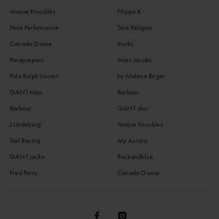
Moose Knuckles
Filippa K
Peak Performance
True Religion
Canada Goose
Inuikii
Parajumpers
Marc Jacobs
Polo Ralph Lauren
by Malene Birger
GANT tröja
Barbour
Barbour
GANT skor
J.Lindeberg
Moose Knuckles
Sail Racing
My Aurora
GANT jacka
Rockandblue
Fred Perry
Canada Goose