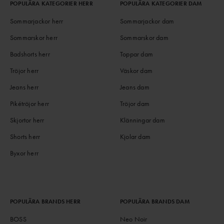
POPULÄRA KATEGORIER HERR
POPULÄRA KATEGORIER DAM
Sommarjackor herr
Sommarjackor dam
Sommarskor herr
Sommarskor dam
Badshorts herr
Toppar dam
Tröjor herr
Väskor dam
Jeans herr
Jeans dam
Pikétröjor herr
Tröjor dam
Skjortor herr
Klänningar dam
Shorts herr
Kjolar dam
Byxor herr
POPULÄRA BRANDS HERR
POPULÄRA BRANDS DAM
BOSS
Neo Noir