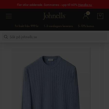
Fler stilar adderade. Sommarrea - upp till 60%
Handla nu
1
Fri frakt från 999 kr
1-3 vardagars leverans
5-10% bonus