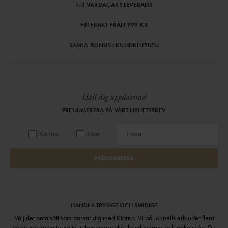
1-3 VARDAGARS LEVERANS
FRI FRAKT FRÅN 999 KR
SAMLA BONUS I KUNDKLUBBEN
Håll dig uppdaterad
PRENUMERERA PÅ VÅRT NYHETSBREV
Kvinna
Man
PRENUMERERA
HANDLA TRYGGT OCH SMIDIGT
Välj det betalsätt som passar dig med Klarna. Vi på Johnells erbjuder flera
bekväma fraktalternativ; utlämningsställe, hemleverans och paketskåp. Du