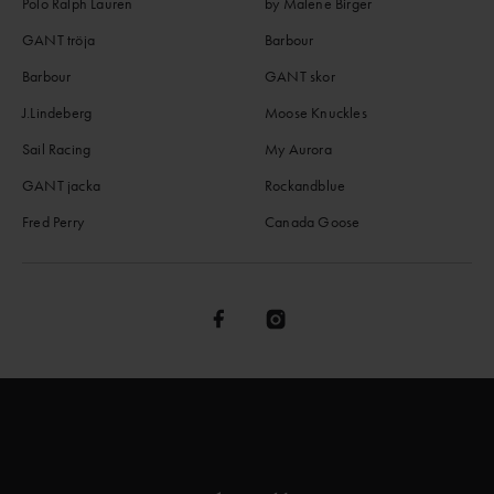
Polo Ralph Lauren
by Malene Birger
GANT tröja
Barbour
Barbour
GANT skor
J.Lindeberg
Moose Knuckles
Sail Racing
My Aurora
GANT jacka
Rockandblue
Fred Perry
Canada Goose