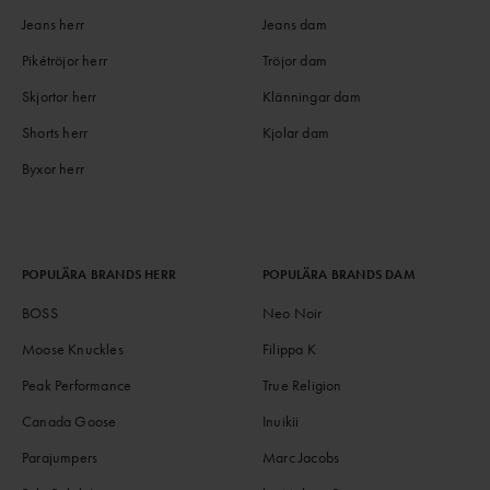
Jeans herr
Jeans dam
Pikétröjor herr
Tröjor dam
Skjortor herr
Klänningar dam
Shorts herr
Kjolar dam
Byxor herr
POPULÄRA BRANDS HERR
POPULÄRA BRANDS DAM
BOSS
Neo Noir
Moose Knuckles
Filippa K
Peak Performance
True Religion
Canada Goose
Inuikii
Parajumpers
Marc Jacobs