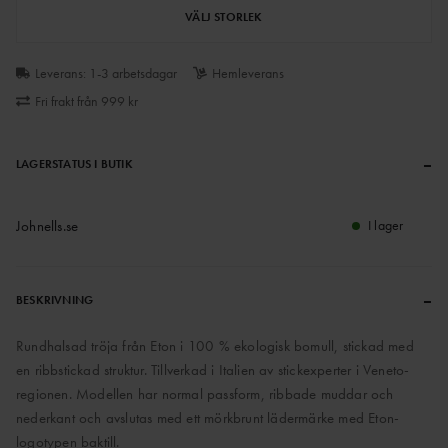
VÄLJ STORLEK
Leverans: 1-3 arbetsdagar
Hemleverans
Fri frakt från 999 kr
–
LAGERSTATUS I BUTIK
Johnells.se
I lager
–
BESKRIVNING
Rundhalsad tröja från Eton i 100 % ekologisk bomull, stickad med
en ribbstickad struktur. Tillverkad i Italien av stickexperter i Veneto-
regionen. Modellen har normal passform, ribbade muddar och
nederkant och avslutas med ett mörkbrunt lädermärke med Eton-
logotypen baktill.