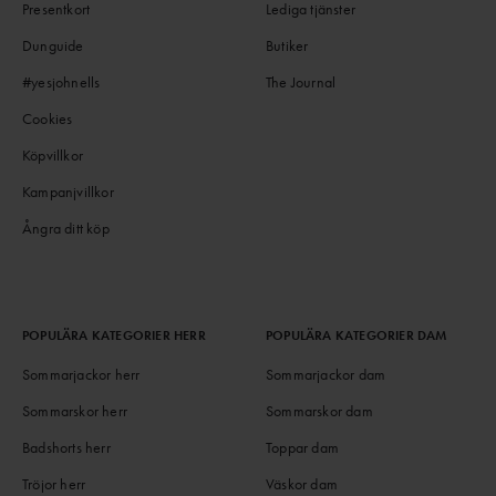
Presentkort
Lediga tjänster
Dunguide
Butiker
#yesjohnells
The Journal
Cookies
Köpvillkor
Kampanjvillkor
Ångra ditt köp
POPULÄRA KATEGORIER HERR
POPULÄRA KATEGORIER DAM
Sommarjackor herr
Sommarjackor dam
Sommarskor herr
Sommarskor dam
Badshorts herr
Toppar dam
Tröjor herr
Väskor dam