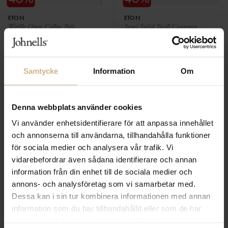
ETON
ETON
Waffle Open Collar Polo
Semi Solid Twill Contemp
1 999 SEK
1 999 SEK
1 199 SEK
1 199 SEK
Samtycke
Information
Om
Denna webbplats använder cookies
Vi använder enhetsidentifierare för att anpassa innehållet
och annonserna till användarna, tillhandahålla funktioner
för sociala medier och analysera vår trafik. Vi
vidarebefordrar även sådana identifierare och annan
information från din enhet till de sociala medier och
annons- och analysföretag som vi samarbetar med.
ETON
ETON
Dessa kan i sin tur kombinera informationen med annan
Semi Solid Twill Slim
Jacquard Open Collar Polo
information som du har tillhandahållit eller som de har
1 999 SEK
1 999 SEK
1 199 SEK
1 199 SEK
samlat in när du har använt deras tjänster.