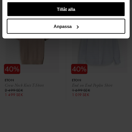
Tillåt alla
Anpassa
ETON
ETON
Crew Neck Knit T-Shirt
End on End Poplin Shirt
2 499 SEK
1 699 SEK
1 499 SEK
1 019 SEK