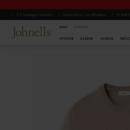
1-3 vardagars leverans
Samla bonus i kundklubben
Fri frakt
MAN
KVINNA
NYHETER
KLÄDER
JACKOR
TRÖJ