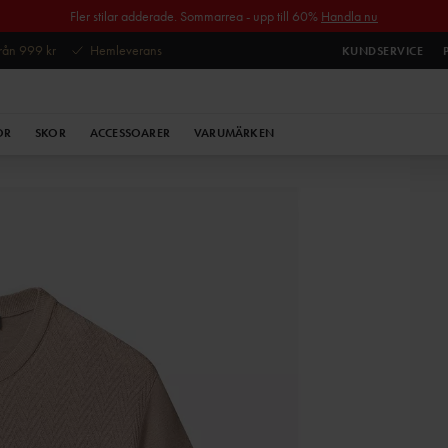
Fler stilar adderade. Sommarrea - upp till 60%
Handla nu
 från 999 kr
Hemleverans
KUNDSERVICE
OR
SKOR
ACCESSOARER
VARUMÄRKEN