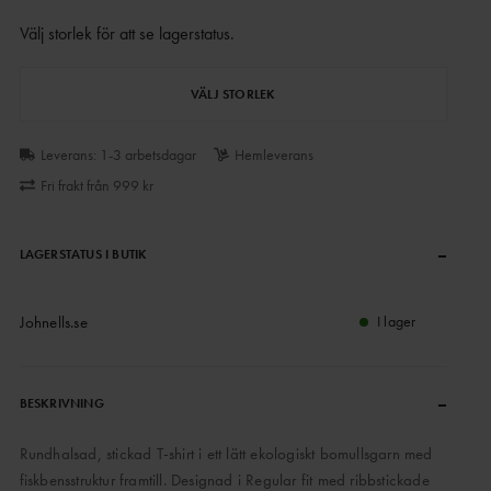
Välj storlek för att se lagerstatus
.
VÄLJ STORLEK
Leverans: 1-3 arbetsdagar
Hemleverans
Fri frakt från 999 kr
–
LAGERSTATUS I BUTIK
Johnells.se
I lager
–
BESKRIVNING
Rundhalsad, stickad T-shirt i ett lätt ekologiskt bomullsgarn med
fiskbensstruktur framtill. Designad i Regular fit med ribbstickade