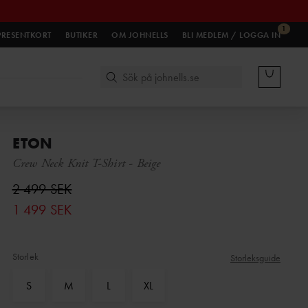
1
PRESENTKORT
BUTIKER
OM JOHNELLS
BLI MEDLEM / LOGGA IN
ETON
Crew Neck Knit T-Shirt
-
Beige
2 499 SEK
1 499 SEK
Storlek
Storleksguide
S
M
L
XL