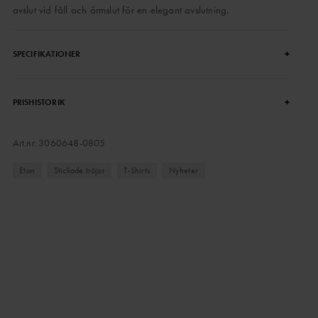
avslut vid fåll och ärmslut för en elegant avslutning.
+
SPECIFIKATIONER
+
PRISHISTORIK
Art.nr.
3060648-0805
Eton
Stickade tröjor
T-Shirts
Nyheter