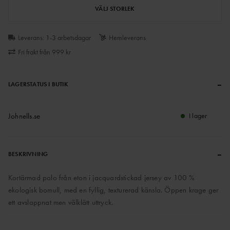
VÄLJ STORLEK
Leverans: 1-3 arbetsdagar
Hemleverans
Fri frakt från 999 kr
–
LAGERSTATUS I BUTIK
Johnells.se
I lager
–
BESKRIVNING
Kortärmad polo från eton i jacquardstickad jersey av 100 %
ekologisk bomull, med en fyllig, texturerad känsla. Öppen krage ger
ett avslappnat men välklätt uttryck.