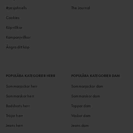
#yesjohnells
The Journal
Cookies
Köpvillkor
Kampanjvillkor
Ångra ditt köp
POPULÄRA KATEGORIER HERR
POPULÄRA KATEGORIER DAM
Sommarjackor herr
Sommarjackor dam
Sommarskor herr
Sommarskor dam
Badshorts herr
Toppar dam
Tröjor herr
Väskor dam
Jeans herr
Jeans dam