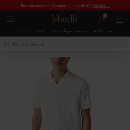
Fler stilar adderade. Sommarrea - upp till 60%
Handla nu
1
Fri frakt från 999 kr
1-3 vardagars leverans
5-10% bonus