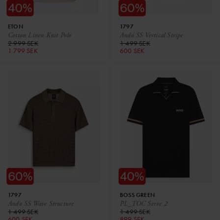
ETON
1797
Cotton Linen Knit Polo
Ando SS Vertical Stripe
2 999 SEK
1 499 SEK
1 799 SEK
600 SEK
1797
BOSS GREEN
Ando SS Wave Structure
PL_TOC Serve 2
1 499 SEK
1 499 SEK
600 SEK
899 SEK