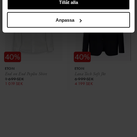
Tillåt alla
Anpassa
ETON
ETON
End on End Poplin Shirt
Lana Tech Soft Jkt
1 699 SEK
6 999 SEK
1 019 SEK
4 199 SEK