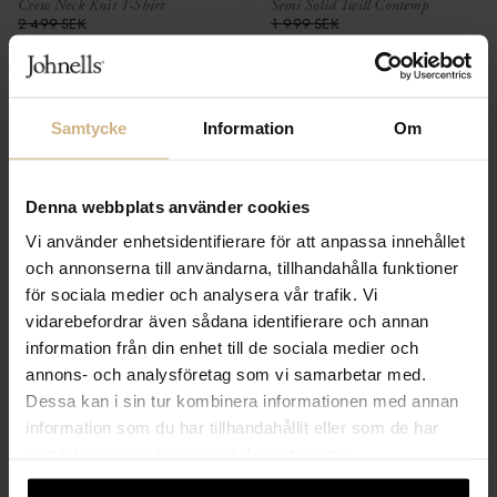
Crew Neck Knit T-Shirt
Semi Solid Twill Contemp
2 499 SEK
1 999 SEK
1 499 SEK
1 199 SEK
Samtycke
Information
Om
Denna webbplats använder cookies
Vi använder enhetsidentifierare för att anpassa innehållet
och annonserna till användarna, tillhandahålla funktioner
för sociala medier och analysera vår trafik. Vi
vidarebefordrar även sådana identifierare och annan
information från din enhet till de sociala medier och
ETON
ETON
annons- och analysföretag som vi samarbetar med.
Semi Solid Twill Slim
End on End Poplin Shirt
Dessa kan i sin tur kombinera informationen med annan
1 999 SEK
1 699 SEK
1 199 SEK
1 019 SEK
information som du har tillhandahållit eller som de har
samlat in när du har använt deras tjänster.