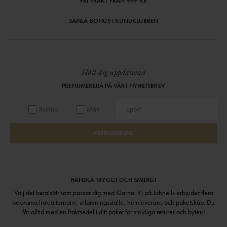
FRI FRAKT FRÅN 999 KR
SAMLA BONUS I KUNDKLUBBEN
Håll dig uppdaterad
PRENUMERERA PÅ VÅRT NYHETSBREV
Kvinna
Man
PRENUMERERA
HANDLA TRYGGT OCH SMIDIGT
Välj det betalsätt som passar dig med Klarna. Vi på Johnells erbjuder flera
bekväma fraktalternativ; utlämningsställe, hemleverans och paketskåp. Du
får alltid med en fraktsedel i ditt paket för smidiga returer och byten!