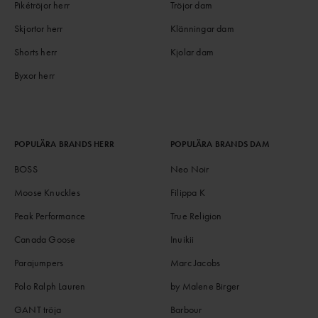
Pikétröjor herr
Tröjor dam
Skjortor herr
Klänningar dam
Shorts herr
Kjolar dam
Byxor herr
POPULÄRA BRANDS HERR
POPULÄRA BRANDS DAM
BOSS
Neo Noir
Moose Knuckles
Filippa K
Peak Performance
True Religion
Canada Goose
Inuikii
Parajumpers
Marc Jacobs
Polo Ralph Lauren
by Malene Birger
GANT tröja
Barbour