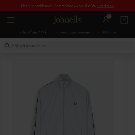
Fler stilar adderade. Sommarrea - upp till 60%
Handla nu
1
Fri frakt från 999 kr
1-3 vardagars leverans
5-10% bonus