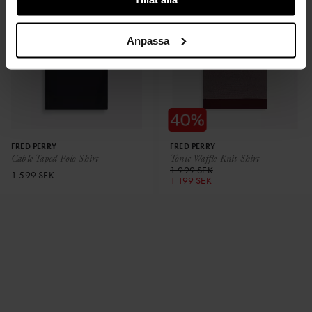
Anpassa
FRED PERRY
FRED PERRY
Cable Taped Polo Shirt
Tonic Waffle Knit Shirt
1 999 SEK
1 599 SEK
1 199 SEK