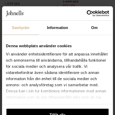
1 599 SEK
1 099 SEK
959 SEK
Samtycke
Information
Om
Denna webbplats använder cookies
Vi använder enhetsidentifierare för att anpassa innehållet
och annonserna till användarna, tillhandahålla funktioner
för sociala medier och analysera vår trafik. Vi
vidarebefordrar även sådana identifierare och annan
information från din enhet till de sociala medier och
FRED PERRY
FRED PERRY
annons- och analysföretag som vi samarbetar med.
Embroidered Panel T-Shirt
Ringer T-Shirt
999 SEK
Dessa kan i sin tur kombinera informationen med annan
599 SEK
599 SEK
information som du har tillhandahållit eller som de har
samlat in när du har använt deras tjänster.
Tillåt alla