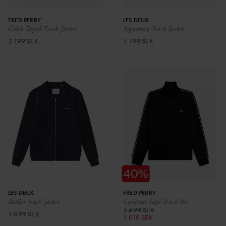
FRED PERRY
LES DEUX
Cable Taped Track Jacket
Signature Track Jacket
2 199 SEK
1 199 SEK
LES DEUX
FRED PERRY
Ballier track jacket
Contrast Tape Track Jkt
1 699 SEK
1 099 SEK
1 019 SEK