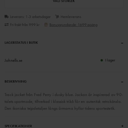
VÄLJ STORLEK
Leverans: 1-3 arbetsdagar
Hemleverans
Fri frakt från 999 kr
Bonusgrundande: 1699 poäng
–
LAGERSTATUS I BUTIK
Johnells.se
I lager
–
BESKRIVNING
Track jacket från Fred Perry i dusky blue. Jackan är inspirerad av 90-
talets sportmode, tillverkad i klassisk trikå för en autentisk retrokänsla.
Den ikoniska tejpdetaljen längs ärmarna hyllar tidens sportestetik.
+
SPECIFIKATIONER