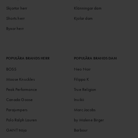
Skjortor herr
Klänningar dam
Shorts herr
Kjolar dam
Byxor herr
POPULÄRA BRANDS HERR
POPULÄRA BRANDS DAM
BOSS
Neo Noir
Moose Knuckles
Filippa K
Peak Performance
True Religion
Canada Goose
Inuikii
Parajumpers
Marc Jacobs
Polo Ralph Lauren
by Malene Birger
GANT tröja
Barbour