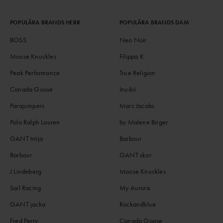
POPULÄRA BRANDS HERR
POPULÄRA BRANDS DAM
BOSS
Neo Noir
Moose Knuckles
Filippa K
Peak Performance
True Religion
Canada Goose
Inuikii
Parajumpers
Marc Jacobs
Polo Ralph Lauren
by Malene Birger
GANT tröja
Barbour
Barbour
GANT skor
J.Lindeberg
Moose Knuckles
Sail Racing
My Aurora
GANT jacka
Rockandblue
Fred Perry
Canada Goose