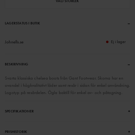
VÄLJ STORLEK
–
LAGERSTATUS I BUTIK
Johnells.se
Ej i lager
–
BESKRIVNING
Svarta klassiska chelsea boots från Gant Footwear. Skorna har en
ovandel i högkvalitativt läder samt resår i sidan för enkel användning.
Logotyp på resårdelen. Ögla baktill för enkel av- och påtagning.
+
SPECIFIKATIONER
+
PRISHISTORIK