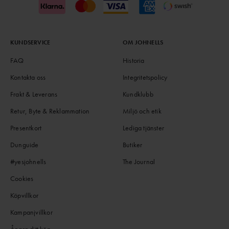
KUNDSERVICE
OM JOHNELLS
FAQ
Historia
Kontakta oss
Integritetspolicy
Frakt & Leverans
Kundklubb
Retur, Byte & Reklammation
Miljö och etik
Presentkort
Lediga tjänster
Dunguide
Butiker
#yesjohnells
The Journal
Cookies
Köpvillkor
Kampanjvillkor
Ångra ditt köp