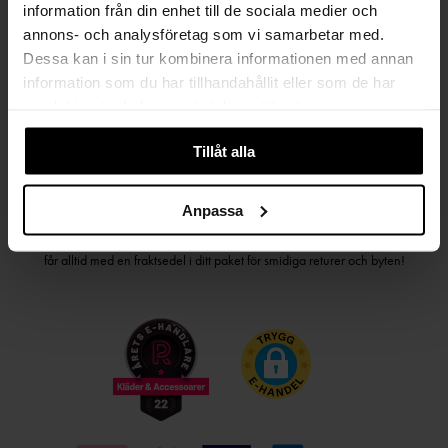
information från din enhet till de sociala medier och
PRENUMERERA PÅ VÅRT NYHETSBREV
annons- och analysföretag som vi samarbetar med.
Kvinna
Man
Dessa kan i sin tur kombinera informationen med annan
information som du har tillhandahållit eller som de har
samlat in när du har använt deras tjänster.
PRENUMERERA
Tillåt alla
HANDLA TRYGGT OCH SMIDIGT
Anpassa
Välj det betalsätt som passar dig med Klarna. Vi på Johnells erbjuder flera
bekväma fraktalternativ; utlämningsställe, hemleverans och paketskåp. Du
får alltid med en fraktsedel i ditt paket för smidiga returer och byten!