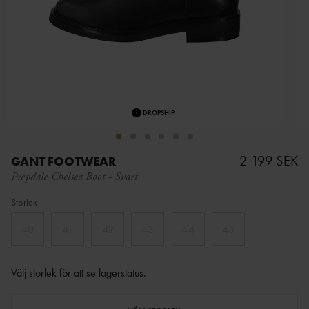
i
DROPSHIP
2 199 SEK
GANT FOOTWEAR
Prepdale Chelsea Boot
-
Svart
Storlek
40
41
42
43
44
45
Välj storlek för att se lagerstatus
.