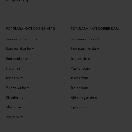
POPULÄRA KATEGORIER HERR
POPULÄRA KATEGORIER DAM
Sommarjackor herr
Sommarjackor dam
Sommarskor herr
Sommarskor dam
Badshorts herr
Toppar dam
Tröjor herr
Väskor dam
Jeans herr
Jeans dam
Pikétröjor herr
Tröjor dam
Skjortor herr
Klänningar dam
Shorts herr
Kjolar dam
Byxor herr