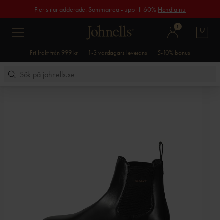
Fler stilar adderade. Sommarrea - upp till 60%
Handla nu
1
Fri frakt från 999 kr
1-3 vardagars leverans
5-10% bonus