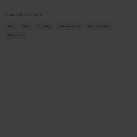
Art.nr.
3067787-0001
Man
Skor
Nyheter
Chelsea boots
Gant Footwear
Vinterskor