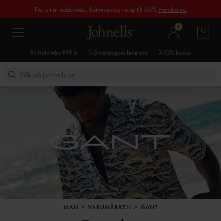
Fler stilar adderade. Sommarrea - upp till 60%
Handla nu
1
Fri frakt från 999 kr
1-3 vardagars leverans
5-10% bonus
MAN
VARUMÄRKEN
GANT