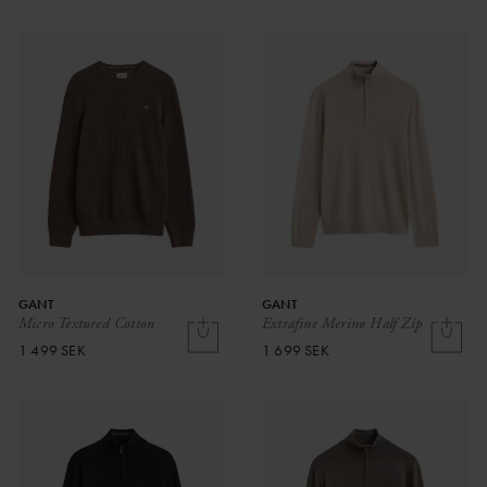
GANT
GANT
Micro Textured Cotton
Extrafine Merino Half Zip
1 499 SEK
1 699 SEK