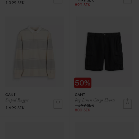
1 499 SEK
1 399 SEK
899 SEK
GANT
GANT
Sriped Rugger
Reg Linen Cargo Shorts
1 599 SEK
1 699 SEK
800 SEK