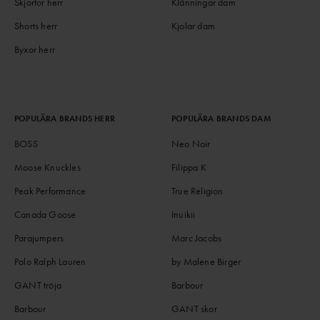
Skjortor herr
Klänningar dam
Shorts herr
Kjolar dam
Byxor herr
POPULÄRA BRANDS HERR
POPULÄRA BRANDS DAM
BOSS
Neo Noir
Moose Knuckles
Filippa K
Peak Performance
True Religion
Canada Goose
Inuikii
Parajumpers
Marc Jacobs
Polo Ralph Lauren
by Malene Birger
GANT tröja
Barbour
Barbour
GANT skor