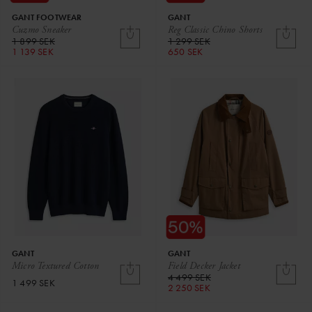
GANT FOOTWEAR
GANT
Cuzmo Sneaker
Reg Classic Chino Shorts
1 899 SEK
1 299 SEK
1 139 SEK
650 SEK
GANT
GANT
Micro Textured Cotton
Field Decker Jacket
4 499 SEK
1 499 SEK
2 250 SEK