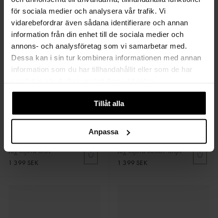
för sociala medier och analysera vår trafik. Vi
vidarebefordrar även sådana identifierare och annan
information från din enhet till de sociala medier och
annons- och analysföretag som vi samarbetar med.
Dessa kan i sin tur kombinera informationen med annan
information som du har tillhandahållit eller som de har
samlat in när du har använt deras tjänster.
Tillåt alla
Anpassa
GANT
GANT.
Reg oxford shirt
Reg oxford banker stripe
1 399 SEK
1 399 SEK