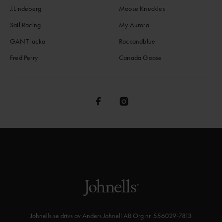
J.Lindeberg
Moose Knuckles
Sail Racing
My Aurora
GANT jacka
Rockandblue
Fred Perry
Canada Goose
Johnells.se drivs av Anders Johnell AB Org nr. 556029-7813