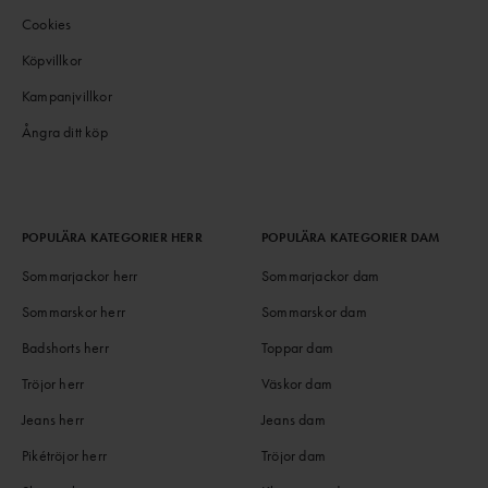
Cookies
Köpvillkor
Kampanjvillkor
Ångra ditt köp
POPULÄRA KATEGORIER HERR
POPULÄRA KATEGORIER DAM
Sommarjackor herr
Sommarjackor dam
Sommarskor herr
Sommarskor dam
Badshorts herr
Toppar dam
Tröjor herr
Väskor dam
Jeans herr
Jeans dam
Pikétröjor herr
Tröjor dam