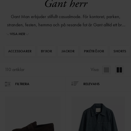
Gant herr
Gant Man erbjuder stilfullt casualmode. För kontoret, parken,
stranden, festen, hemma och på resande fot är Gant alltid ett bra
val. Skräddade jackor och skinande skor samsas med bekväma
VISA MER
underkläder och avslappnade hoodies i ett sortiment som kan fylla
en hel garderob. Krispiga färger och gedigen tillverkning skapar
ACCESSOARER
BYXOR
JACKOR
PIKÉTRÖJOR
SHORTS
plagg som utstrålar självklar stilsäkerhet. Testa Gants sköna
oxfordskjortor och kabelstickade tröjor! Skjortorna utgjorde
110
artiklar
Visa:
grunden för märket vid starten 1949 och de fortsätter hitta nya sätt
att designa dem än idag.
FILTRERA
RELEVANS