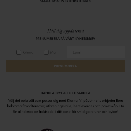
SAMLA BONUS I KUNDKLUBBEN
Håll dig uppdaterad
PRENUMERERA PÅ VÅRT NYHETSBREV
Kvinna
Man
PRENUMERERA
HANDLA TRYGGT OCH SMIDIGT
Välj det betalsätt som passar dig med Klarna. Vi på Johnells erbjuder flera
bekväma fraktalternativ; utlämningsställe, hemleverans och paketskåp. Du
får alltid med en fraktsedel i ditt paket för smidiga returer och byten!