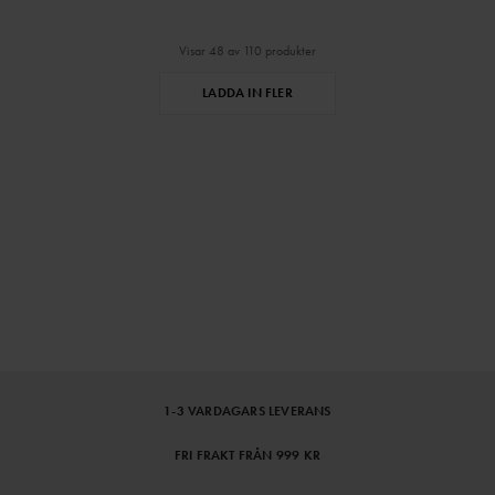
Visar 48 av 110 produkter
LADDA IN FLER
⌄
⌄
VISA MER
1-3 VARDAGARS LEVERANS
FRI FRAKT FRÅN 999 KR