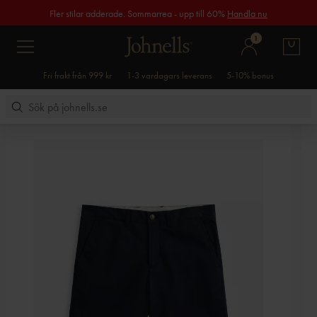
Fler stilar adderade. Sommarrea - upp till 60%
Handla nu
1
Fri frakt från 999 kr
1-3 vardagars leverans
5-10% bonus