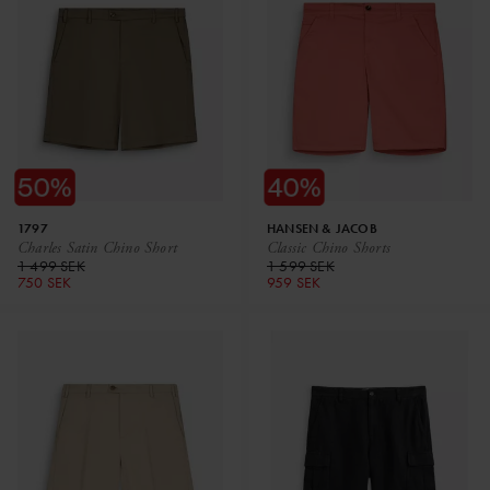
1797
HANSEN & JACOB
Charles Satin Chino Short
Classic Chino Shorts
1 499 SEK
1 599 SEK
750 SEK
959 SEK