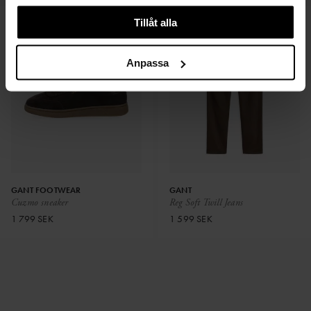
Tillåt alla
Anpassa
GANT FOOTWEAR
GANT
Cuzmo sneaker
Reg Soft Twill Jeans
1 799 SEK
1 599 SEK