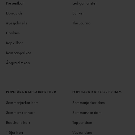
Presentkort
Lediga tjänster
Dunguide
Butiker
#yesjohnells
The Journal
Cookies
Köpvillkor
Kampanjvillkor
Ångra ditt köp
POPULÄRA KATEGORIER HERR
POPULÄRA KATEGORIER DAM
Sommarjackor herr
Sommarjackor dam
Sommarskor herr
Sommarskor dam
Badshorts herr
Toppar dam
Tröjor herr
Väskor dam