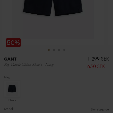
1 299 SEK
GANT
Reg Classic Chino Shorts
-
Navy
650 SEK
Färg
Navy
Storlek
Storleksguide