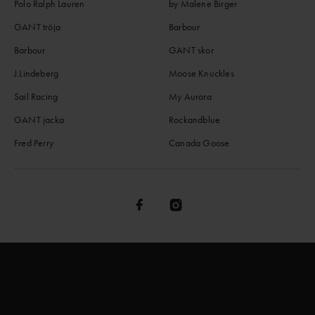
Polo Ralph Lauren
by Malene Birger
GANT tröja
Barbour
Barbour
GANT skor
J.Lindeberg
Moose Knuckles
Sail Racing
My Aurora
GANT jacka
Rockandblue
Fred Perry
Canada Goose