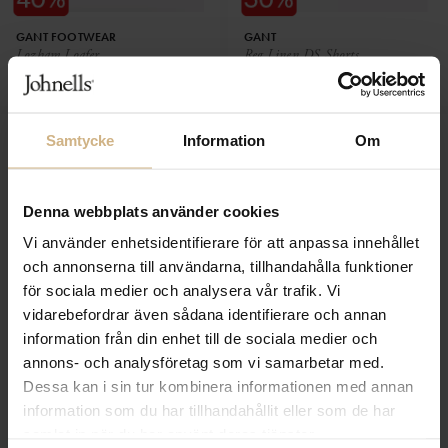
GANT FOOTWEAR
GANT
Lozham Loafer
Reg Linen DS Shorts
2 099 SEK
1 499 SEK
1 259 SEK
750 SEK
Samtycke
Information
Om
Denna webbplats använder cookies
Vi använder enhetsidentifierare för att anpassa innehållet
och annonserna till användarna, tillhandahålla funktioner
för sociala medier och analysera vår trafik. Vi
vidarebefordrar även sådana identifierare och annan
information från din enhet till de sociala medier och
annons- och analysföretag som vi samarbetar med.
GANT
GANT FOOTWEAR
Dessa kan i sin tur kombinera informationen med annan
Cut n Sew SS Polo
Cuzmo Sneaker
information som du har tillhandahållit eller som de har
1 499 SEK
1 899 SEK
750 SEK
1 139 SEK
samlat in när du har använt deras tjänster.