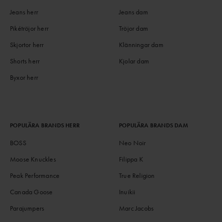
Jeans herr
Jeans dam
Pikétröjor herr
Tröjor dam
Skjortor herr
Klänningar dam
Shorts herr
Kjolar dam
Byxor herr
POPULÄRA BRANDS HERR
POPULÄRA BRANDS DAM
BOSS
Neo Noir
Moose Knuckles
Filippa K
Peak Performance
True Religion
Canada Goose
Inuikii
Parajumpers
Marc Jacobs