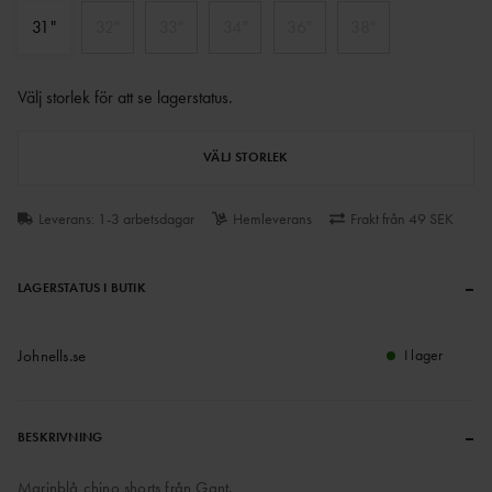
31"
32"
33"
34"
36"
38"
Välj storlek för att se lagerstatus
.
VÄLJ STORLEK
Leverans: 1-3 arbetsdagar
Hemleverans
Frakt från 49 SEK
–
LAGERSTATUS I BUTIK
Johnells.se
I lager
–
BESKRIVNING
Marinblå chino shorts från Gant.