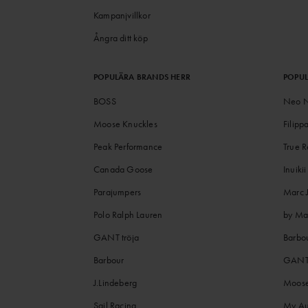
Kampanjvillkor
Ångra ditt köp
POPULÄRA BRANDS HERR
POPU
BOSS
Neo N
Moose Knuckles
Filipp
Peak Performance
True R
Canada Goose
Inuikii
Parajumpers
Marc 
Polo Ralph Lauren
by Ma
GANT tröja
Barbo
Barbour
GANT 
J.Lindeberg
Moose
Sail Racing
My Au