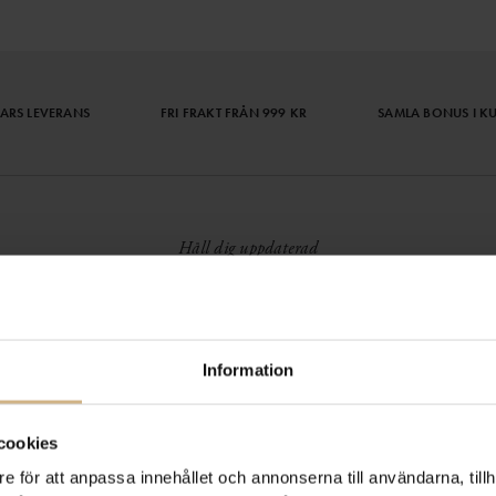
ARS LEVERANS
FRI FRAKT FRÅN 999 KR
SAMLA BONUS I K
Håll dig uppdaterad
PRENUMERERA PÅ VÅRT NYHETSBREV
Kvinna
Man
Information
HANDLA TRYGGT OCH SMIDIGT
Välj det betalsätt som passar dig med Klarna. Vi på Johnells erbjuder flera
bekväma fraktalternativ; utlämningsställe, hemleverans och paketskåp. Du får
cookies
alltid med en fraktsedel i ditt paket för smidiga returer och byten!
e för att anpassa innehållet och annonserna till användarna, tillh