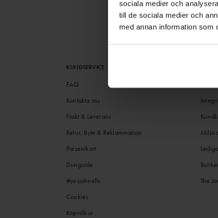
sociala medier och analysera 
till de sociala medier och a
med annan information som du 
KUNDSERVICE
OM J
FAQ
Histor
Kontakta oss
Integri
Frakt & Leverans
Kundk
Retur, Byte & Reklammation
Miljö 
Presentkort
Lediga
Dunguide
Butike
#yesjohnells
The Jo
Cookies
Köpvillkor