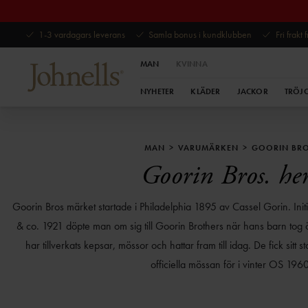
1-3 vardagars leverans
Samla bonus i kundklubben
Fri frakt
MAN
KVINNA
NYHETER
KLÄDER
JACKOR
TRÖJ
MAN
VARUMÄRKEN
GOORIN BRO
Goorin Bros. he
Goorin Bros märket startade i Philadelphia 1895 av Cassel Gorin. Initi
& co. 1921 döpte man om sig till Goorin Brothers när hans barn tog 
har tillverkats kepsar, mössor och hattar fram till idag. De fick sitt
officiella mössan för i vinter OS 1960