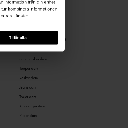
n information från din enhet
 tur kombinera informationen
deras tjänster.
Tillåt alla
POPULÄRA KATEGORIER DAM
Sommarjackor dam
Sommarskor dam
Toppar dam
Väskor dam
Jeans dam
Tröjor dam
Klänningar dam
Kjolar dam