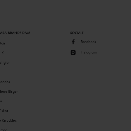
LÄRA BRANDS DAM
SOCIALT
Facebook
oir
Instagram
a K
eligion
Jacobs
lene Birger
ur
skor
 Knuckles
rora