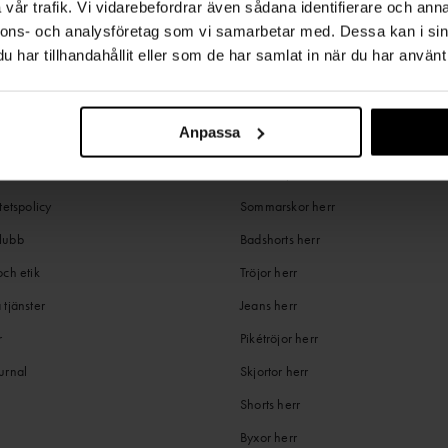
vår trafik. Vi vidarebefordrar även sådana identifierare och anna
nnons- och analysföretag som vi samarbetar med. Dessa kan i sin
har tillhandahållit eller som de har samlat in när du har använt 
Anpassa
OHNELLS
POPULÄRA KATEGORIER HERR
ia
Sommarjackor herr
tetspolicy
Sommarskor herr
lubb
Badshorts herr
och etik
Tröjor herr
 tjänster
Jeans herr
r
Pikétröjor herr
urnal
Skjortor herr
Shorts herr
Byxor herr