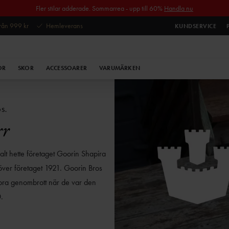
Fler stilar adderade. Sommarrea - upp till 60%
Handla nu
 från 999 kr
Hemleverans
KUNDSERVICE
OR
SKOR
ACCESSOARER
VARUMÄRKEN
S.
rr
alt hette företaget Goorin Shapira
över företaget 1921. Goorin Bros
 stora genombrott när de var den
.