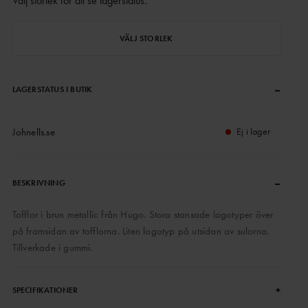
Välj storlek för att se lagerstatus
.
VÄLJ STORLEK
–
LAGERSTATUS I BUTIK
Johnells.se
Ej i lager
–
BESKRIVNING
Tofflor i brun metallic från Hugo. Stora stansade logotyper över
på framsidan av tofflorna. Liten logotyp på utsidan av sulorna.
Tillverkade i gummi.
+
SPECIFIKATIONER