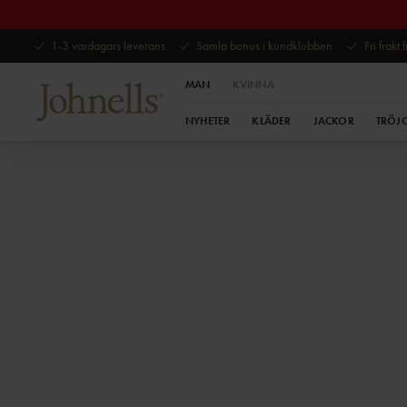
1-3 vardagars leverans
Samla bonus i kundklubben
Fri frakt
MAN
KVINNA
NYHETER
KLÄDER
JACKOR
TRÖJ