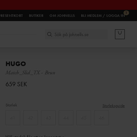
1
PRESENTKORT
BUTIKER
OM JOHNELLS
BLI MEDLEM / LOGGA IN
HUGO
Match_Slid_TX
-
Brun
659 SEK
Storlek
Storleksguide
41
42
43
44
45
46