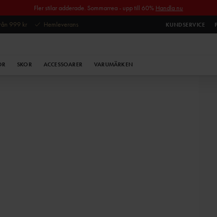
Fler stilar adderade. Sommarrea - upp till 60%
Handla nu
 från 999 kr
Hemleverans
KUNDSERVICE
OR
SKOR
ACCESSOARER
VARUMÄRKEN