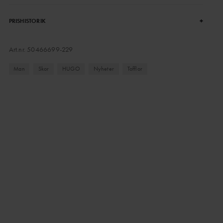
+
PRISHISTORIK
Art.nr.
50466699-229
Man
Skor
HUGO
Nyheter
Tofflor