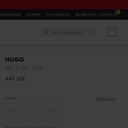
1
PRESENTKORT
BUTIKER
OM JOHNELLS
BLI MEDLEM / LOGGA IN
HUGO
Men X 555
-
Svart
449 SEK
Storlek
Storleksguide
S/M
L/XL
OneSize