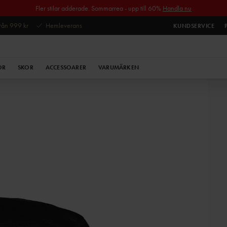
Fler stilar adderade. Sommarrea - upp till 60%
Handla nu
 från 999 kr
Hemleverans
KUNDSERVICE
OR
SKOR
ACCESSOARER
VARUMÄRKEN