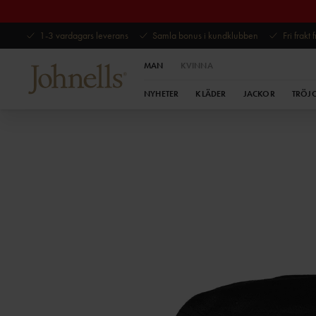
1-3 vardagars leverans
Samla bonus i kundklubben
Fri frakt
MAN
KVINNA
NYHETER
KLÄDER
JACKOR
TRÖJ