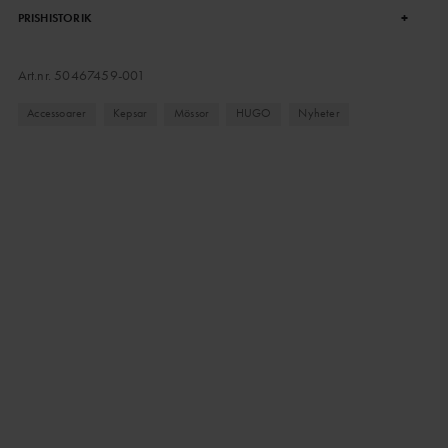
+
PRISHISTORIK
Art.nr.
50467459-001
Accessoarer
Kepsar
Mössor
HUGO
Nyheter