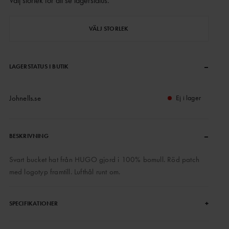
Välj storlek för att se lagerstatus
.
VÄLJ STORLEK
–
LAGERSTATUS I BUTIK
Johnells.se
Ej i lager
–
BESKRIVNING
Svart bucket hat från HUGO gjord i 100% bomull. Röd patch
med logotyp framtill. Lufthål runt om.
+
SPECIFIKATIONER