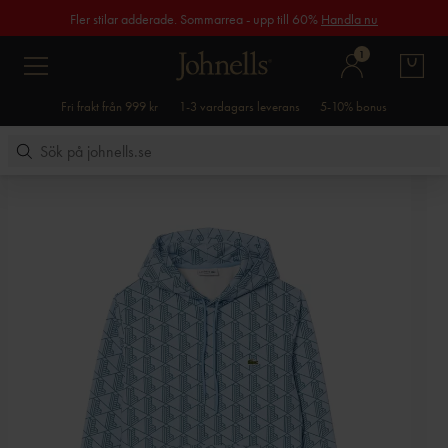
Fler stilar adderade. Sommarrea - upp till 60%
Handla nu
1
Fri frakt från 999 kr
1-3 vardagars leverans
5-10% bonus