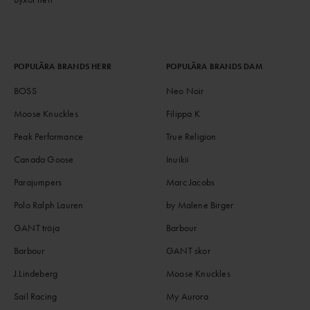
POPULÄRA BRANDS HERR
POPULÄRA BRANDS DAM
BOSS
Neo Noir
Moose Knuckles
Filippa K
Peak Performance
True Religion
Canada Goose
Inuikii
Parajumpers
Marc Jacobs
Polo Ralph Lauren
by Malene Birger
GANT tröja
Barbour
Barbour
GANT skor
J.Lindeberg
Moose Knuckles
Sail Racing
My Aurora