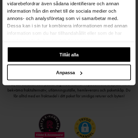
vidarebefordrar även sådana identifierare och annan
Håll dig uppdaterad
information från din enhet till de sociala medier och
annons- och analysföretag som vi samarbetar med.
PRENUMERERA PÅ VÅRT NYHETSBREV
Dessa kan i sin tur kombinera informationen med annan
information som du har tillhandahållit eller som de har
Kvinna
Man
samlat in när du har använt deras tjänster.
PRENUMERERA
Tillåt alla
Anpassa
HANDLA TRYGGT OCH SMIDIGT
Välj det betalsätt som passar dig med Klarna. Vi på Johnells erbjuder flera
bekväma fraktalternativ; utlämningsställe, hemleverans och paketskåp. Du
får alltid med en fraktsedel i ditt paket för smidiga returer och byten!