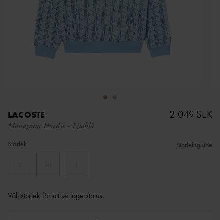
2 049 SEK
LACOSTE
Monogram Hoodie
-
Ljusblå
Storlek
Storleksguide
S
M
L
Välj storlek för att se lagerstatus
.