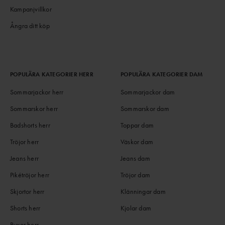
Kampanjvillkor
Ångra ditt köp
POPULÄRA KATEGORIER HERR
POPULÄRA KATEGORIER DAM
Sommarjackor herr
Sommarjackor dam
Sommarskor herr
Sommarskor dam
Badshorts herr
Toppar dam
Tröjor herr
Väskor dam
Jeans herr
Jeans dam
Pikétröjor herr
Tröjor dam
Skjortor herr
Klänningar dam
Shorts herr
Kjolar dam
Byxor herr