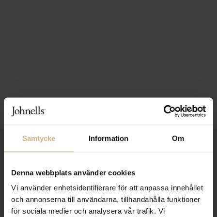
Samtycke
Information
Om
1-3 VARDAGARS LEVERANS
FRI FRAKT FRÅN 999 KR
Denna webbplats använder cookies
SAMLA BONUS I KUNDKLUBBEN
Vi använder enhetsidentifierare för att anpassa innehållet
och annonserna till användarna, tillhandahålla funktioner
för sociala medier och analysera vår trafik. Vi