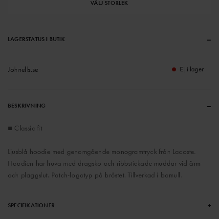
VÄLJ STORLEK
–
LAGERSTATUS I BUTIK
Johnells.se
Ej i lager
–
BESKRIVNING
■ Classic fit
Ljusblå hoodie med genomgående monogramtryck från Lacoste.
Hoodien har huva med dragsko och ribbstickade muddar vid ärm-
och plaggslut. Patch-logotyp på bröstet. Tillverkad i bomull.
+
SPECIFIKATIONER