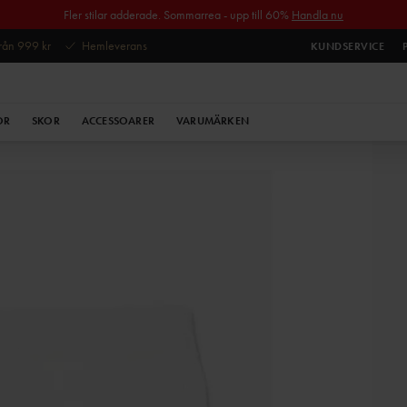
Fler stilar adderade. Sommarrea - upp till 60%
Handla nu
 från 999 kr
Hemleverans
KUNDSERVICE
OR
SKOR
ACCESSOARER
VARUMÄRKEN