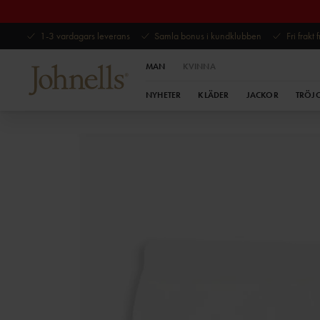
1-3 vardagars leverans
Samla bonus i kundklubben
Fri frakt
MAN
KVINNA
NYHETER
KLÄDER
JACKOR
TRÖJ