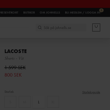
1
PRESENTKORT
BUTIKER
OM JOHNELLS
BLI MEDLEM / LOGGA IN
LACOSTE
Shorts
-
Vit
1 599 SEK
800 SEK
Storlek
Storleksguide
S
M
L
XL