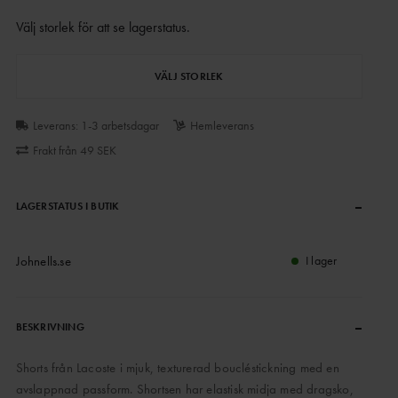
Välj storlek för att se lagerstatus
.
VÄLJ STORLEK
Leverans: 1-3 arbetsdagar
Hemleverans
Frakt från 49 SEK
–
LAGERSTATUS I BUTIK
Johnells.se
I lager
–
BESKRIVNING
Shorts från Lacoste i mjuk, texturerad boucléstickning med en
avslappnad passform. Shortsen har elastisk midja med dragsko,