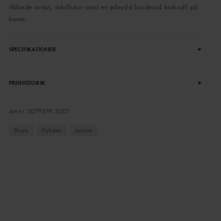
ribbade avslut, sidofickor samt en påsydd broderad krokodil på
benet.
+
SPECIFIKATIONER
+
PRISHISTORIK
Art.nr.
3079379-3001
Shorts
Nyheter
Lacoste