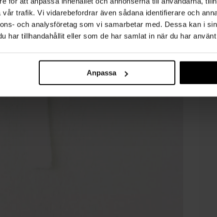
e för att anpassa innehållet och annonserna till användarna, tillh
vår trafik. Vi vidarebefordrar även sådana identifierare och anna
nnons- och analysföretag som vi samarbetar med. Dessa kan i sin
har tillhandahållit eller som de har samlat in när du har använt 
Anpassa