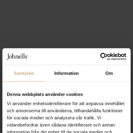
1-3 VARDAGARS LEVERANS
Samtycke
Information
Om
FRI FRAKT FRÅN 999 KR
SAMLA BONUS I KUNDKLUBBEN
Denna webbplats använder cookies
Vi använder enhetsidentifierare för att anpassa innehållet
och annonserna till användarna, tillhandahålla funktioner
för sociala medier och analysera vår trafik. Vi
Håll dig uppdaterad
vidarebefordrar även sådana identifierare och annan
PRENUMERERA PÅ VÅRT NYHETSBREV
information från din enhet till de sociala medier och