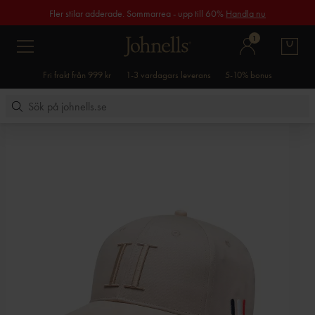
Fler stilar adderade. Sommarrea - upp till 60%
Handla nu
1
Fri frakt från 999 kr
1-3 vardagars leverans
5-10% bonus