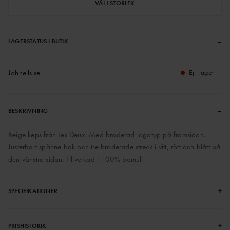
VÄLJ STORLEK
–
LAGERSTATUS I BUTIK
Johnells.se
Ej i lager
–
BESKRIVNING
Beige keps från Les Deux. Med broderad logotyp på framsidan.
Justerbart spänne bak och tre broderade streck i vitt, rött och blått på
den vänstra sidan. Tillverkad i 100% bomull.
+
SPECIFIKATIONER
+
PRISHISTORIK