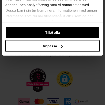
annons- och analysföretag som vi samarbetar med.
Kvinna
Man
Dessa kan i sin tur kombinera informationen med annan
information som du har tillhandahållit eller som de har
PRENUMERERA
samlat in när du har använt deras tjänster.
Tillåt alla
HANDLA TRYGGT OCH SMIDIGT
Välj det betalsätt som passar dig med Klarna. Vi på Johnells erbjuder flera
Anpassa
bekväma fraktalternativ; utlämningsställe, hemleverans och paketskåp. Du
får alltid med en fraktsedel i ditt paket för smidiga returer och byten!