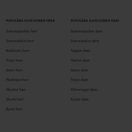
POPULÄRA KATEGORIER HERR
POPULÄRA KATEGORIER DAM
Sommarjackor herr
Sommarjackor dam
Sommarskor herr
Sommarskor dam
Badshorts herr
Toppar dam
Tröjor herr
Väskor dam
Jeans herr
Jeans dam
Pikétröjor herr
Tröjor dam
Skjortor herr
Klänningar dam
Shorts herr
Kjolar dam
Byxor herr