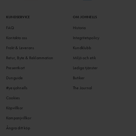
KUNDSERVICE
OM JOHNELLS
FAQ
Historia
Kontakta oss
Integritetspolicy
Frakt & Leverans
Kundklubb
Retur, Byte & Reklammation
Miljö och etik
Presentkort
Lediga tjänster
Dunguide
Butiker
#yesjohnells
The Journal
Cookies
Köpvillkor
Kampanjvillkor
Ångra ditt köp