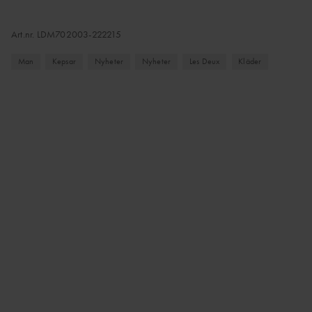
Art.nr.
LDM702003-222215
Man
Kepsar
Nyheter
Nyheter
Les Deux
Kläder