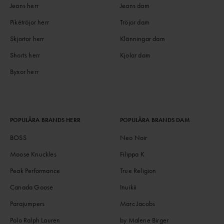
Jeans herr
Jeans dam
Pikétröjor herr
Tröjor dam
Skjortor herr
Klänningar dam
Shorts herr
Kjolar dam
Byxor herr
POPULÄRA BRANDS HERR
POPULÄRA BRANDS DAM
BOSS
Neo Noir
Moose Knuckles
Filippa K
Peak Performance
True Religion
Canada Goose
Inuikii
Parajumpers
Marc Jacobs
Polo Ralph Lauren
by Malene Birger