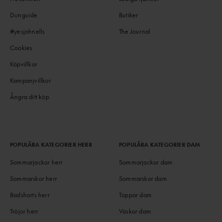
Dunguide
Butiker
#yesjohnells
The Journal
Cookies
Köpvillkor
Kampanjvillkor
Ångra ditt köp
POPULÄRA KATEGORIER HERR
POPULÄRA KATEGORIER DAM
Sommarjackor herr
Sommarjackor dam
Sommarskor herr
Sommarskor dam
Badshorts herr
Toppar dam
Tröjor herr
Väskor dam