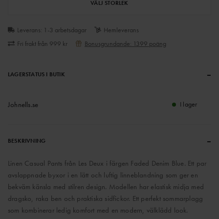
VÄLJ STORLEK
Leverans: 1-3 arbetsdagar
Hemleverans
Fri frakt från 999 kr
Bonusgrundande: 1399 poäng
–
LAGERSTATUS I BUTIK
Johnells.se
I lager
–
BESKRIVNING
Linen Casual Pants från Les Deux i färgen Faded Denim Blue. Ett par
avslappnade byxor i en lätt och luftig linneblandning som ger en
bekväm känsla med stilren design. Modellen har elastisk midja med
dragsko, raka ben och praktiska sidfickor. Ett perfekt sommarplagg
som kombinerar ledig komfort med en modern, välklädd look.