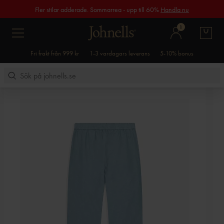
Fler stilar adderade. Sommarrea - upp till 60%
Handla nu
1
Fri frakt från 999 kr
1-3 vardagars leverans
5-10% bonus