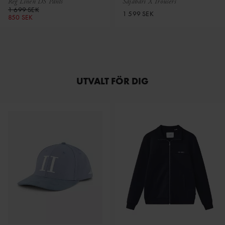
Reg Linen DS Pants
Sajabari X Trousers
1 699 SEK
1 599 SEK
850 SEK
UTVALT FÖR DIG