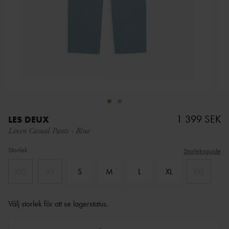
1 399 SEK
LES DEUX
Linen Casual Pants
-
Blue
Storlek
Storleksguide
XXS
XS
S
M
L
XL
XXL
Välj storlek för att se lagerstatus
.