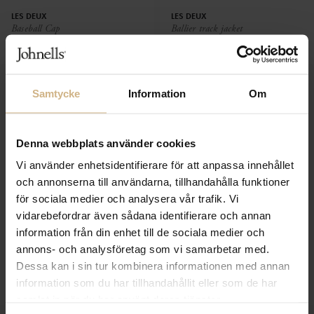
LES DEUX
LES DEUX
Baseball Cap
Ballier track jacket
599 SEK
1 099 SEK
Samtycke
Information
Om
Denna webbplats använder cookies
Vi använder enhetsidentifierare för att anpassa innehållet
och annonserna till användarna, tillhandahålla funktioner
för sociala medier och analysera vår trafik. Vi
vidarebefordrar även sådana identifierare och annan
information från din enhet till de sociala medier och
annons- och analysföretag som vi samarbetar med.
LES DEUX
LES DEUX
Dessa kan i sin tur kombinera informationen med annan
Norregard t-shirt
Waffle LS Football Jersey
information som du har tillhandahållit eller som de har
449 SEK
1 399 SEK
samlat in när du har använt deras tjänster.