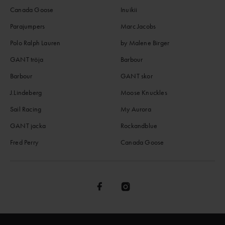
Canada Goose
Inuikii
Parajumpers
Marc Jacobs
Polo Ralph Lauren
by Malene Birger
GANT tröja
Barbour
Barbour
GANT skor
J.Lindeberg
Moose Knuckles
Sail Racing
My Aurora
GANT jacka
Rockandblue
Fred Perry
Canada Goose