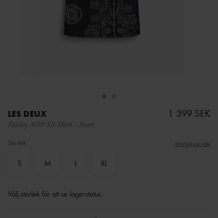
1 399 SEK
LES DEUX
Paisley AOP SS Shirt
-
Svart
Storlek
Storleksguide
S
M
L
XL
Välj storlek för att se lagerstatus
.