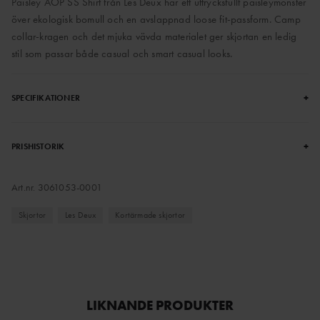
Paisley AOP SS Shirt från Les Deux har ett uttrycksfullt paisleymönster
över ekologisk bomull och en avslappnad loose fit-passform. Camp
collar-kragen och det mjuka vävda materialet ger skjortan en ledig
stil som passar både casual och smart casual looks.
+
SPECIFIKATIONER
+
PRISHISTORIK
Art.nr.
3061053-0001
Skjortor
Les Deux
Kortärmade skjortor
LIKNANDE PRODUKTER