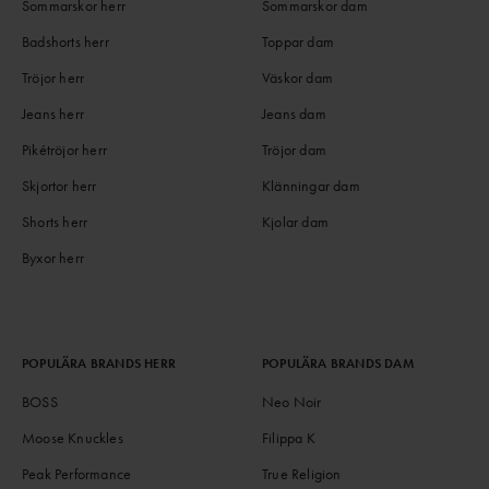
Sommarskor herr
Sommarskor dam
Badshorts herr
Toppar dam
Tröjor herr
Väskor dam
Jeans herr
Jeans dam
Pikétröjor herr
Tröjor dam
Skjortor herr
Klänningar dam
Shorts herr
Kjolar dam
Byxor herr
POPULÄRA BRANDS HERR
POPULÄRA BRANDS DAM
BOSS
Neo Noir
Moose Knuckles
Filippa K
Peak Performance
True Religion