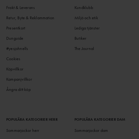
Frakt & Leverans
Kundklubb
Retur, Byte & Reklammation
Miljö och etik
Presentkort
Lediga tjänster
Dunguide
Butiker
#yesjohnells
The Journal
Cookies
Köpvillkor
Kampanjvillkor
Ångra ditt köp
POPULÄRA KATEGORIER HERR
POPULÄRA KATEGORIER DAM
Sommarjackor herr
Sommarjackor dam