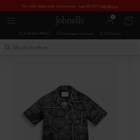
Fler stilar adderade. Sommarrea - upp till 60%
Handla nu
1
Fri frakt från 999 kr
1-3 vardagars leverans
5-10% bonus