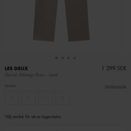
1 299 SEK
LES DEUX
Patrick Mélange Pants
-
Sand
Storlek
Storleksguide
S
M
L
XL
Välj storlek för att se lagerstatus
.