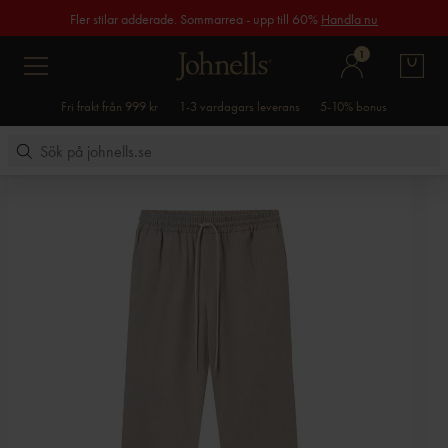
Fler stilar adderade. Sommarrea - upp till 60%
Handla nu
1
Fri frakt från 999 kr
1-3 vardagars leverans
5-10% bonus