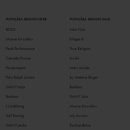
POPULÄRA BRANDS HERR
POPULÄRA BRANDS DAM
BOSS
Neo Noir
Moose Knuckles
Filippa K
Peak Performance
True Religion
Canada Goose
Inuikii
Parajumpers
Marc Jacobs
Polo Ralph Lauren
by Malene Birger
GANT tröja
Barbour
Barbour
GANT skor
J.Lindeberg
Moose Knuckles
Sail Racing
My Aurora
GANT jacka
Rockandblue