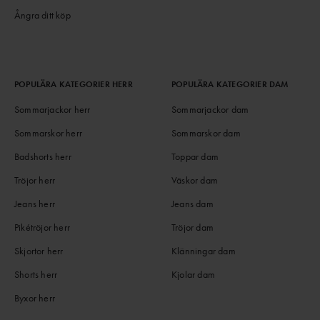
Ångra ditt köp
POPULÄRA KATEGORIER HERR
POPULÄRA KATEGORIER DAM
Sommarjackor herr
Sommarjackor dam
Sommarskor herr
Sommarskor dam
Badshorts herr
Toppar dam
Tröjor herr
Väskor dam
Jeans herr
Jeans dam
Pikétröjor herr
Tröjor dam
Skjortor herr
Klänningar dam
Shorts herr
Kjolar dam
Byxor herr