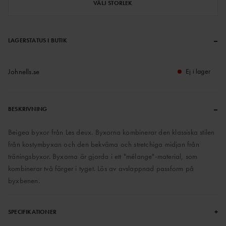
VÄLJ STORLEK
–
LAGERSTATUS I BUTIK
Johnells.se
Ej i lager
–
BESKRIVNING
Beigea byxor från Les deux. Byxorna kombinerar den klassiska stilen
från kostymbyxan och den bekväma och stretchiga midjan från
träningsbyxor. Byxorna är gjorda i ett "mélange"-material, som
kombinerar två färger i tyget. Lös av avslappnad passform på
byxbenen.
+
SPECIFIKATIONER