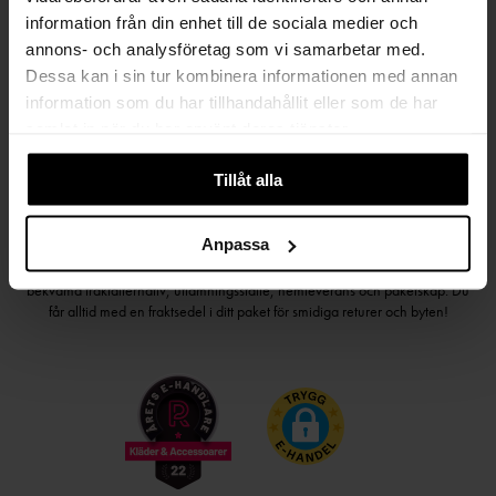
Håll dig uppdaterad
information från din enhet till de sociala medier och
PRENUMERERA PÅ VÅRT NYHETSBREV
annons- och analysföretag som vi samarbetar med.
Dessa kan i sin tur kombinera informationen med annan
Kvinna
Man
information som du har tillhandahållit eller som de har
samlat in när du har använt deras tjänster.
PRENUMERERA
Tillåt alla
HANDLA TRYGGT OCH SMIDIGT
Anpassa
Välj det betalsätt som passar dig med Klarna. Vi på Johnells erbjuder flera
bekväma fraktalternativ; utlämningsställe, hemleverans och paketskåp. Du
får alltid med en fraktsedel i ditt paket för smidiga returer och byten!