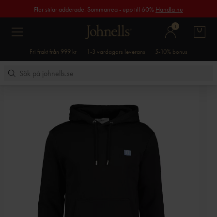
Fler stilar adderade. Sommarrea - upp till 60%
Handla nu
1
Fri frakt från 999 kr
1-3 vardagars leverans
5-10% bonus