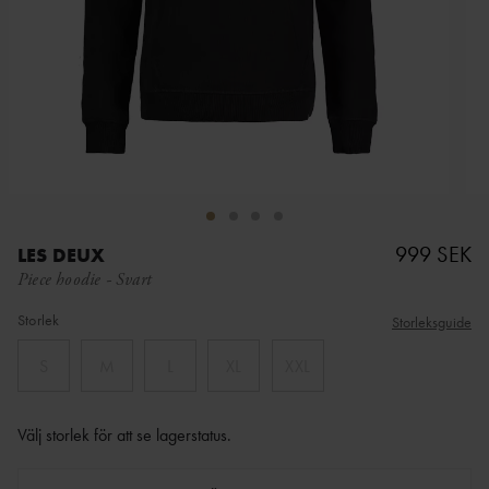
999 SEK
LES DEUX
Piece hoodie
-
Svart
Storlek
Storleksguide
S
M
L
XL
XXL
Välj storlek för att se lagerstatus
.