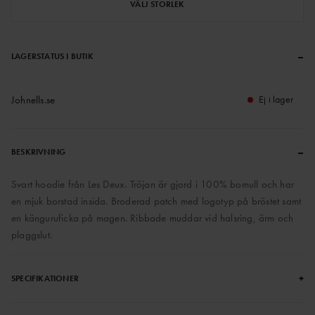
VÄLJ STORLEK
–
LAGERSTATUS I BUTIK
Johnells.se
Ej i lager
–
BESKRIVNING
Svart hoodie från Les Deux. Tröjan är gjord i 100% bomull och har
en mjuk borstad insida. Broderad patch med logotyp på bröstet samt
en känguruficka på magen. Ribbade muddar vid halsring, ärm och
plaggslut.
+
SPECIFIKATIONER