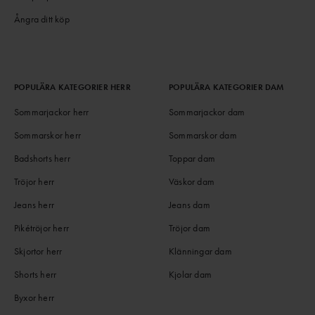
Ångra ditt köp
POPULÄRA KATEGORIER HERR
POPULÄRA KATEGORIER DAM
Sommarjackor herr
Sommarjackor dam
Sommarskor herr
Sommarskor dam
Badshorts herr
Toppar dam
Tröjor herr
Väskor dam
Jeans herr
Jeans dam
Pikétröjor herr
Tröjor dam
Skjortor herr
Klänningar dam
Shorts herr
Kjolar dam
Byxor herr