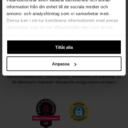
Håll dig uppdaterad
information från din enhet till de sociala medier och
PRENUMERERA PÅ VÅRT NYHETSBREV
annons- och analysföretag som vi samarbetar med.
Dessa kan i sin tur kombinera informationen med annan
Kvinna
Man
information som du har tillhandahållit eller som de har
samlat in när du har använt deras tjänster.
PRENUMERERA
Tillåt alla
Anpassa
HANDLA TRYGGT OCH SMIDIGT
Välj det betalsätt som passar dig med Klarna. Vi på Johnells erbjuder flera
bekväma fraktalternativ; utlämningsställe, hemleverans och paketskåp. Du
får alltid med en fraktsedel i ditt paket för smidiga returer och byten!