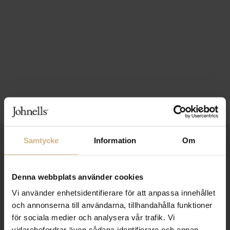
Samtycke
Information
Om
1-3 VARDAGARS LEVERANS
FRI FRAKT FRÅN 999 KR
Denna webbplats använder cookies
SAMLA BONUS I KUNDKLUBBEN
Vi använder enhetsidentifierare för att anpassa innehållet
och annonserna till användarna, tillhandahålla funktioner
för sociala medier och analysera vår trafik. Vi
vidarebefordrar även sådana identifierare och annan