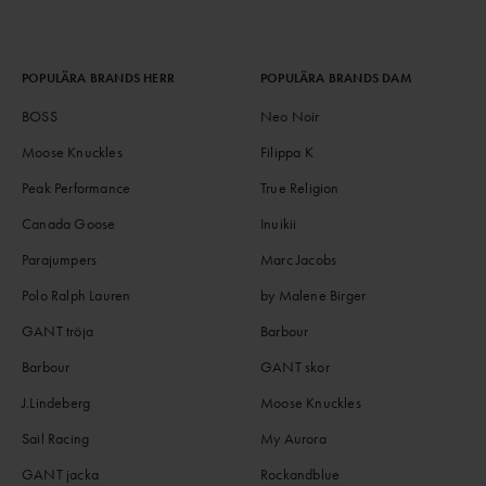
POPULÄRA BRANDS HERR
POPULÄRA BRANDS DAM
BOSS
Neo Noir
Moose Knuckles
Filippa K
Peak Performance
True Religion
Canada Goose
Inuikii
Parajumpers
Marc Jacobs
Polo Ralph Lauren
by Malene Birger
GANT tröja
Barbour
Barbour
GANT skor
J.Lindeberg
Moose Knuckles
Sail Racing
My Aurora
GANT jacka
Rockandblue