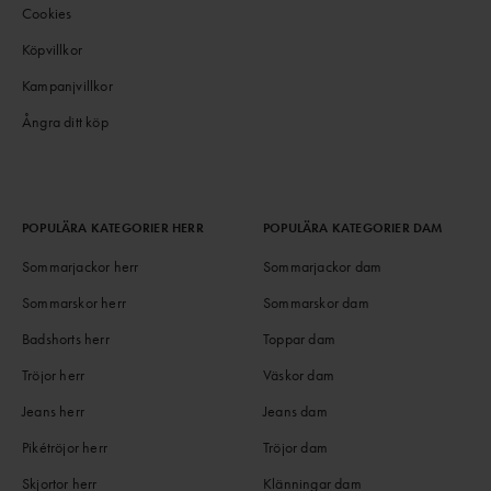
Cookies
Köpvillkor
Kampanjvillkor
Ångra ditt köp
POPULÄRA KATEGORIER HERR
POPULÄRA KATEGORIER DAM
Sommarjackor herr
Sommarjackor dam
Sommarskor herr
Sommarskor dam
Badshorts herr
Toppar dam
Tröjor herr
Väskor dam
Jeans herr
Jeans dam
Pikétröjor herr
Tröjor dam
Skjortor herr
Klänningar dam