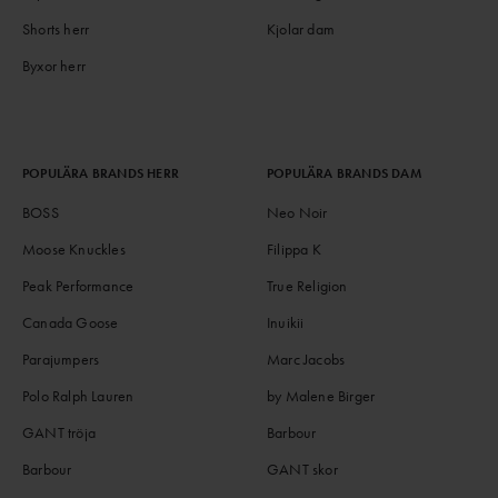
Shorts herr
Kjolar dam
Byxor herr
POPULÄRA BRANDS HERR
POPULÄRA BRANDS DAM
BOSS
Neo Noir
Moose Knuckles
Filippa K
Peak Performance
True Religion
Canada Goose
Inuikii
Parajumpers
Marc Jacobs
Polo Ralph Lauren
by Malene Birger
GANT tröja
Barbour
Barbour
GANT skor