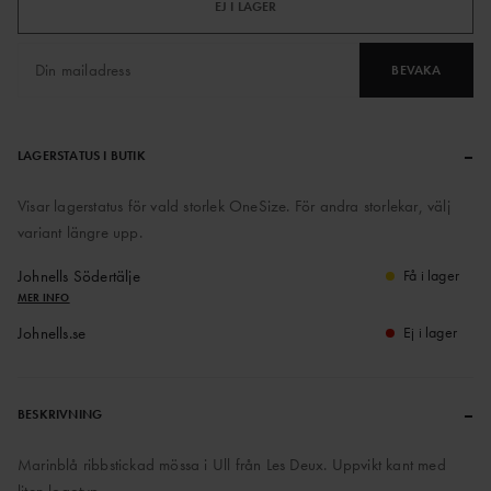
EJ I LAGER
BEVAKA
–
LAGERSTATUS I BUTIK
Visar lagerstatus för vald storlek OneSize. För andra storlekar, välj
variant längre upp.
Johnells Södertälje
Få i lager
MER INFO
Johnells.se
Ej i lager
–
BESKRIVNING
Marinblå ribbstickad mössa i Ull från Les Deux. Uppvikt kant med