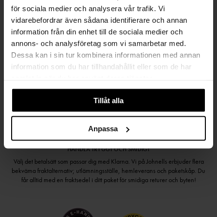
för sociala medier och analysera vår trafik. Vi
vidarebefordrar även sådana identifierare och annan
information från din enhet till de sociala medier och
annons- och analysföretag som vi samarbetar med.
Håll dig uppdaterad
Dessa kan i sin tur kombinera informationen med annan
PRENUMERERA PÅ VÅRT NYHETSBREV
information som du har tillhandahållit eller som de har
samlat in när du har använt deras tjänster.
Kvinna
Man
Tillåt alla
PRENUMERERA
Anpassa
HANDLA TRYGGT OCH SMIDIGT
Välj det betalsätt som passar dig med Klarna. Vi på Johnells erbjuder flera
bekväma fraktalternativ; utlämningsställe, hemleverans och paketskåp. Du
får alltid med en fraktsedel i ditt paket för smidiga returer och byten!