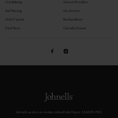
J.Lindeberg
Moose Knuckles
Sail Racing
My Aurora
GANT jacka
Rockandblue
Fred Perry
Canada Goose
Johnells.se drivs av Anders Johnell AB Org nr. 556029-7813