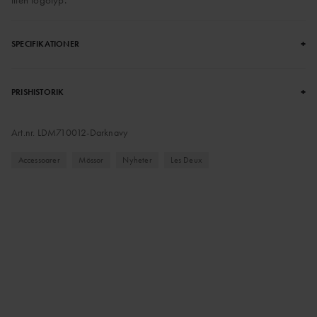
liten logotyp.
+
SPECIFIKATIONER
+
PRISHISTORIK
Art.nr.
LDM710012-Darknavy
Accessoarer
Mössor
Nyheter
Les Deux