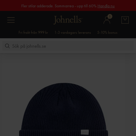
Fler stilar adderade. Sommarrea - upp till 60%
Handla nu
1
Fri frakt från 999 kr
1-3 vardagars leverans
5-10% bonus