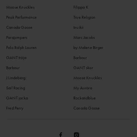
Moose Knuckles
Filippa K
Peak Performance
True Religion
Canada Goose
Inuikii
Parajumpers
Marc Jacobs
Polo Ralph Lauren
by Malene Birger
GANT tröja
Barbour
Barbour
GANT skor
J.Lindeberg
Moose Knuckles
Sail Racing
My Aurora
GANT jacka
Rockandblue
Fred Perry
Canada Goose