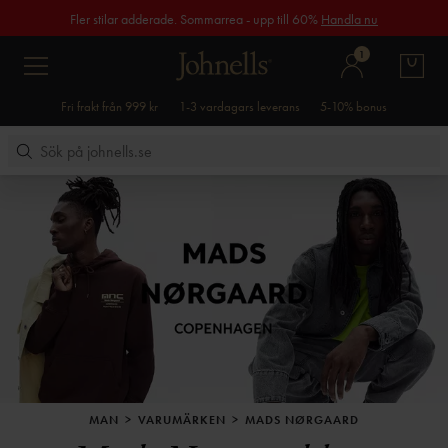
Fler stilar adderade. Sommarrea - upp till 60%
Handla nu
1
Fri frakt från 999 kr
1-3 vardagars leverans
5-10% bonus
MAN
VARUMÄRKEN
MADS NØRGAARD