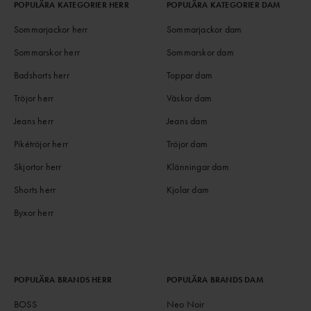
POPULÄRA KATEGORIER HERR
POPULÄRA KATEGORIER DAM
Sommarjackor herr
Sommarjackor dam
Sommarskor herr
Sommarskor dam
Badshorts herr
Toppar dam
Tröjor herr
Väskor dam
Jeans herr
Jeans dam
Pikétröjor herr
Tröjor dam
Skjortor herr
Klänningar dam
Shorts herr
Kjolar dam
Byxor herr
POPULÄRA BRANDS HERR
POPULÄRA BRANDS DAM
BOSS
Neo Noir