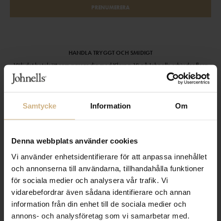
PRENUMERERA
HANDLA TRYGGT OCH SMIDIGT
Välj det betalsätt som passar dig med Klarna. Vi på Johnells erbjuder flera
bekväma fraktalternativ; utlämningsställe, hemleverans och paketskåp. Du
får alltid med en fraktsedel i ditt paket för smidiga returer och byten!
Samtycke
Information
Om
Denna webbplats använder cookies
Vi använder enhetsidentifierare för att anpassa innehållet
och annonserna till användarna, tillhandahålla funktioner
för sociala medier och analysera vår trafik. Vi
vidarebefordrar även sådana identifierare och annan
information från din enhet till de sociala medier och
annons- och analysföretag som vi samarbetar med.
KUNDSERVICE
OM JOHNELLS