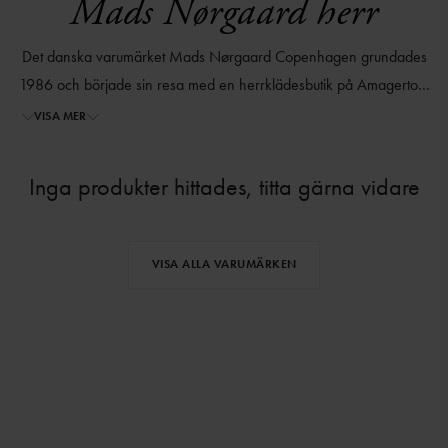
Mads Nørgaard herr
Det danska varumärket Mads Nørgaard Copenhagen grundades
1986 och började sin resa med en herrklädesbutik på Amagertorv
i Köpenhamn. Mads Nørgaard Copenhagen tror på starka
VISA MER
modeprodukter som inte ständigt förändras och byts ut.
Inga produkter hittades, titta gärna vidare
VISA ALLA VARUMÄRKEN
⌄
⌄
VISA MER