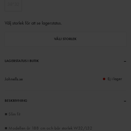
38"32
Välj storlek för att se lagerstatus
.
VÄLJ STORLEK
–
LAGERSTATUS I BUTIK
Johnells.se
Ej i lager
–
BESKRIVNING
■ Slim fit
■ Modellen är 188 cm och bär storlek W32/L32