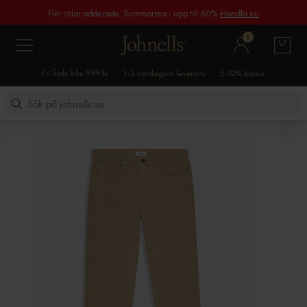
Fler stilar adderade. Sommarrea - upp till 60%
Handla nu
1
Fri frakt från 999 kr
1-3 vardagars leverans
5-10% bonus