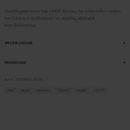
Khakifärgade byxor från NN07. Byxorna har bälteshällor i midjan,
fem fickor och är tillverkade i en stretchig, ekologisk
bomullsblandning.
+
SPECIFIKATIONER
+
PRISHISTORIK
Art.nr.
3083853-3054
Man
Byxor
Nyheter
Nyheter
Kläder
NN 07