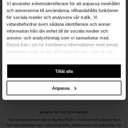
Vi använder enhetsidentifierare för att anpassa innehållet
och annonserna till användarna, tillhandahålla funktioner
FRI FRAKT FRÅN 999 KR
för sociala medier och analysera vår trafik. Vi
SAMLA BONUS I KUNDKLUBBEN
vidarebefordrar även sådana identifierare och annan
information från din enhet till de sociala medier och
annons- och analysföretag som vi samarbetar med.
Dessa kan i sin tur kombinera informationen med annan
Håll dig uppdaterad
information som du har tillhandahållit eller som de har
samlat in när du har använt deras tjänster.
PRENUMERERA PÅ VÅRT NYHETSBREV
Tillåt alla
Kvinna
Man
PRENUMERERA
Anpassa
HANDLA TRYGGT OCH SMIDIGT
Välj det betalsätt som passar dig med Klarna. Vi på Johnells erbjuder flera
bekväma fraktalternativ; utlämningsställe, hemleverans och paketskåp. Du