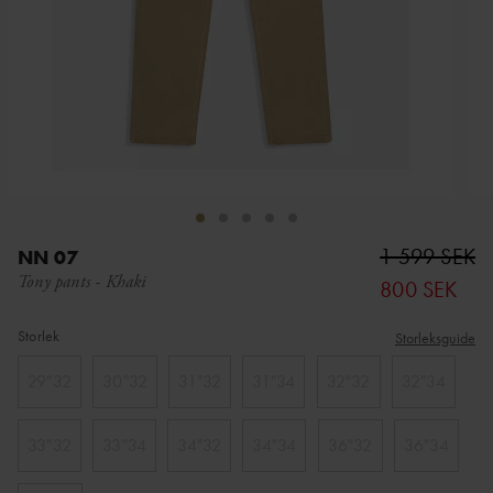
1 599 SEK
NN 07
Tony pants
-
Khaki
800 SEK
Storlek
Storleksguide
29"32
30"32
31"32
31"34
32"32
32"34
33"32
33"34
34"32
34"34
36"32
36"34