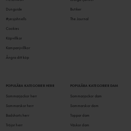
Dunguide
Butiker
#yesjohnells
The Journal
Cookies
Köpvillkor
Kampanjvillkor
Ångra ditt köp
POPULÄRA KATEGORIER HERR
POPULÄRA KATEGORIER DAM
Sommarjackor herr
Sommarjackor dam
Sommarskor herr
Sommarskor dam
Badshorts herr
Toppar dam
Tröjor herr
Väskor dam