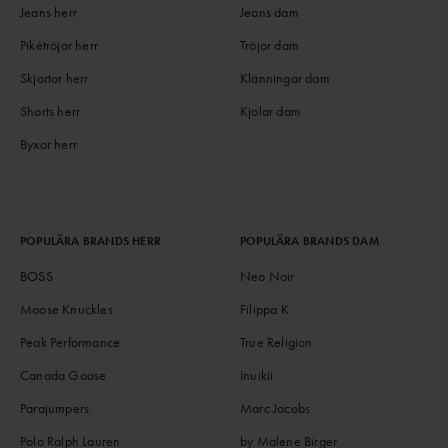
Jeans herr
Jeans dam
Pikétröjor herr
Tröjor dam
Skjortor herr
Klänningar dam
Shorts herr
Kjolar dam
Byxor herr
POPULÄRA BRANDS HERR
POPULÄRA BRANDS DAM
BOSS
Neo Noir
Moose Knuckles
Filippa K
Peak Performance
True Religion
Canada Goose
Inuikii
Parajumpers
Marc Jacobs
Polo Ralph Lauren
by Malene Birger