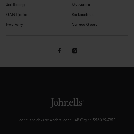
Sail Racing
My Aurora
GANT jacka
Rockandblue
Fred Perry
Canada Goose
Johnells.se drivs av Anders Johnell AB Org nr. 556029-7813