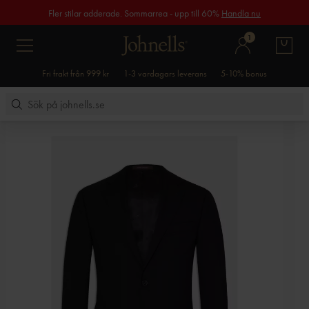
Fler stilar adderade. Sommarrea - upp till 60%
Handla nu
1
Fri frakt från 999 kr
1-3 vardagars leverans
5-10% bonus