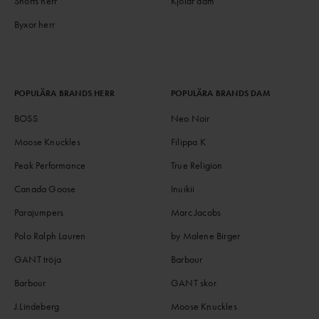
Shorts herr
Kjolar dam
Byxor herr
POPULÄRA BRANDS HERR
POPULÄRA BRANDS DAM
BOSS
Neo Noir
Moose Knuckles
Filippa K
Peak Performance
True Religion
Canada Goose
Inuikii
Parajumpers
Marc Jacobs
Polo Ralph Lauren
by Malene Birger
GANT tröja
Barbour
Barbour
GANT skor
J.Lindeberg
Moose Knuckles