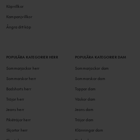
Köpvillkor
Kampanjvillkor
Ångra ditt köp
POPULÄRA KATEGORIER HERR
POPULÄRA KATEGORIER DAM
Sommarjackor herr
Sommarjackor dam
Sommarskor herr
Sommarskor dam
Badshorts herr
Toppar dam
Tröjor herr
Väskor dam
Jeans herr
Jeans dam
Pikétröjor herr
Tröjor dam
Skjortor herr
Klänningar dam