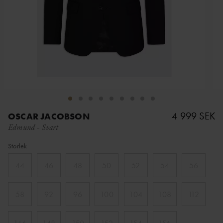
4 999 SEK
OSCAR JACOBSON
Edmund
-
Svart
Storlek
44
46
48
50
52
54
56
58
92
96
100
104
108
112