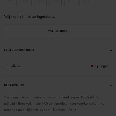
146
148
150
152
154
156
Välj storlek för att se lagerstatus
.
VÄLJ STORLEK
–
LAGERSTATUS I BUTIK
Johnells.se
Ej i lager
–
BESKRIVNING
Vår slimmade och formella kavaj i italiensk super 120’s ull. Nu
påfylld i flera val. Ingår i Oscar Jacobsons signaturkollektion. Kan
matchas med följande byxor: - Damien - Denz