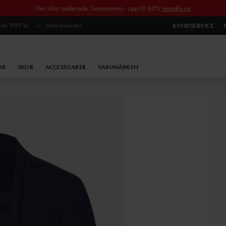
Fler stilar adderade. Sommarrea - upp till 60%
Handla nu
 från 999 kr
Hemleverans
KUNDSERVICE
OR
SKOR
ACCESSOARER
VARUMÄRKEN