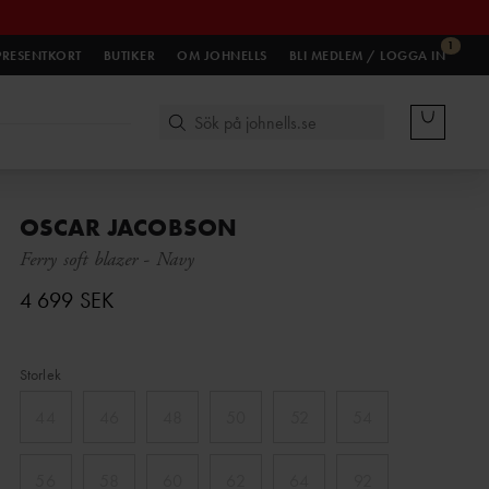
1
PRESENTKORT
BUTIKER
OM JOHNELLS
BLI MEDLEM / LOGGA IN
OSCAR JACOBSON
Ferry soft blazer
-
Navy
4 699 SEK
Storlek
44
46
48
50
52
54
56
58
60
62
64
92