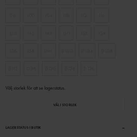
96
100
104
108
112
116
120
146
148
150
152
154
156
158
D96
D100
D104
D108
D112
D116
D120
D124
D128
Välj storlek för att se lagerstatus
.
VÄLJ STORLEK
–
LAGERSTATUS I BUTIK