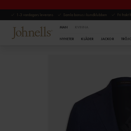
1-3 vardagars leverans
Samla bonus i kundklubben
Fri frakt
MAN
KVINNA
NYHETER
KLÄDER
JACKOR
TRÖJ