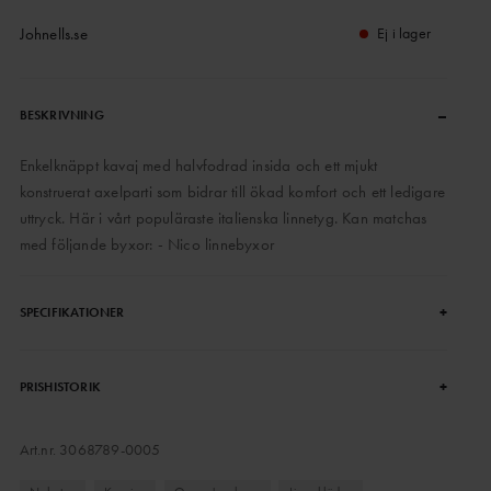
Johnells.se
Ej i lager
–
BESKRIVNING
Enkelknäppt kavaj med halvfodrad insida och ett mjukt
konstruerat axelparti som bidrar till ökad komfort och ett ledigare
uttryck. Här i vårt populäraste italienska linnetyg. Kan matchas
med följande byxor: - Nico linnebyxor
+
SPECIFIKATIONER
+
PRISHISTORIK
Art.nr.
3068789-0005