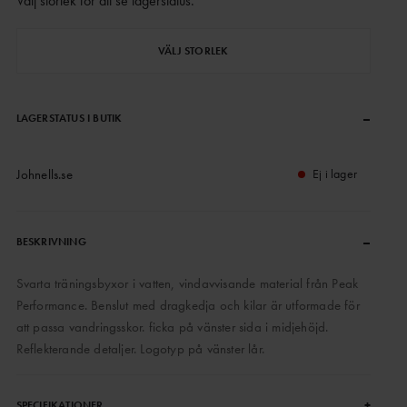
Välj storlek för att se lagerstatus
.
VÄLJ STORLEK
–
LAGERSTATUS I BUTIK
Johnells.se
Ej i lager
–
BESKRIVNING
Svarta träningsbyxor i vatten, vindavvisande material från Peak
Performance. Benslut med dragkedja och kilar är utformade för
att passa vandringsskor. ficka på vänster sida i midjehöjd.
Reflekterande detaljer. Logotyp på vänster lår.
+
SPECIFIKATIONER