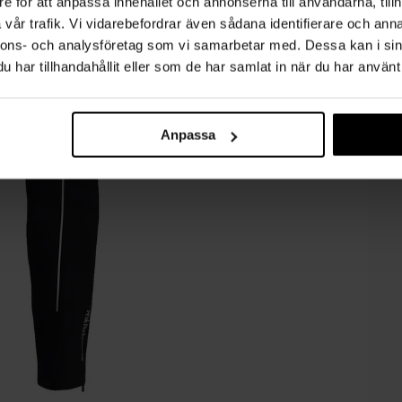
e för att anpassa innehållet och annonserna till användarna, tillh
vår trafik. Vi vidarebefordrar även sådana identifierare och anna
nnons- och analysföretag som vi samarbetar med. Dessa kan i sin
har tillhandahållit eller som de har samlat in när du har använt 
Anpassa