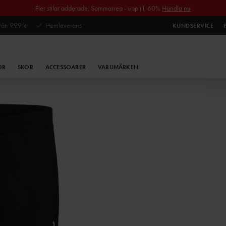
Fler stilar adderade. Sommarrea - upp till 60%
Handla nu
 från 999 kr
Hemleverans
KUNDSERVICE
OR
SKOR
ACCESSOARER
VARUMÄRKEN