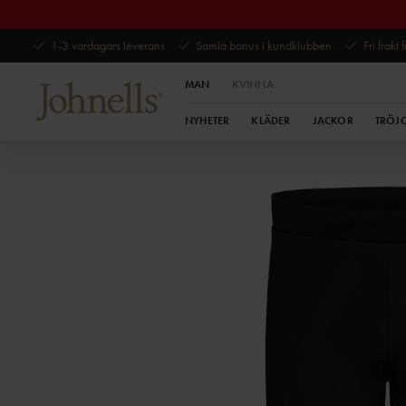
1-3 vardagars leverans
Samla bonus i kundklubben
Fri frakt
MAN
KVINNA
NYHETER
KLÄDER
JACKOR
TRÖJ