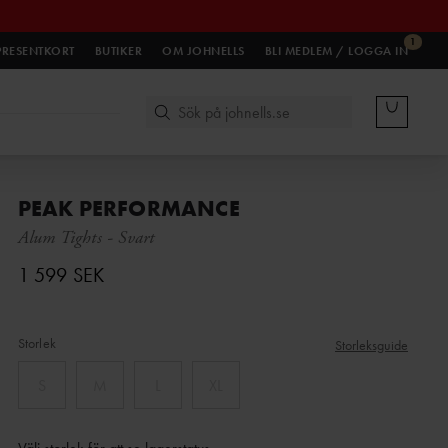
1
PRESENTKORT
BUTIKER
OM JOHNELLS
BLI MEDLEM / LOGGA IN
PEAK PERFORMANCE
Alum Tights
-
Svart
1 599 SEK
Storlek
Storleksguide
S
M
L
XL