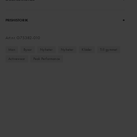
+
PRISHISTORIK
Art.nr.
G75382-010
Man
Byxor
Nyheter
Nyheter
Kläder
Till gymmet
Activewear
Peak Performance