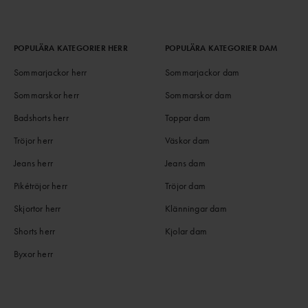
POPULÄRA KATEGORIER HERR
POPULÄRA KATEGORIER DAM
Sommarjackor herr
Sommarjackor dam
Sommarskor herr
Sommarskor dam
Badshorts herr
Toppar dam
Tröjor herr
Väskor dam
Jeans herr
Jeans dam
Pikétröjor herr
Tröjor dam
Skjortor herr
Klänningar dam
Shorts herr
Kjolar dam
Byxor herr