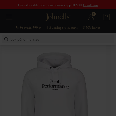
Fler stilar adderade. Sommarrea - upp till 60%
Handla nu
1
Fri frakt från 999 kr
1-3 vardagars leverans
5-10% bonus