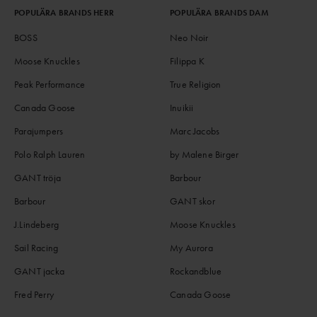
POPULÄRA BRANDS HERR
POPULÄRA BRANDS DAM
BOSS
Neo Noir
Moose Knuckles
Filippa K
Peak Performance
True Religion
Canada Goose
Inuikii
Parajumpers
Marc Jacobs
Polo Ralph Lauren
by Malene Birger
GANT tröja
Barbour
Barbour
GANT skor
J.Lindeberg
Moose Knuckles
Sail Racing
My Aurora
GANT jacka
Rockandblue
Fred Perry
Canada Goose