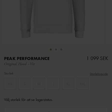
1 099 SEK
PEAK PERFORMANCE
Original Hood
-
Vit
Storlek
Storleksguide
XS
S
M
L
XL
XXL
Välj storlek för att se lagerstatus
.