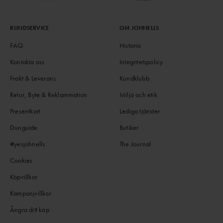
KUNDSERVICE
OM JOHNELLS
FAQ
Historia
Kontakta oss
Integritetspolicy
Frakt & Leverans
Kundklubb
Retur, Byte & Reklammation
Miljö och etik
Presentkort
Lediga tjänster
Dunguide
Butiker
#yesjohnells
The Journal
Cookies
Köpvillkor
Kampanjvillkor
Ångra ditt köp