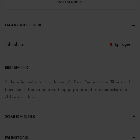
VÄLJ STORLEK
–
LAGERSTATUS I BUTIK
Johnells.se
Ej i lager
–
BESKRIVNING
Vit hoodie med snörning i luvan från Peak Performance. Tillverkad i
bomullsmix, har en broderad logga på bröstet, känguruficka och
ribbade muddar.
+
SPECIFIKATIONER
+
PRISHISTORIK