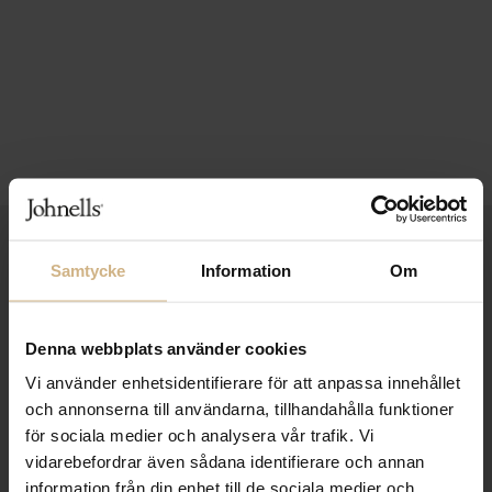
1-3 VARDAGARS LEVERANS
Samtycke
Information
Om
FRI FRAKT FRÅN 999 KR
SAMLA BONUS I KUNDKLUBBEN
Denna webbplats använder cookies
Vi använder enhetsidentifierare för att anpassa innehållet
och annonserna till användarna, tillhandahålla funktioner
för sociala medier och analysera vår trafik. Vi
Håll dig uppdaterad
vidarebefordrar även sådana identifierare och annan
PRENUMERERA PÅ VÅRT NYHETSBREV
information från din enhet till de sociala medier och