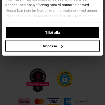
annons- och analysföretag som vi samarbetar med.
Kvinna
Man
Dessa kan i sin tur kombinera informationen med annan
information som du har tillhandahållit eller som de har
PRENUMERERA
samlat in när du har använt deras tjänster.
Tillåt alla
HANDLA TRYGGT OCH SMIDIGT
Välj det betalsätt som passar dig med Klarna. Vi på Johnells erbjuder flera
Anpassa
bekväma fraktalternativ; utlämningsställe, hemleverans och paketskåp. Du
får alltid med en fraktsedel i ditt paket för smidiga returer och byten!