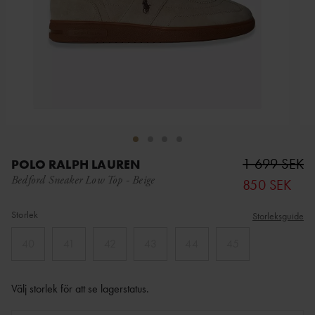
1 699 SEK
POLO RALPH LAUREN
Bedford Sneaker Low Top
-
Beige
850 SEK
Storlek
Storleksguide
40
41
42
43
44
45
Välj storlek för att se lagerstatus
.