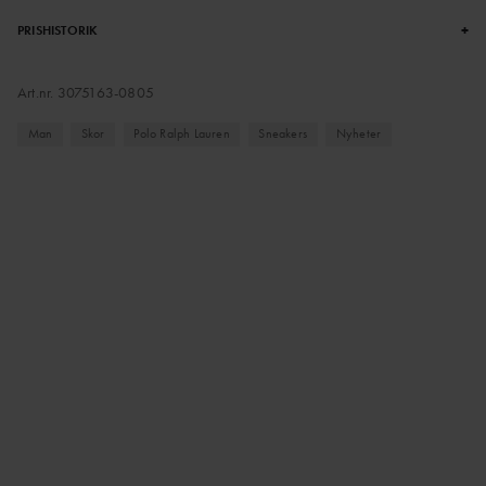
+
PRISHISTORIK
Art.nr.
3075163-0805
Man
Skor
Polo Ralph Lauren
Sneakers
Nyheter