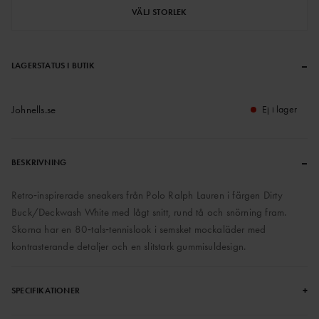
VÄLJ STORLEK
–
LAGERSTATUS I BUTIK
Johnells.se
Ej i lager
–
BESKRIVNING
Retro‑inspirerade sneakers från Polo Ralph Lauren i färgen Dirty
Buck/Deckwash White med lågt snitt, rund tå och snörning fram.
Skorna har en 80‑tals‑tennislook i semsket mockaläder med
kontrasterande detaljer och en slitstark gummisuldesign.
+
SPECIFIKATIONER