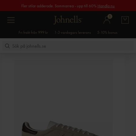
Fler stilar adderade. Sommarrea - upp till 60%
Handla nu
1
Fri frakt från 999 kr
1-3 vardagars leverans
5-10% bonus