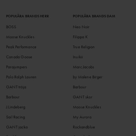
POPULÄRA BRANDS HERR
POPULÄRA BRANDS DAM
BOSS
Neo Noir
Moose Knuckles
Filippa K
Peak Performance
True Religion
Canada Goose
Inuikii
Parajumpers
Marc Jacobs
Polo Ralph Lauren
by Malene Birger
GANT tröja
Barbour
Barbour
GANT skor
J.Lindeberg
Moose Knuckles
Sail Racing
My Aurora
GANT jacka
Rockandblue