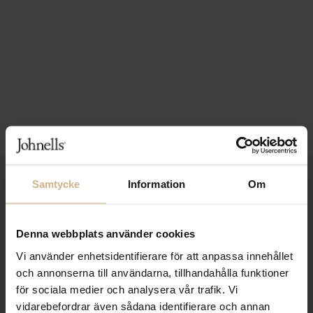
1-3 VARDAGARS LEVERANS
Samtycke
Information
Om
FRI FRAKT FRÅN 999 KR
Denna webbplats använder cookies
SAMLA BONUS I KUNDKLUBBEN
Vi använder enhetsidentifierare för att anpassa innehållet
och annonserna till användarna, tillhandahålla funktioner
för sociala medier och analysera vår trafik. Vi
vidarebefordrar även sådana identifierare och annan
Håll dig uppdaterad