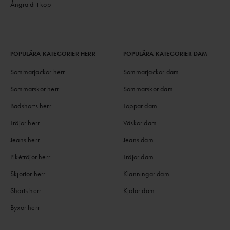
Ångra ditt köp
POPULÄRA KATEGORIER HERR
POPULÄRA KATEGORIER DAM
Sommarjackor herr
Sommarjackor dam
Sommarskor herr
Sommarskor dam
Badshorts herr
Toppar dam
Tröjor herr
Väskor dam
Jeans herr
Jeans dam
Pikétröjor herr
Tröjor dam
Skjortor herr
Klänningar dam
Shorts herr
Kjolar dam
Byxor herr