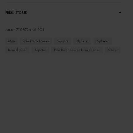
+
PRISHISTORIK
Art.nr.
710873446-001
Man
Polo Ralph Lauren
Skjortor
Nyheter
Nyheter
Linneskjortor
Skjortor
Polo Ralph Lauren Linneskjortor
Kläder