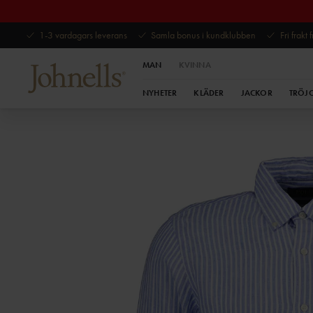
1-3 vardagars leverans
Samla bonus i kundklubben
Fri frakt
MAN
KVINNA
NYHETER
KLÄDER
JACKOR
TRÖJ