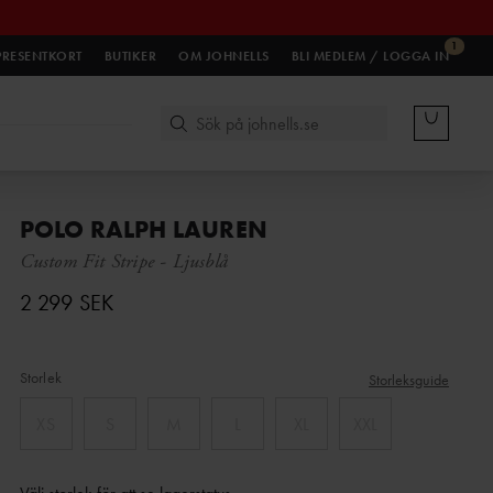
1
PRESENTKORT
BUTIKER
OM JOHNELLS
BLI MEDLEM / LOGGA IN
POLO RALPH LAUREN
Custom Fit Stripe
-
Ljusblå
2 299 SEK
Storlek
Storleksguide
XS
S
M
L
XL
XXL