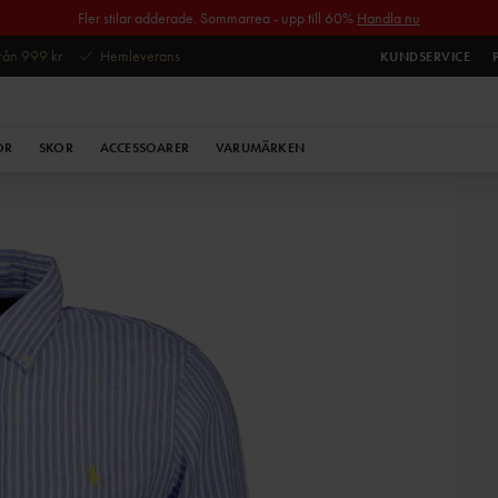
Fler stilar adderade. Sommarrea - upp till 60%
Handla nu
 från 999 kr
Hemleverans
KUNDSERVICE
OR
SKOR
ACCESSOARER
VARUMÄRKEN