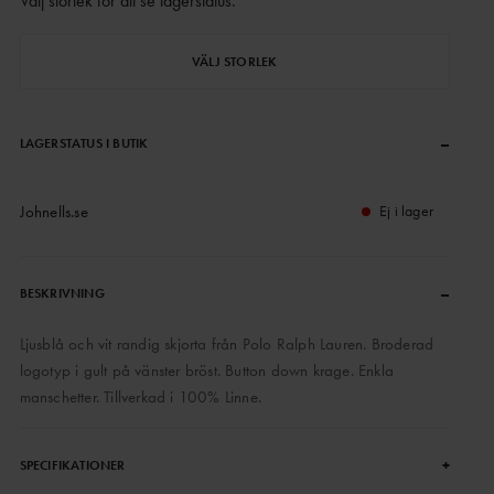
Välj storlek för att se lagerstatus
.
VÄLJ STORLEK
–
LAGERSTATUS I BUTIK
Johnells.se
Ej i lager
–
BESKRIVNING
Ljusblå och vit randig skjorta från Polo Ralph Lauren. Broderad
logotyp i gult på vänster bröst. Button down krage. Enkla
manschetter. Tillverkad i 100% Linne.
+
SPECIFIKATIONER