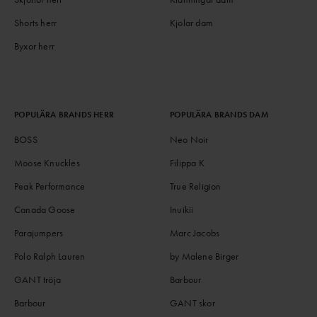
Shorts herr
Kjolar dam
Byxor herr
POPULÄRA BRANDS HERR
POPULÄRA BRANDS DAM
BOSS
Neo Noir
Moose Knuckles
Filippa K
Peak Performance
True Religion
Canada Goose
Inuikii
Parajumpers
Marc Jacobs
Polo Ralph Lauren
by Malene Birger
GANT tröja
Barbour
Barbour
GANT skor