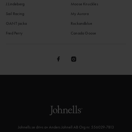
J.Lindeberg
Moose Knuckles
Sail Racing
My Aurora
GANT jacka
Rockandblue
Fred Perry
Canada Goose
Johnells.se drivs av Anders Johnell AB Org nr. 556029-7813