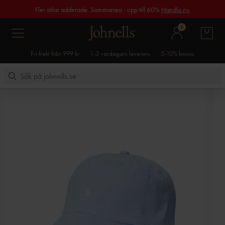
Fler stilar adderade. Sommarrea - upp till 60%
Handla nu
1
Fri frakt från 999 kr
1-3 vardagars leverans
5-10% bonus