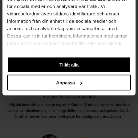
för sociala medier och analysera vår trafik. Vi
vidarebefordrar även sådana identifierare och annan
information från din enhet till de sociala medier och
annons- och analysföretag som vi samarbetar med.
Håll dig uppdaterad
Dessa kan i sin tur kombinera informationen med annan
PRENUMERERA PÅ VÅRT NYHETSBREV
information som du har tillhandahållit eller som de har
samlat in när du har använt deras tjänster.
Kvinna
Man
Tillåt alla
PRENUMERERA
Anpassa
HANDLA TRYGGT OCH SMIDIGT
Välj det betalsätt som passar dig med Klarna. Vi på Johnells erbjuder flera
bekväma fraktalternativ; utlämningsställe, hemleverans och paketskåp. Du
får alltid med en fraktsedel i ditt paket för smidiga returer och byten!