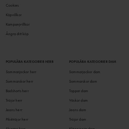
Cookies
Köpvillkor
Kampanjvillkor
Ångra ditt köp
POPULÄRA KATEGORIER HERR
POPULÄRA KATEGORIER DAM
Sommarjackor herr
Sommarjackor dam
Sommarskor herr
Sommarskor dam
Badshorts herr
Toppar dam
Tröjor herr
Väskor dam
Jeans herr
Jeans dam
Pikétröjor herr
Tröjor dam
Skjortor herr
Klänningar dam