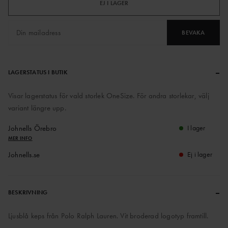
EJ I LAGER
BEVAKA
–
LAGERSTATUS I BUTIK
Visar lagerstatus för vald storlek OneSize. För andra storlekar, välj
variant längre upp.
Johnells Örebro
I lager
MER INFO
Johnells.se
Ej i lager
–
BESKRIVNING
Ljusblå keps från Polo Ralph Lauren. Vit broderad logotyp framtill.