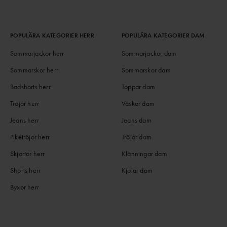
POPULÄRA KATEGORIER HERR
POPULÄRA KATEGORIER DAM
Sommarjackor herr
Sommarjackor dam
Sommarskor herr
Sommarskor dam
Badshorts herr
Toppar dam
Tröjor herr
Väskor dam
Jeans herr
Jeans dam
Pikétröjor herr
Tröjor dam
Skjortor herr
Klänningar dam
Shorts herr
Kjolar dam
Byxor herr