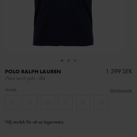
1 599 SEK
POLO RALPH LAUREN
Pima mesh polo
-
Blå
Storlek
Storleksguide
XS
S
M
L
XL
XXL
Välj storlek för att se lagerstatus
.