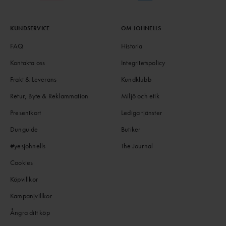
KUNDSERVICE
OM JOHNELLS
FAQ
Historia
Kontakta oss
Integritetspolicy
Frakt & Leverans
Kundklubb
Retur, Byte & Reklammation
Miljö och etik
Presentkort
Lediga tjänster
Dunguide
Butiker
#yesjohnells
The Journal
Cookies
Köpvillkor
Kampanjvillkor
Ångra ditt köp