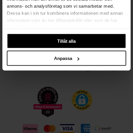
annons- och analysföretag som vi samarbetar med.
Kvinna
Man
Dessa kan i sin tur kombinera informationen med annan
information som du har tillhandahållit eller som de har
PRENUMERERA
samlat in när du har använt deras tjänster.
Tillåt alla
HANDLA TRYGGT OCH SMIDIGT
Välj det betalsätt som passar dig med Klarna. Vi på Johnells erbjuder flera
Anpassa
bekväma fraktalternativ; utlämningsställe, hemleverans och paketskåp. Du
får alltid med en fraktsedel i ditt paket för smidiga returer och byten!