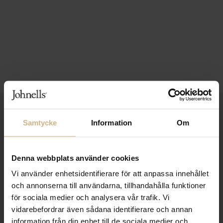
1-3 VARDAGARS LEVERANS
Samtycke
Information
Om
FRI FRAKT FRÅN 999 KR
SAMLA BONUS I KUNDKLUBBEN
Denna webbplats använder cookies
Vi använder enhetsidentifierare för att anpassa innehållet
och annonserna till användarna, tillhandahålla funktioner
för sociala medier och analysera vår trafik. Vi
Håll dig uppdaterad
vidarebefordrar även sådana identifierare och annan
PRENUMERERA PÅ VÅRT NYHETSBREV
information från din enhet till de sociala medier och