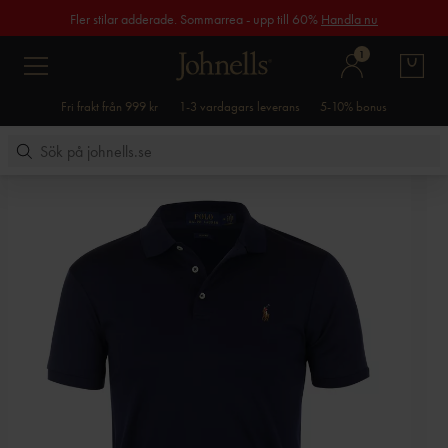
Fler stilar adderade. Sommarrea - upp till 60%
Handla nu
1
Fri frakt från 999 kr
1-3 vardagars leverans
5-10% bonus