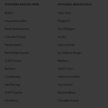
POPULÄRA BRANDS HERR
POPULÄRA BRANDS DAM
BOSS
Neo Noir
Moose Knuckles
Filippa K
Peak Performance
True Religion
Canada Goose
Inuikii
Parajumpers
Marc Jacobs
Polo Ralph Lauren
by Malene Birger
GANT tröja
Barbour
Barbour
GANT skor
J.Lindeberg
Moose Knuckles
Sail Racing
My Aurora
GANT jacka
Rockandblue
Fred Perry
Canada Goose