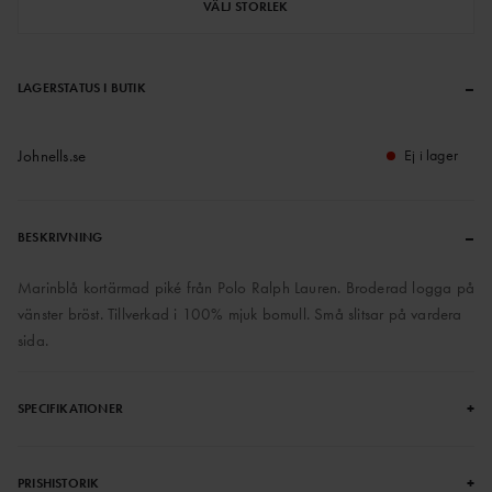
VÄLJ STORLEK
–
LAGERSTATUS I BUTIK
Johnells.se
Ej i lager
–
BESKRIVNING
Marinblå kortärmad piké från Polo Ralph Lauren. Broderad logga på
vänster bröst. Tillverkad i 100% mjuk bomull. Små slitsar på vardera
sida.
+
SPECIFIKATIONER
+
PRISHISTORIK