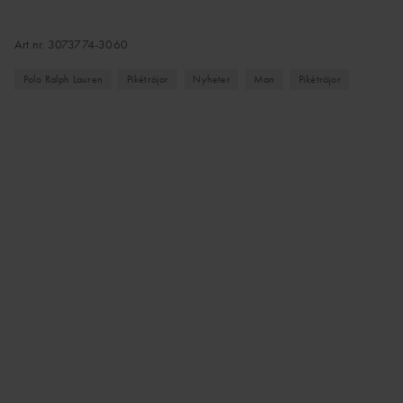
Art.nr.
3073774-3060
Polo Ralph Lauren
Pikétröjor
Nyheter
Man
Pikétröjor