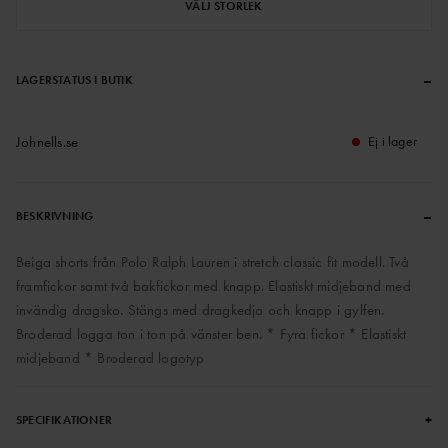
VÄLJ STORLEK
–
LAGERSTATUS I BUTIK
Johnells.se
Ej i lager
–
BESKRIVNING
Beiga shorts från Polo Ralph Lauren i stretch classic fit modell. Två
framfickor samt två bakfickor med knapp. Elastiskt midjeband med
invändig dragsko. Stängs med dragkedja och knapp i gylfen.
Broderad logga ton i ton på vänster ben. * Fyra fickor * Elastiskt
midjeband * Broderad logotyp
+
SPECIFIKATIONER