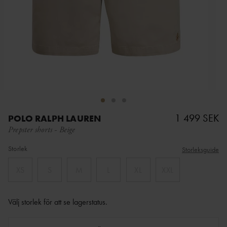
1 499 SEK
POLO RALPH LAUREN
Prepster shorts
-
Beige
Storlek
Storleksguide
XS
S
M
L
XL
XXL
Välj storlek för att se lagerstatus
.