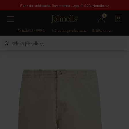
Fler stilar adderade. Sommarrea - upp till 60%
Handla nu
1
Fri frakt från 999 kr
1-3 vardagars leverans
5-10% bonus