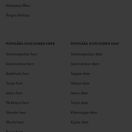
Kampanjvillkor
Ångra ditt köp
POPULÄRA KATEGORIER HERR
POPULÄRA KATEGORIER DAM
Sommarjackor herr
Sommarjackor dam
Sommarskor herr
Sommarskor dam
Badshorts herr
Toppar dam
Tröjor herr
Väskor dam
Jeans herr
Jeans dam
Pikétröjor herr
Tröjor dam
Skjortor herr
Klänningar dam
Shorts herr
Kjolar dam
Byxor herr