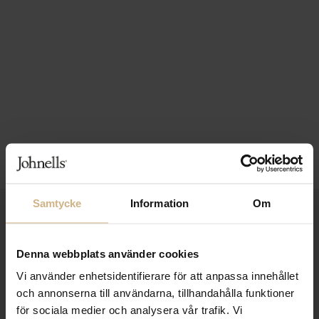
Samtycke
Information
Om
1-3 VARDAGARS LEVERANS
FRI FRAKT FRÅN 999 KR
Denna webbplats använder cookies
SAMLA BONUS I KUNDKLUBBEN
Vi använder enhetsidentifierare för att anpassa innehållet
och annonserna till användarna, tillhandahålla funktioner
för sociala medier och analysera vår trafik. Vi