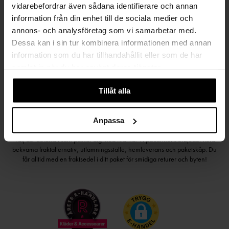
vidarebefordrar även sådana identifierare och annan
Håll dig uppdaterad
information från din enhet till de sociala medier och
annons- och analysföretag som vi samarbetar med.
PRENUMERERA PÅ VÅRT NYHETSBREV
Dessa kan i sin tur kombinera informationen med annan
information som du har tillhandahållit eller som de har
Kvinna
Man
samlat in när du har använt deras tjänster.
PRENUMERERA
Tillåt alla
Anpassa
HANDLA TRYGGT OCH SMIDIGT
Välj det betalsätt som passar dig med Klarna. Vi på Johnells erbjuder flera
bekväma fraktalternativ; utlämningsställe, hemleverans och paketskåp. Du
får alltid med en fraktsedel i ditt paket för smidiga returer och byten!