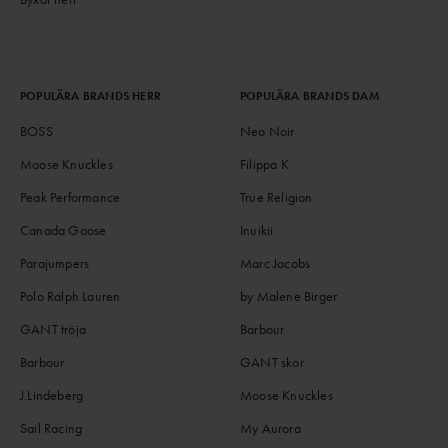
POPULÄRA BRANDS HERR
POPULÄRA BRANDS DAM
BOSS
Neo Noir
Moose Knuckles
Filippa K
Peak Performance
True Religion
Canada Goose
Inuikii
Parajumpers
Marc Jacobs
Polo Ralph Lauren
by Malene Birger
GANT tröja
Barbour
Barbour
GANT skor
J.Lindeberg
Moose Knuckles
Sail Racing
My Aurora