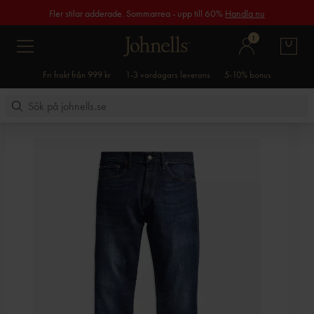
Fler stilar adderade. Sommarrea - upp till 60%
Handla nu
1
Fri frakt från 999 kr
1-3 vardagars leverans
5-10% bonus