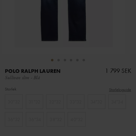
1 799 SEK
POLO RALPH LAUREN
Sullivan slim
-
Blå
Storlek
Storleksguide
30"32
31"32
32"32
33"32
34"32
34"34
36"32
36"34
38"32
40"32