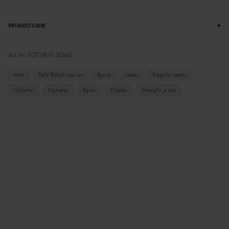
+
PRISHISTORIK
Art.nr.
3073810-3060
Man
Polo Ralph Lauren
Byxor
Jeans
Regular jeans
Nyheter
Nyheter
Byxor
Kläder
Straight jeans