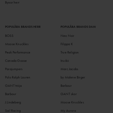
Byxor herr
POPULÄRA BRANDS HERR
POPULÄRA BRANDS DAM
BOSS
Neo Noir
Moose Knuckles
Filippa K
Peak Performance
True Religion
Canada Goose
Inuikii
Parajumpers
Marc Jacobs
Polo Ralph Lauren
by Malene Birger
GANT tröja
Barbour
Barbour
GANT skor
J.Lindeberg
Moose Knuckles
Sail Racing
My Aurora