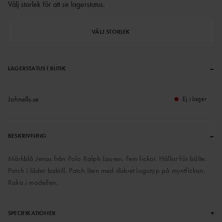
Välj storlek för att se lagerstatus
.
VÄLJ STORLEK
–
LAGERSTATUS I BUTIK
Johnells.se
Ej i lager
–
BESKRIVNING
Mörkblå Jenas från Polo Ralph Lauren. Fem fickor. Hällor för bälte.
Patch i läder baktill. Patch liten med diskret logotyp på myntfickan.
Raka i modellen.
+
SPECIFIKATIONER