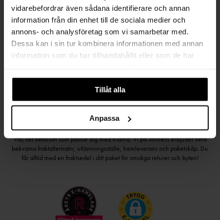
vidarebefordrar även sådana identifierare och annan
information från din enhet till de sociala medier och
Håll dig uppdaterad
annons- och analysföretag som vi samarbetar med.
PRENUMERERA PÅ VÅRT NYHETSBREV
Dessa kan i sin tur kombinera informationen med annan
information som du har tillhandahållit eller som de har
Kvinna
Man
samlat in när du har använt deras tjänster.
PRENUMERERA
Tillåt alla
Anpassa
HANDLA TRYGGT OCH SMIDIGT
Välj det betalsätt som passar dig med Klarna. Vi på Johnells erbjuder flera
bekväma fraktalternativ; utlämningsställe, hemleverans och paketskåp. Du
får alltid med en fraktsedel i ditt paket för smidiga returer och byten!