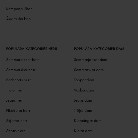
Kampanjvillkor
Ångra ditt köp
POPULÄRA KATEGORIER HERR
POPULÄRA KATEGORIER DAM
Sommarjackor herr
Sommarjackor dam
Sommarskor herr
Sommarskor dam
Badshorts herr
Toppar dam
Tröjor herr
Väskor dam
Jeans herr
Jeans dam
Pikétröjor herr
Tröjor dam
Skjortor herr
Klänningar dam
Shorts herr
Kjolar dam