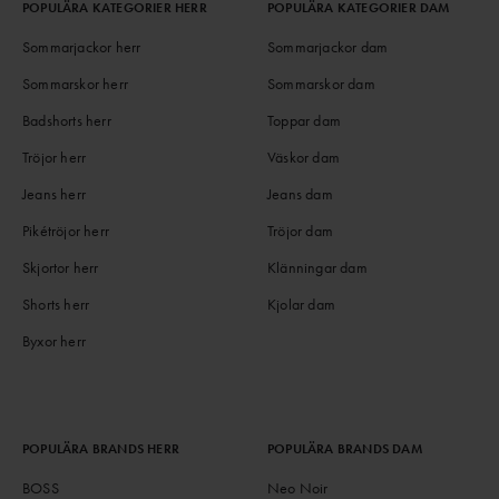
POPULÄRA KATEGORIER HERR
POPULÄRA KATEGORIER DAM
Sommarjackor herr
Sommarjackor dam
Sommarskor herr
Sommarskor dam
Badshorts herr
Toppar dam
Tröjor herr
Väskor dam
Jeans herr
Jeans dam
Pikétröjor herr
Tröjor dam
Skjortor herr
Klänningar dam
Shorts herr
Kjolar dam
Byxor herr
POPULÄRA BRANDS HERR
POPULÄRA BRANDS DAM
BOSS
Neo Noir