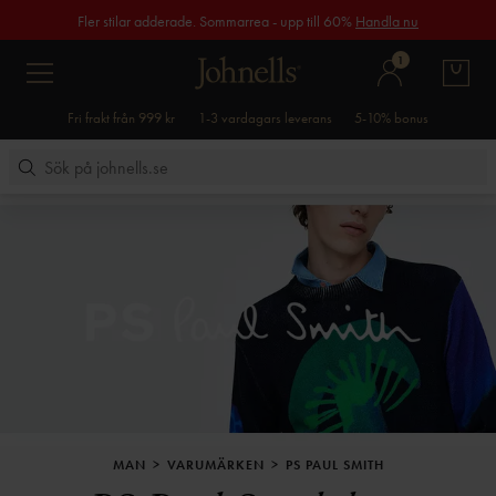
Fler stilar adderade. Sommarrea - upp till 60%
Handla nu
1
Fri frakt från 999 kr
1-3 vardagars leverans
5-10% bonus
MAN
VARUMÄRKEN
PS PAUL SMITH