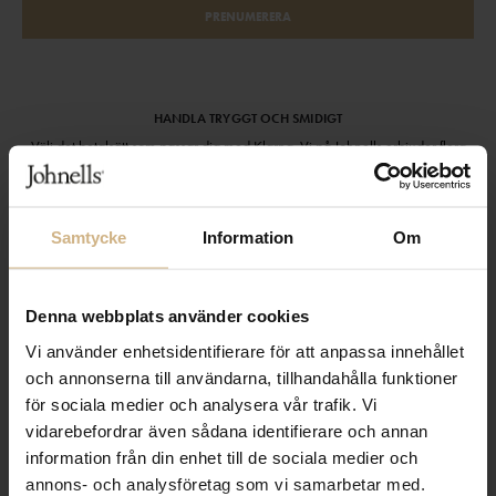
PRENUMERERA
HANDLA TRYGGT OCH SMIDIGT
Välj det betalsätt som passar dig med Klarna. Vi på Johnells erbjuder flera
bekväma fraktalternativ; utlämningsställe, hemleverans och paketskåp. Du
får alltid med en fraktsedel i ditt paket för smidiga returer och byten!
Samtycke
Information
Om
Denna webbplats använder cookies
Vi använder enhetsidentifierare för att anpassa innehållet
och annonserna till användarna, tillhandahålla funktioner
för sociala medier och analysera vår trafik. Vi
vidarebefordrar även sådana identifierare och annan
information från din enhet till de sociala medier och
annons- och analysföretag som vi samarbetar med.
KUNDSERVICE
OM JOHNELLS