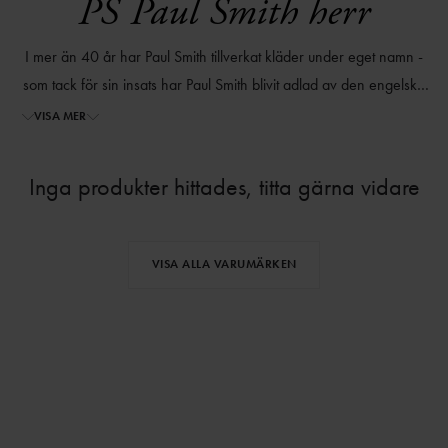
PS Paul Smith herr
I mer än 40 år har Paul Smith tillverkat kläder under eget namn -
som tack för sin insats har Paul Smith blivit adlad av den engelska
drottningen. Paul Smith är idag synonymt med typiskt brittiskt mode
VISA MER
med något överraskande små detaljer. Att förklara hans betydelse
för modet är svårt, för över allt ser vi små detaljer från Paul Smith i
Inga produkter hittades, titta gärna vidare
våra kläder. Få har påverkat modet på samma sätt som han har.
VISA ALLA VARUMÄRKEN
⌄
⌄
VISA MER