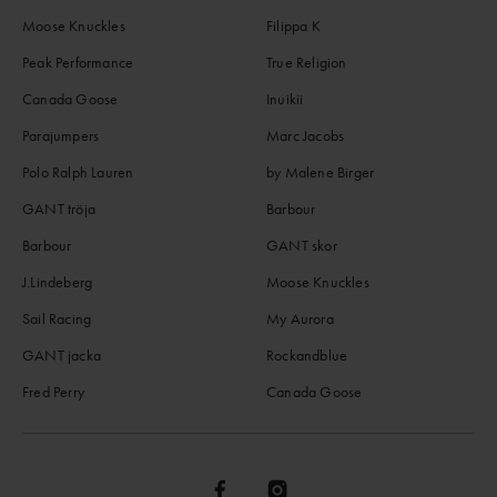
Moose Knuckles
Filippa K
Peak Performance
True Religion
Canada Goose
Inuikii
Parajumpers
Marc Jacobs
Polo Ralph Lauren
by Malene Birger
GANT tröja
Barbour
Barbour
GANT skor
J.Lindeberg
Moose Knuckles
Sail Racing
My Aurora
GANT jacka
Rockandblue
Fred Perry
Canada Goose