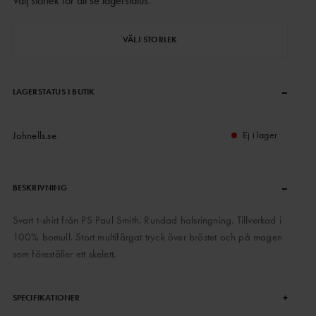
Välj storlek för att se lagerstatus
.
VÄLJ STORLEK
–
LAGERSTATUS I BUTIK
Johnells.se
Ej i lager
–
BESKRIVNING
Svart t-shirt från PS Paul Smith. Rundad halsringning. Tillverkad i
100% bomull. Stort multifärgat tryck över bröstet och på magen
som föreställer ett skelett.
+
SPECIFIKATIONER