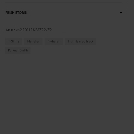
+
PRISHISTORIK
Art.nr.
M2R011RKP3722-79
T-Shirts
Nyheter
Nyheter
T-shirts med tryck
PS Paul Smith