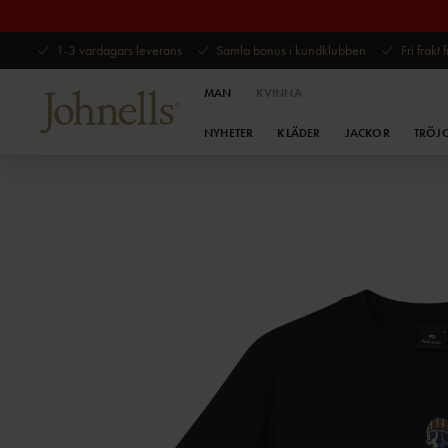
1-3 vardagars leverans
Samla bonus i kundklubben
Fri frakt
MAN
KVINNA
NYHETER
KLÄDER
JACKOR
TRÖJ