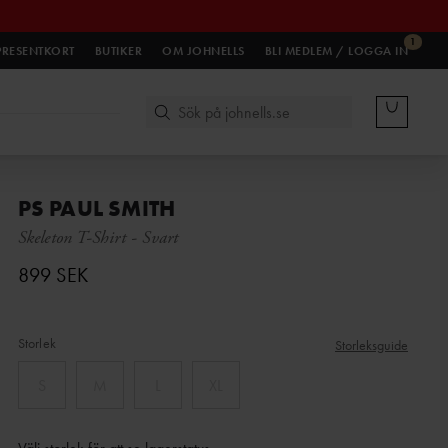
1
PRESENTKORT
BUTIKER
OM JOHNELLS
BLI MEDLEM / LOGGA IN
PS PAUL SMITH
Skeleton T-Shirt
-
Svart
899 SEK
Storlek
Storleksguide
S
M
L
XL