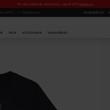
Fler stilar adderade. Sommarrea - upp till 60%
Handla nu
 från 999 kr
Hemleverans
KUNDSERVICE
OR
SKOR
ACCESSOARER
VARUMÄRKEN