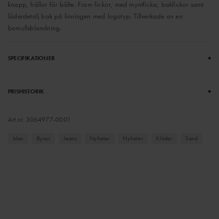
knapp, hällor för bälte. Fram fickor, med myntficka, bakfickor samt
läderdetalj bak på linningen med logotyp. Tillverkade av en
bomullsblandning.
+
SPECIFIKATIONER
+
PRISHISTORIK
Art.nr.
3064977-0001
Man
Byxor
Jeans
Nyheter
Nyheter
Kläder
Sand