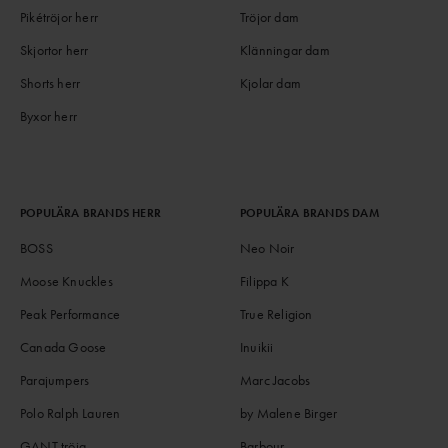
Pikétröjor herr
Tröjor dam
Skjortor herr
Klänningar dam
Shorts herr
Kjolar dam
Byxor herr
POPULÄRA BRANDS HERR
POPULÄRA BRANDS DAM
BOSS
Neo Noir
Moose Knuckles
Filippa K
Peak Performance
True Religion
Canada Goose
Inuikii
Parajumpers
Marc Jacobs
Polo Ralph Lauren
by Malene Birger
GANT tröja
Barbour