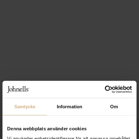
Samtycke
Information
Om
Denna webbplats använder cookies
1-3 VARDAGARS LEVERANS
Vi använder enhetsidentifierare för att anpassa innehållet