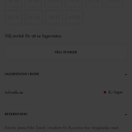
34"32
34"34
35"30
35"32
35"34
36"30
36"32
36"34
38"32
40"32
Välj storlek för att se lagerstatus
.
VÄLJ STORLEK
–
LAGERSTATUS I BUTIK
Johnells.se
Ej i lager
–
BESKRIVNING
Svarta jeans från Sand i modern fit. Byxorna har dragkedja med