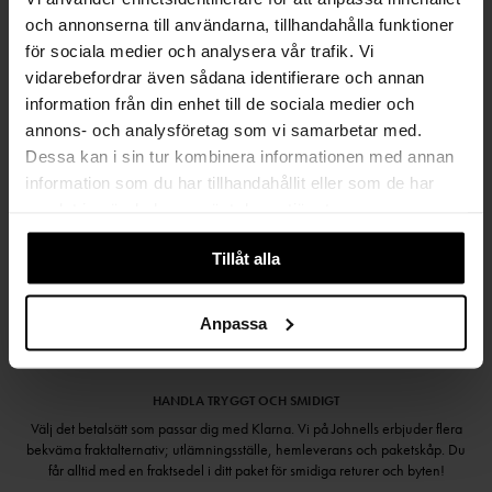
FRI FRAKT FRÅN 999 KR
och annonserna till användarna, tillhandahålla funktioner
för sociala medier och analysera vår trafik. Vi
SAMLA BONUS I KUNDKLUBBEN
vidarebefordrar även sådana identifierare och annan
information från din enhet till de sociala medier och
annons- och analysföretag som vi samarbetar med.
Dessa kan i sin tur kombinera informationen med annan
Håll dig uppdaterad
information som du har tillhandahållit eller som de har
PRENUMERERA PÅ VÅRT NYHETSBREV
samlat in när du har använt deras tjänster.
Kvinna
Man
Tillåt alla
PRENUMERERA
Anpassa
HANDLA TRYGGT OCH SMIDIGT
Välj det betalsätt som passar dig med Klarna. Vi på Johnells erbjuder flera
bekväma fraktalternativ; utlämningsställe, hemleverans och paketskåp. Du
får alltid med en fraktsedel i ditt paket för smidiga returer och byten!