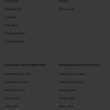
Dunguide
Butiker
#yesjohnells
The Journal
Cookies
Köpvillkor
Kampanjvillkor
Ångra ditt köp
POPULÄRA KATEGORIER HERR
POPULÄRA KATEGORIER DAM
Sommarjackor herr
Sommarjackor dam
Sommarskor herr
Sommarskor dam
Badshorts herr
Toppar dam
Tröjor herr
Väskor dam
Jeans herr
Jeans dam