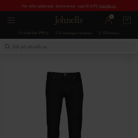
Fler stilar adderade. Sommarrea - upp till 60%
Handla nu
1
Fri frakt från 999 kr
1-3 vardagars leverans
5-10% bonus