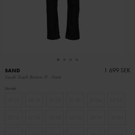
1 699 SEK
SAND
Suede Touch Burton N
-
Svart
Storlek
29"32
30"32
31"30
31"32
31"34
32"30
32"32
32"34
33"30
33"32
33"34
34"30